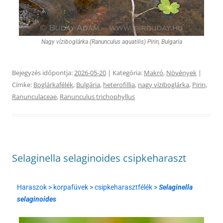
Nagy víziboglárka (Ranunculus aquatilis) Pirin, Bulgaria
Bejegyzés időpontja:
2026-05-20
| Kategória:
Makró
,
Növények
|
Címke:
Boglárkafélék
,
Bulgária
,
heterofillia
,
nagy víziboglárka
,
Pirin
,
Ranunculaceae
,
Ranunculus trichophyllus
Selaginella selaginoides csipkeharaszt
Haraszok > korpafüvek > csipkeharasztfélék >
Selaginella
selaginoides