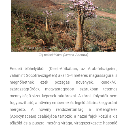
Táj palackfákkal (Jemen, Socotra)
Eredeti élőhelyükön (Kelet-Afrikában, az Arab-félszigeten,
valamint Socotra-szigetén) akár 3-4 méteres magasságúra is
megnőhetnek ezek pozsgás növények. Rendkívül
szárazságtűrőek, megvastagodott szárukban tetemes
mennyiségű vizet képesek raktározni. A tárolt folyadék nem
fogyasztható, a növény embernek és legelő állatnak egyaránt
mérgező. A növény rendszertanilag a meténgfélék
(Apocynaceae) családjába tartozik, a hazai fajok közül a kis
télizöld és a pusztai meténg virága, virágszerkezete hasonló