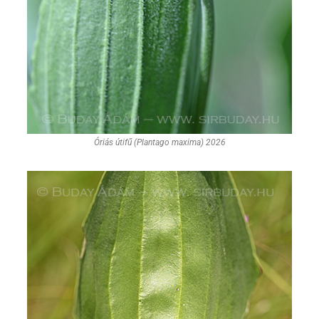
Óriás útifű (Plantago maxima) 2026