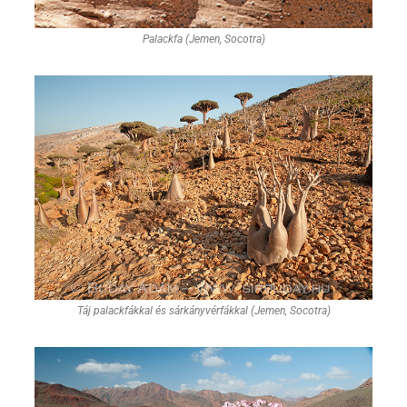
Palackfa (Jemen, Socotra)
Táj palackfákkal és sárkányvérfákkal (Jemen, Socotra)