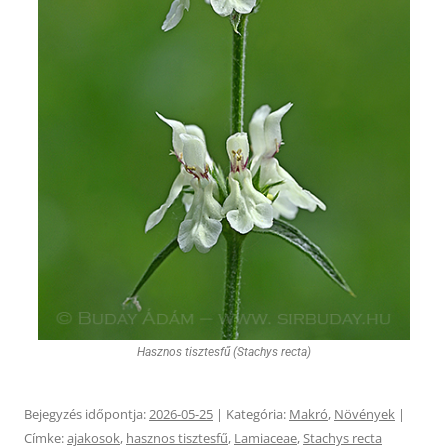
Hasznos tisztesfű (Stachys recta)
Bejegyzés időpontja:
2026-05-25
| Kategória:
Makró
,
Növények
|
Címke:
ajakosok
,
hasznos tisztesfű
,
Lamiaceae
,
Stachys recta