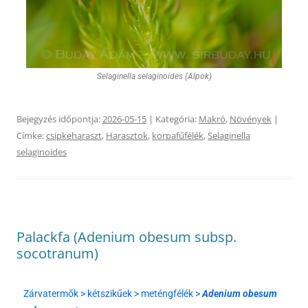
Selaginella selaginoides (Alpok)
Bejegyzés időpontja:
2026-05-15
| Kategória:
Makró
,
Növények
|
Címke:
csipkeharaszt
,
Harasztok
,
korpafűfélék
,
Selaginella
selaginoides
Palackfa (Adenium obesum subsp.
socotranum)
Zárvatermők > kétszikűek > meténgfélék >
Adenium obesum