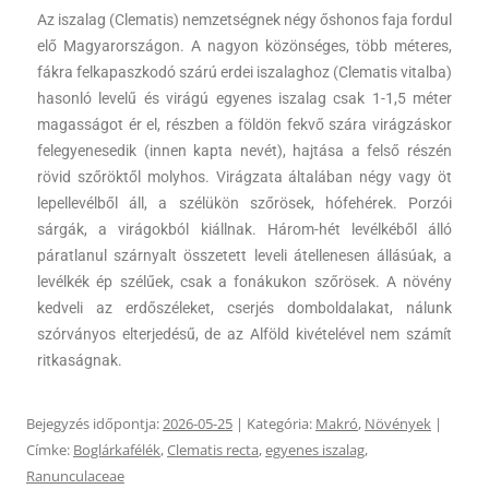
Az iszalag (Clematis) nemzetségnek négy őshonos faja fordul
elő Magyarországon. A nagyon közönséges, több méteres,
fákra felkapaszkodó szárú erdei iszalaghoz (Clematis vitalba)
hasonló levelű és virágú egyenes iszalag csak 1-1,5 méter
magasságot ér el, részben a földön fekvő szára virágzáskor
felegyenesedik (innen kapta nevét), hajtása a felső részén
rövid szőröktől molyhos. Virágzata általában négy vagy öt
lepellevélből áll, a szélükön szőrösek, hófehérek. Porzói
sárgák, a virágokból kiállnak. Három-hét levélkéből álló
páratlanul szárnyalt összetett leveli átellenesen állásúak, a
levélkék ép szélűek, csak a fonákukon szőrösek. A növény
kedveli az erdőszéleket, cserjés domboldalakat, nálunk
szórványos elterjedésű, de az Alföld kivételével nem számít
ritkaságnak.
Bejegyzés időpontja:
2026-05-25
| Kategória:
Makró
,
Növények
|
Címke:
Boglárkafélék
,
Clematis recta
,
egyenes iszalag
,
Ranunculaceae