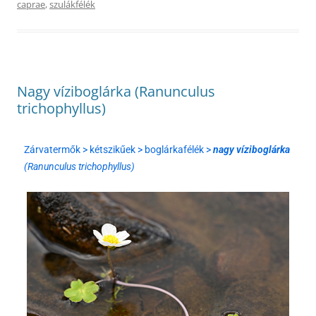
caprae
,
szulákfélék
Nagy víziboglárka (Ranunculus
trichophyllus)
Zárvatermők > kétszikűek > boglárkafélék >
nagy víziboglárka
(Ranunculus trichophyllus)