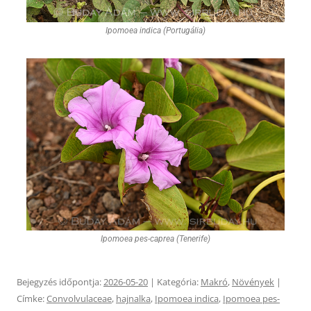
Ipomoea indica (Portugália)
Ipomoea pes-caprea (Tenerife)
Bejegyzés időpontja:
2026-05-20
| Kategória:
Makró
,
Növények
|
Címke:
Convolvulaceae
,
hajnalka
,
Ipomoea indica
,
Ipomoea pes-