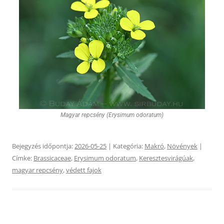
Magyar repcsény (Erysimum odoratum)
Bejegyzés időpontja:
2026-05-25
| Kategória:
Makró
,
Növények
|
Címke:
Brassicaceae
,
Erysimum odoratum
,
Keresztesvirágúak
,
magyar repcsény
,
védett fajok