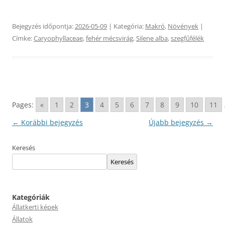
Bejegyzés időpontja:
2026-05-09
| Kategória:
Makró
,
Növények
|
Címke:
Caryophyllaceae
,
fehér mécsvirág
,
Silene alba
,
szegfűfélék
Pages:
«
1
2
3
4
5
6
7
8
9
10
11
Bejegyzés
←
Korábbi bejegyzés
Újabb bejegyzés
→
navigáció
Keresés
Keresés
Kategóriák
Állatkerti képek
Állatok