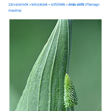
Zárvatermők > kétszikűek > útifűfélék >
óriás útifű
(Plantago
maxima)