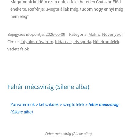
Magamnak küldöm ezt a dalt, a felejthetetlen Császár Előd
énekelte. Refrénje: „Megtalállak még, tudom hogy ennyi még
nem elég”
Bejegyzés időpontja:
2026-05-09
| Kategória:
Makró
,
Növények
|
Címke:
fátyolos nőszirom
,
Iridaceae
,
Iris spuria
,
Nősziromfélék
,
védett fajok
Fehér mécsvirág (Silene alba)
Zárvatermők > kétszikűek > szegfűfélék >
fehér mécsvirág
(Silene alba)
Fehér mécsvirág (Silene alba)