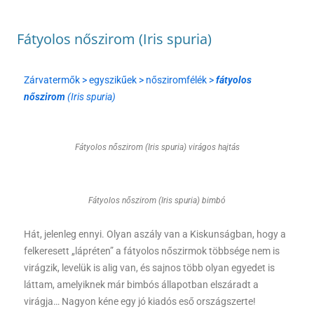
Fátyolos nőszirom (Iris spuria)
Zárvatermők > egyszikűek > nősziromfélék >
fátyolos
nőszirom
(Iris spuria)
Fátyolos nőszirom (Iris spuria) virágos hajtás
Fátyolos nőszirom (Iris spuria) bimbó
Hát, jelenleg ennyi. Olyan aszály van a Kiskunságban, hogy a
felkeresett „lápréten” a fátyolos nőszirmok többsége nem is
virágzik, levelük is alig van, és sajnos több olyan egyedet is
láttam, amelyiknek már bimbós állapotban elszáradt a
virágja…
Nagyon kéne egy jó kiadós eső országszerte!