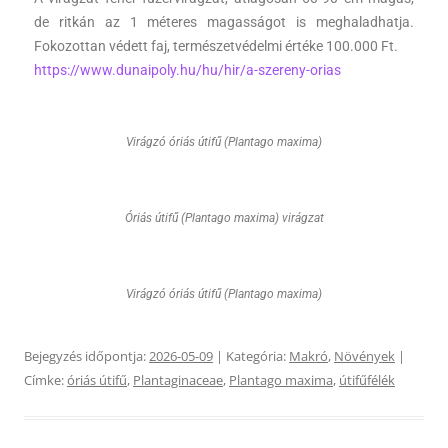
de ritkán az 1 méteres magasságot is meghaladhatja.
Fokozottan védett faj, természetvédelmi értéke 100.000 Ft.
https://www.dunaipoly.hu/hu/hir/a-szereny-orias
Virágzó óriás útifű (Plantago maxima)
Óriás útifű (Plantago maxima) virágzat
Virágzó óriás útifű (Plantago maxima)
Bejegyzés időpontja:
2026-05-09
| Kategória:
Makró
,
Növények
|
Címke:
óriás útifű
,
Plantaginaceae
,
Plantago maxima
,
útifűfélék