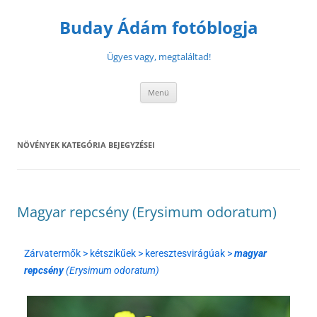
Buday Ádám fotóblogja
Ügyes vagy, megtaláltad!
Menü
NÖVÉNYEK
KATEGÓRIA BEJEGYZÉSEI
Magyar repcsény (Erysimum odoratum)
Zárvatermők > kétszikűek > keresztesvirágúak >
magyar
repcsény
(Erysimum odoratum)