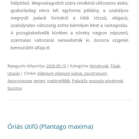
felépítésű. Megvastagodott szára rendkívül változatos alakú,
gyakorlatilag nincs két egyforma példány, a szabályos
megnyúlt palack formától a több törzsű, elágazó,
szabálytalan változatig szinte bármilyen lehet a vastagodás.
A pozsgáskedvelők körében a növény nagyon népszerű,
számtalan változatát nemesítették ki. Socotra szigetén
bennszülött alfaja él.
Bejegyzés időpontja:
2026-05-10
| Kategória:
Növények
,
Tájak
,
Utazás
| Címke:
Adenium obesum subsp. socotranum
,
Apocynaceae
,
Jemen
,
meténgfélék
,
Palackfa
,
pozsgás növények
,
Socotra
Óriás útifű (Plantago maxima)