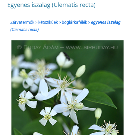
Egyenes iszalag (Clematis recta)
Zárvatermők > kétszikűek > boglárkafélék >
egyenes iszalag
(Clematis recta)