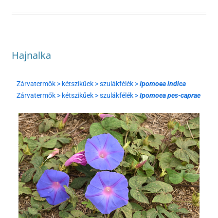
Hajnalka
Zárvatermők > kétszikűek > szulákfélék >
Ipomoea indica
Zárvatermők > kétszikűek > szulákfélék >
Ipomoea pes-caprae