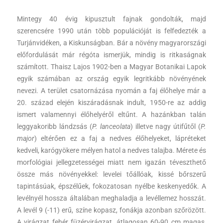
Mintegy 40 évig kipusztult fajnak gondolták, majd
szerencsére 1990 után több populációját is felfedezték a
Turjánvidéken, a Kiskunságban. Bár a növény magyarországi
előfordulását már régóta ismerjük, mindig is ritkaságnak
számított. Thaisz Lajos 1902-ben a Magyar Botanikai Lapok
egyik számában az ország egyik legritkább növényének
nevezi. A terület csatornázása nyomán a faj élőhelye már a
20. század elején kiszáradásnak indult, 1950-re az addig
ismert valamennyi élőhelyéről eltűnt. A hazánkban talán
leggyakoribb lándzsás (
P. lanceolata
) illetve nagy útifűtől (
P.
major
) eltérően ez a faj a nedves élőhelyeket, lápréteket
kedveli, karógyökere mélyen hatol a nedves talajba. Mérete és
morfológiai jellegzetességei miatt nem igazán téveszthető
össze más növényekkel: levelei tőállóak, kissé bőrszerű
tapintásúak, épszélűek, fokozatosan nyélbe keskenyedők. A
levélnyél hossza általában meghaladja a levéllemez hosszát.
A levél 9 (-11) erű, színe kopasz, fonákja azonban szőrözött.
A virágzat fehér füzérvirágzat, átlagosan 60-90 cm magas,