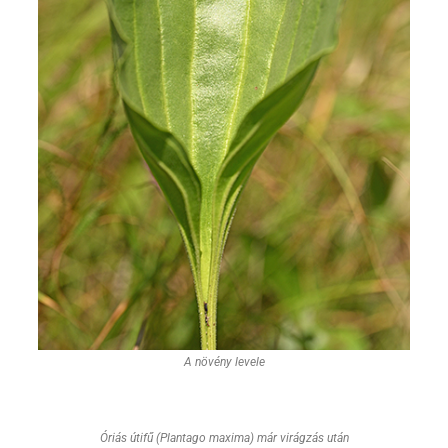
A növény levele
Óriás útifű (Plantago maxima) már virágzás után