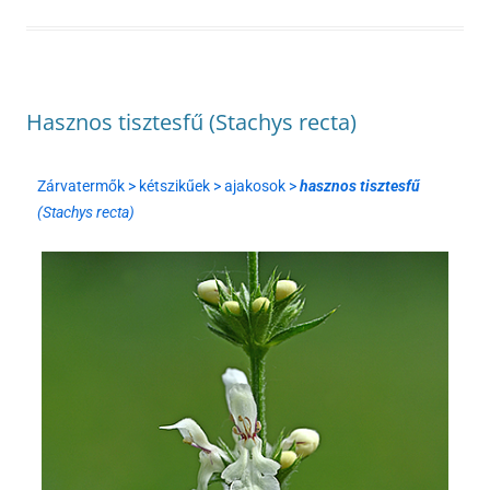
Hasznos tisztesfű (Stachys recta)
Zárvatermők > kétszikűek > ajakosok >
hasznos tisztesfű
(Stachys recta)