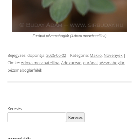
Európai pézsmaboglár (Adoxa moschatellina)
Bejegyzés időpontja:
2026-06-02
| Kategória:
Makró
,
Növények
|
Címke:
Adoxa moschatellina
,
Adoxaceae
,
európai pézsmaboglár
,
pézsmaboglárfélék
Keresés
Keresés