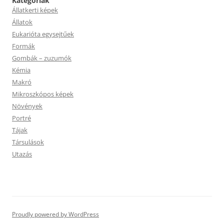
Kategóriák
Állatkerti képek
Állatok
Eukarióta egysejtűek
Formák
Gombák – zuzumók
Kémia
Makró
Mikroszkópos képek
Növények
Portré
Tájak
Társulások
Utazás
Proudly powered by WordPress