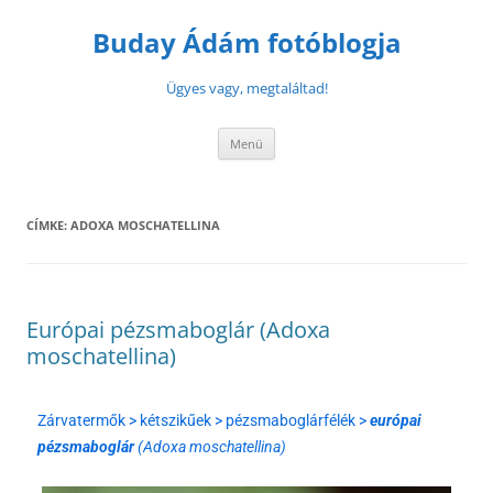
Buday Ádám fotóblogja
Ügyes vagy, megtaláltad!
Menü
CÍMKE:
ADOXA MOSCHATELLINA
Európai pézsmaboglár (Adoxa
moschatellina)
Zárvatermők > kétszikűek > pézsmaboglárfélék >
európai
pézsmaboglár
(Adoxa moschatellina)