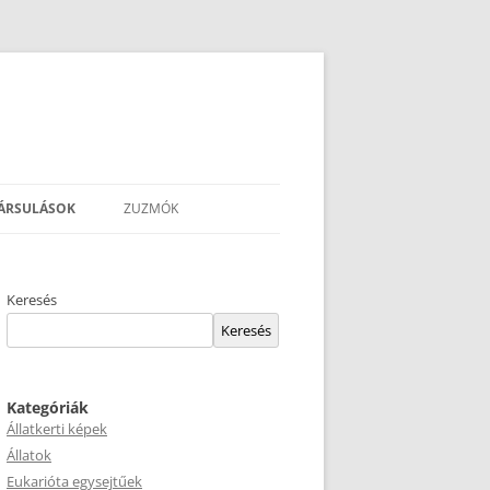
ÁRSULÁSOK
ZUZMÓK
Keresés
Keresés
Kategóriák
Állatkerti képek
Állatok
Eukarióta egysejtűek