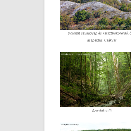
Dolomit sziklagyep és karsztbokorerdő, 
aszpektus, Csákvár
Szurdokerdő