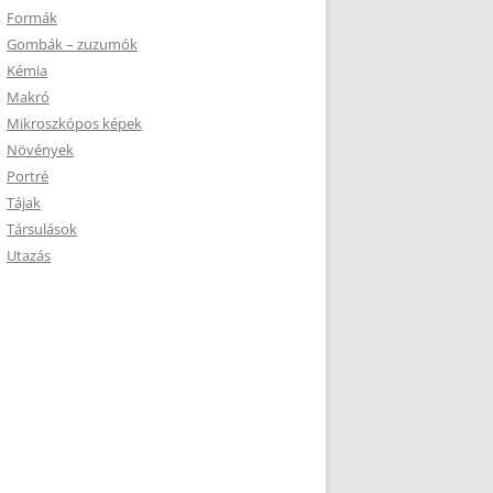
Formák
Gombák – zuzumók
Kémia
Makró
Mikroszkópos képek
Növények
Portré
Tájak
Társulások
Utazás