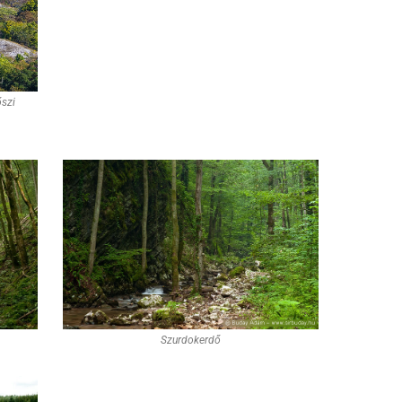
őszi
Szurdokerdő