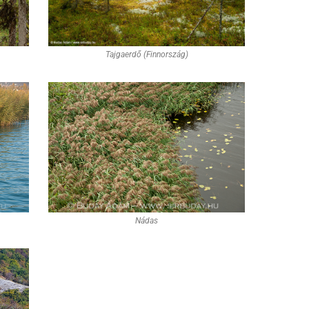
Tajgaerdő (Finnország)
Nádas