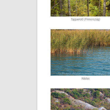
Tajgaerdő (Finnország)
Nádas