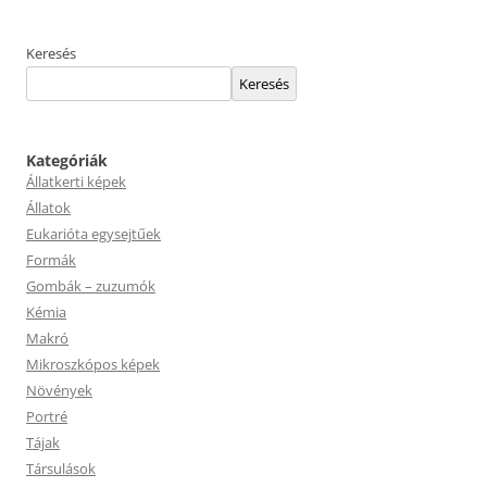
Keresés
Keresés
Kategóriák
Állatkerti képek
Állatok
Eukarióta egysejtűek
Formák
Gombák – zuzumók
Kémia
Makró
Mikroszkópos képek
Növények
Portré
Tájak
Társulások