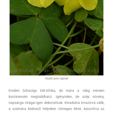
Oxalis pes-caprae
Eredeti őshazája Dél-Afrika, de mára a világ minden
kontinensén megtalálható. Igénytelen, de szép növény,
napsárga virágai igen dekoratívak. Kivadulva invazívvá válik,
a számára kedvező helyeken tömeges lehet, kiszorítva az