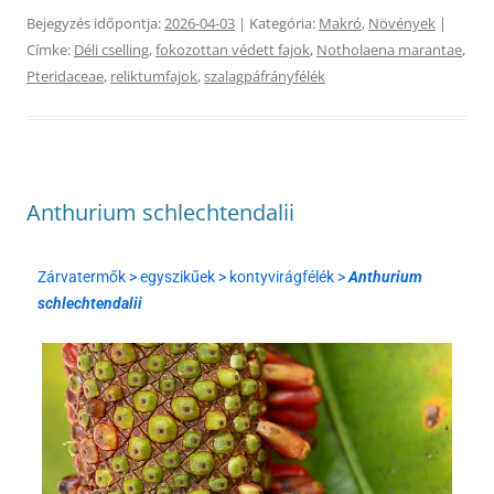
Bejegyzés időpontja:
2026-04-03
| Kategória:
Makró
,
Növények
|
Címke:
Déli cselling
,
fokozottan védett fajok
,
Notholaena marantae
,
Pteridaceae
,
reliktumfajok
,
szalagpáfrányfélék
Anthurium schlechtendalii
Zárvatermők > egyszikűek > kontyvirágfélék >
Anthurium
schlechtendalii