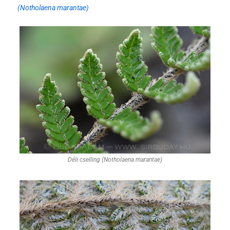
(Notholaena marantae)
Déli cselling (Notholaena marantae)