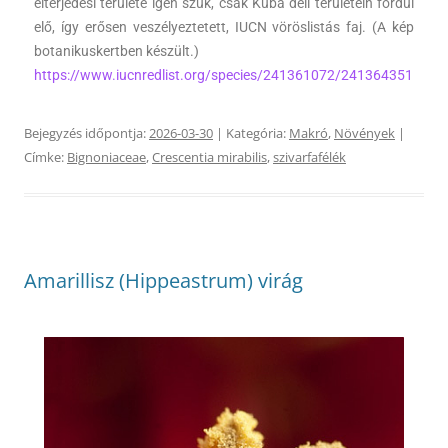
elterjedési területe igen szűk, csak Kuba déli területein fordul
elő, így erősen veszélyeztetett, IUCN vöröslistás faj. (A kép
botanikuskertben készült.)
https://www.iucnredlist.org/species/241361072/241364351
Bejegyzés időpontja:
2026-03-30
| Kategória:
Makró
,
Növények
|
Címke:
Bignoniaceae
,
Crescentia mirabilis
,
szivarfafélék
Amarillisz (Hippeastrum) virág