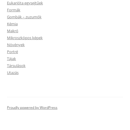
Eukarióta egysejtűek
Formák
Gombák – zuzumók
Kémia
Makró
Mikroszkópos képek
Növények
Portré
Tájak
Társulások
Utazás
Proudly powered by WordPress