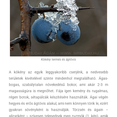
Kökény termés és ágtövis
A kökény az egyik leggyakoribb cserjénk, a nedvesebb
területek kivételével szinte mindenhol megtalálható. Ágas-
bogas, szabálytalan növekedésű bokor, ami akár 2-3 m
magasságúra is megnőhet. Fája igen kemény és rugalmas,
régen botok, sétapálcák készítésére használták. Ágai végén
hegyes és erős ágtövis alakul, ami nem könnyen törik le, ezért
gyakran sövényként is használják. Törzsén és ágain –
aljzatként – szívesen telepednek meg zuzmók (1. kép), amik