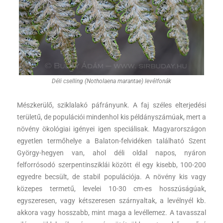
Déli cselling (Notholaena marantae) levélfonák
Mészkerülő, sziklalakó páfrányunk. A faj széles elterjedési
területű, de populációi mindenhol kis példányszámúak, mert a
növény ökológiai igényei igen speciálisak. Magyarországon
egyetlen termőhelye a Balaton-felvidéken található Szent
György-hegyen van, ahol déli oldal napos, nyáron
felforrósodó szerpentinsziklái között él egy kisebb, 100-200
egyedre becsült, de stabil populációja. A növény kis vagy
közepes termetű, levelei 10-30 cm-es hosszúságúak,
egyszeresen, vagy kétszeresen szárnyaltak, a levélnyél kb.
akkora vagy hosszabb, mint maga a levéllemez. A tavasszal