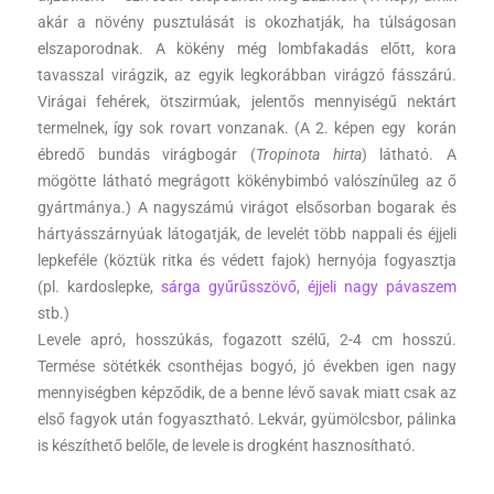
akár a növény pusztulását is okozhatják, ha túlságosan
elszaporodnak. A kökény még lombfakadás előtt, kora
tavasszal virágzik, az egyik legkorábban virágzó fásszárú.
Virágai fehérek, ötszirmúak, jelentős mennyiségű nektárt
termelnek, így sok rovart vonzanak. (A 2. képen egy korán
ébredő bundás virágbogár (
Tropinota hirta
) látható. A
mögötte látható megrágott kökénybimbó valószínűleg az ő
gyártmánya.) A nagyszámú virágot elsősorban bogarak és
hártyásszárnyúak látogatják, de levelét több nappali és éjjeli
lepkeféle (köztük ritka és védett fajok) hernyója fogyasztja
(pl. kardoslepke,
sárga gyűrűsszövő
,
éjjeli nagy pávaszem
stb.)
Levele apró, hosszúkás, fogazott szélű, 2-4 cm hosszú.
Termése sötétkék csonthéjas bogyó, jó években igen nagy
mennyiségben képződik, de a benne lévő savak miatt csak az
első fagyok után fogyasztható. Lekvár, gyümölcsbor, pálinka
is készíthető belőle, de levele is drogként hasznosítható.