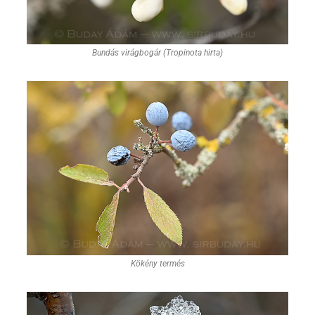
Bundás virágbogár (Tropinota hirta)
Kökény termés