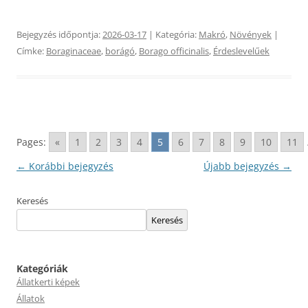
Bejegyzés időpontja:
2026-03-17
| Kategória:
Makró
,
Növények
|
Címke:
Boraginaceae
,
borágó
,
Borago officinalis
,
Érdeslevelűek
Pages:
«
1
2
3
4
5
6
7
8
9
10
11
Bejegyzés
←
Korábbi bejegyzés
Újabb bejegyzés
→
navigáció
Keresés
Keresés
Kategóriák
Állatkerti képek
Állatok