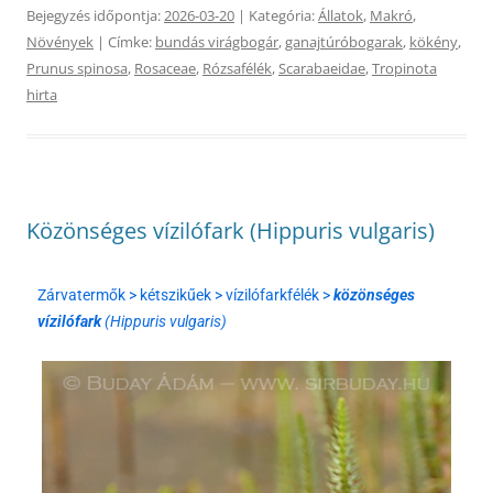
Bejegyzés időpontja:
2026-03-20
| Kategória:
Állatok
,
Makró
,
Növények
| Címke:
bundás virágbogár
,
ganajtúróbogarak
,
kökény
,
Prunus spinosa
,
Rosaceae
,
Rózsafélék
,
Scarabaeidae
,
Tropinota
hirta
Közönséges vízilófark (Hippuris vulgaris)
Zárvatermők > kétszikűek > vízilófarkfélék >
közönséges
vízilófark
(Hippuris vulgaris)