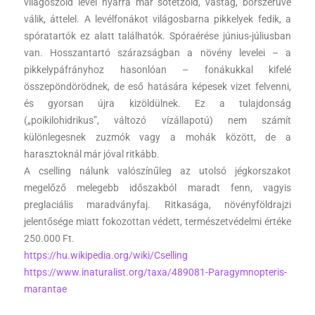
világoszöld levél nyárra már sötétzöld, vastag, bőrszerűvé
válik, áttelel. A levélfonákot világosbarna pikkelyek fedik, a
spóratartók ez alatt találhatók. Spóraérése június-júliusban
van. Hosszantartó szárazságban a növény levelei – a
pikkelypáfrányhoz hasonlóan – fonákukkal kifelé
összepöndörödnek, de eső hatására képesek vizet felvenni,
és gyorsan újra kizöldülnek. Ez a tulajdonság
(„poikilohidrikus”, változó vízállapotú) nem számít
különlegesnek zuzmók vagy a mohák között, de a
harasztoknál már jóval ritkább.
A cselling nálunk valószínűleg az utolsó jégkorszakot
megelőző melegebb időszakból maradt fenn, vagyis
preglaciális maradványfaj. Ritkasága, növényföldrajzi
jelentősége miatt fokozottan védett, természetvédelmi értéke
250.000 Ft.
https://hu.wikipedia.org/wiki/Cselling
https://www.inaturalist.org/taxa/489081-Paragymnopteris-
marantae