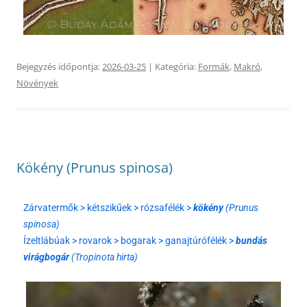
Bejegyzés időpontja:
2026-03-25
| Kategória:
Formák
,
Makró
,
Növények
Kökény (Prunus spinosa)
Zárvatermők > kétszikűek > rózsafélék >
kökény
(Prunus
spinosa)
Ízeltlábúak > rovarok > bogarak > ganajtúrófélék >
bundás
virágbogár
(Tropinota hirta)