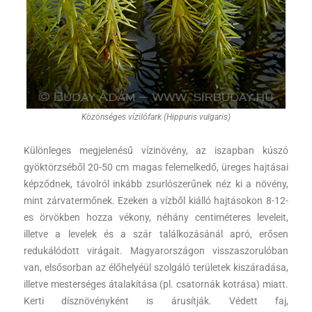
Közönséges vízilófark (Hippuris vulgaris)
Különleges megjelenésű vízinövény, az iszapban kúszó
gyöktörzséből 20-50 cm magas felemelkedő, üreges hajtásai
képződnek, távolról inkább zsurlószerűnek néz ki a növény,
mint zárvatermőnek. Ezeken a vízből kiálló hajtásokon 8-12-
es örvökben hozza vékony, néhány centiméteres leveleit,
illetve a levelek és a szár találkozásánál apró, erősen
redukálódott virágait. Magyarországon visszaszorulóban
van, elsősorban az élőhelyéül szolgáló területek kiszáradása,
illetve mesterséges átalakítása (pl. csatornák kotrása) miatt.
Kerti dísznövényként is árusítják. Védett faj,