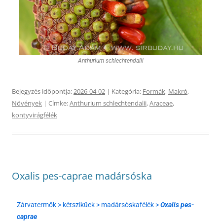
Anthurium schlechtendalii
Bejegyzés időpontja:
2026-04-02
| Kategória:
Formák
,
Makró
,
Növények
| Címke:
Anthurium schlechtendalii
,
Araceae
,
kontyvirágfélék
Oxalis pes-caprae madársóska
Zárvatermők > kétszikűek > madársóskafélék >
Oxalis pes-
caprae