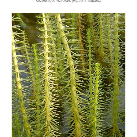
Közönséges vízilófark (Hippuris vulgaris)