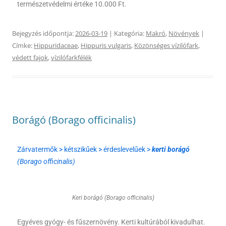
természetvédelmi értéke 10.000 Ft.
Bejegyzés időpontja:
2026-03-19
| Kategória:
Makró
,
Növények
|
Címke:
Hippuridaceae
,
Hippuris vulgaris
,
Közönséges vízilófark
,
védett fajok
,
vízilófarkfélék
Borágó (Borago officinalis)
Zárvatermők > kétszikűek > érdeslevelűek >
kerti borágó
(Borago officinalis)
Keri borágó (Borago officinalis)
Egyéves gyógy- és fűszernövény. Kerti kultúrából kivadulhat.