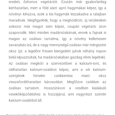
eredeti, őshonos vegetációt. Ezután már gyakorlatilag
kiirthatatlan, mert a föld alatt apró hagymákat képez, így a
növényt kihúzva, ezek a kis hagymák leszakadva a talajban
maradnak. Megfigyelték, hogy a meghódított, új területeken
sokszor már magot sem képez, csupán vegetatív úton
szaporodik. Mint minden madársóskának, ennek a fajnak is
magas az oxálsav tartalma, így a növény kellemesen
savanykás ízű, de a nagy mennyiségű oxálsav már mérgezést
okoz (pl. a legelőre frissen kiengedett juhok néhány napon
belül elpusztultak, ha madársóskában gazdag réten legeltek).
Az oxálsav megköti a szervezetben a kalcium-iont, és
oldhatatlan kalcium-oxalátot képez, ami a vér kalcium-
szintjének hirtelen csökkenése miatt okoz
visszafordíthatatlan károsodást. Megfőzve csökken az
oxálsav tartalom. Hosszútávon a vesében kialakuló
vesekőképződéshez is hozzájárul, ami nagyrészt szintén
kalcium-oxalátból áll.