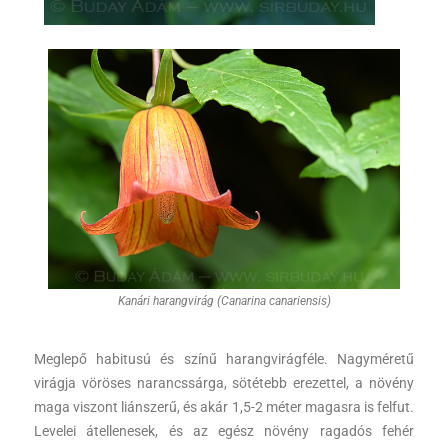
Kanári harangvirág (Canarina canariensis)
Meglepő habitusú és színű harangvirágféle. Nagyméretű
virágja vöröses narancssárga, sötétebb erezettel, a növény
maga viszont liánszerű, és akár 1,5-2 méter magasra is felfut.
Levelei átellenesek, és az egész növény ragadós fehér