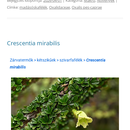
Bejegyzés időpontja:
2026-04-01
| Kategória:
Makró
,
Növények
|
Címke:
madásóskafélék
,
Oxalidaceae
,
Oxalis pes-caprae
Crescentia mirabilis
Zárvatermők > kétszikűek > szivarfafélék >
Crescentia
mirabilis