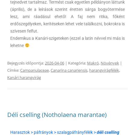
tejnedvet tartalmaz. Termést csak egyetlen példányon láttunk
(április), de a leírások szerint éretten sárga bogyótermése
lesz, ami ráadásul ehető! A faj nem ritka, főként
erdőszegélyeken, kerítéseken lehet vele találkozni, bokrokra is
szívesen felfut.
Endemikus a Kanári-szigeteken (ezzel a latin névvel mi más is
lehetne
Bejegyzés időpontja:
2026-04-06
| Kategória:
Makró
,
Növények
|
Címke:
Campanulaceae
,
Canarina canariensis
,
harangvirágfélék
,
Kanári harangvirág
Déli cselling (Notholaena marantae)
Harasztok > páfrányok > szalagpáfrányfélék >
déli cselling