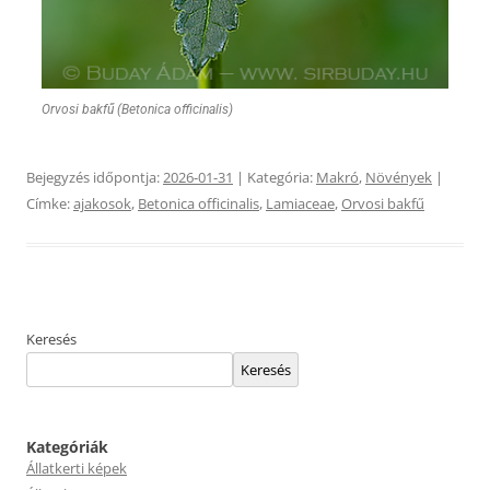
Orvosi bakfű (Betonica officinalis)
Bejegyzés időpontja:
2026-01-31
| Kategória:
Makró
,
Növények
|
Címke:
ajakosok
,
Betonica officinalis
,
Lamiaceae
,
Orvosi bakfű
Keresés
Keresés
Kategóriák
Állatkerti képek