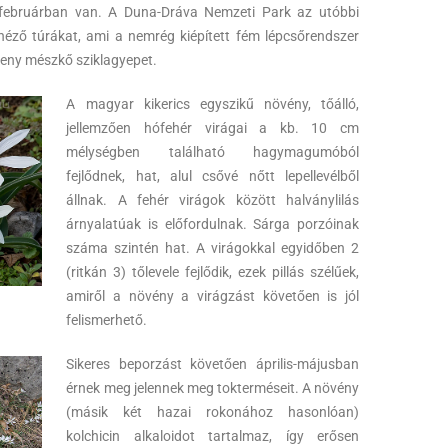
ár-februárban van. A Duna-Dráva Nemzeti Park az utóbbi
néző túrákat, ami a nemrég kiépített fém lépcsőrendszer
keny mészkő sziklagyepet.
A magyar kikerics egyszikű növény, tőálló,
jellemzően hófehér virágai a kb. 10 cm
mélységben található hagymagumóból
fejlődnek, hat, alul csővé nőtt lepellevélből
állnak. A fehér virágok között halványlilás
árnyalatúak is előfordulnak. Sárga porzóinak
száma szintén hat. A virágokkal egyidőben 2
(ritkán 3) tőlevele fejlődik, ezek pillás szélűek,
amiről a növény a virágzást követően is jól
felismerhető.
Sikeres beporzást követően április-májusban
érnek meg jelennek meg tokterméseit. A növény
(másik két hazai rokonához hasonlóan)
kolchicin alkaloidot tartalmaz, így erősen