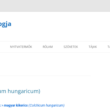
ogja
NYITVATERMŐK
RÓLAM
SZÖVETEK
TÁJAK
T
cum hungaricum)
k >
magyar kikerics
(Colchicum hungaricum)