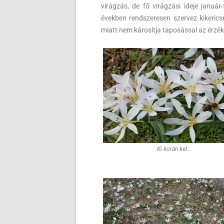
virágzás, de fő virágzási ideje janu
években rendszeresen szervez kikerics
miatt nem károsítja taposással az érzé
Ki korán kel...