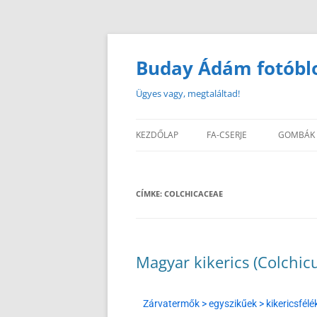
Buday Ádám fotóbl
Ügyes vagy, megtaláltad!
KEZDŐLAP
FA-CSERJE
GOMBÁK
CÍMKE:
COLCHICACEAE
Magyar kikerics (Colchi
Zárvatermők > egyszikűek > kikericsfélé