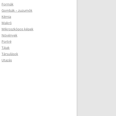
Formák
Gombák – zuzumók
Kémia
Makró
Mikroszkópos képek
Növények
Portré
Tájak
Társulások
Utazás