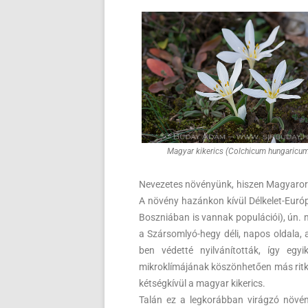
Magyar kikerics (Colchicum hungaricu
Nevezetes növényünk, hiszen Magyarorszá
A növény hazánkon kívül Délkelet-Euró
Boszniában is vannak populációi), ún. n
a Szársomlyó-hegy déli, napos oldala, a
ben védetté nyilvánították, így egyi
mikroklímájának köszönhetően más ritka
kétségkívül a magyar kikerics.
Talán ez a legkorábban virágzó növé