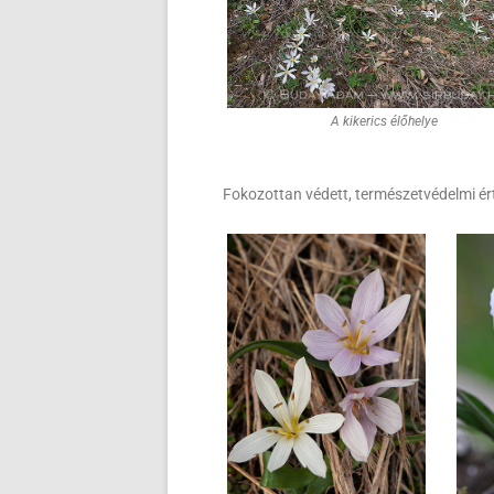
A kikerics élőhelye
Fokozottan védett, természetvédelmi ér