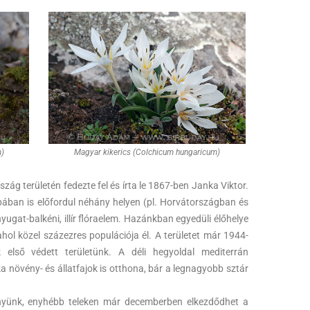
m)
Magyar kikerics (Colchicum hungaricum)
g területén fedezte fel és írta le 1867-ben Janka Viktor.
pában is előfordul néhány helyen (pl. Horvátországban és
yugat-balkéni, illír flóraelem. Hazánkban egyedüli élőhelye
hol közel százezres populációja él. A területet már 1944-
k első védett területünk. A déli hegyoldal mediterrán
 növény- és állatfajok is otthona, bár a legnagyobb sztár
nyünk, enyhébb teleken már decemberben elkezdődhet a