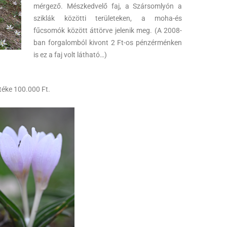
mérgező. Mészkedvelő faj, a Szársomlyón a
sziklák közötti területeken, a moha-és
fűcsomók között áttörve jelenik meg. (A 2008-
ban forgalomból kivont 2 Ft-os pénzérménken
is ez a faj volt látható…)
téke 100.000 Ft.