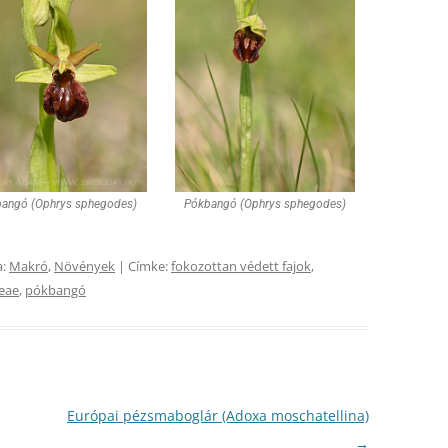
angó (Ophrys sphegodes)
Pókbangó (Ophrys sphegodes)
a:
Makró
,
Növények
| Címke:
fokozottan védett fajok
,
eae
,
pókbangó
Európai pézsmaboglár (Adoxa moschatellina)
→