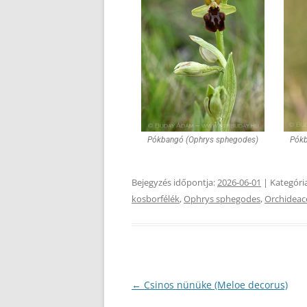
Pókbangó (Ophrys sphegodes)
Pókb
Bejegyzés időpontja:
2026-06-01
| Kategóri
kosborfélék
,
Ophrys sphegodes
,
Orchideac
Bejegyzés
←
Csinos nünüke (Meloe decorus)
navigáció