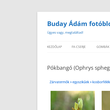
Buday Ádám fotóbl
Ügyes vagy, megtaláltad!
KEZDŐLAP
FA-CSERJE
GOMBÁK
Pókbangó (Ophrys spheg
Zárvatermők > egyszikűek > kosborfélé