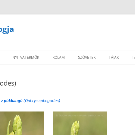
ogja
NYITVATERMŐK
RÓLAM
SZÖVETEK
TÁJAK
T
odes)
k >
pókbangó
(Ophrys sphegodes)