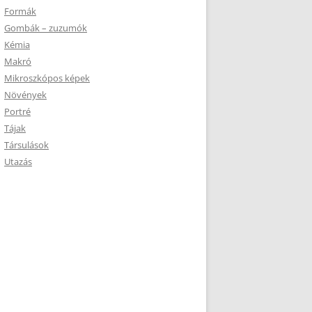
Formák
Gombák – zuzumók
Kémia
Makró
Mikroszkópos képek
Növények
Portré
Tájak
Társulások
Utazás