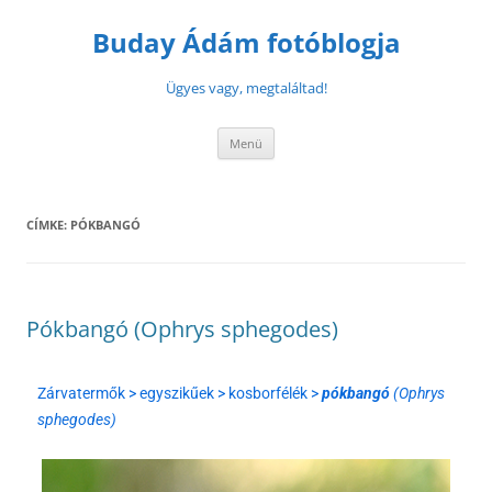
Buday Ádám fotóblogja
Ügyes vagy, megtaláltad!
Menü
CÍMKE:
PÓKBANGÓ
Pókbangó (Ophrys sphegodes)
Zárvatermők > egyszikűek > kosborfélék >
pókbangó
(Ophrys
sphegodes)