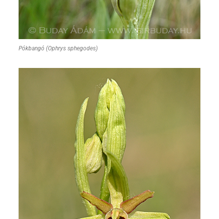
Pókbangó (Ophrys sphegodes)