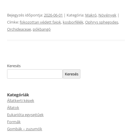
Bejegyzés időpontja:
2026-06-01
| Kategória:
Makró
,
Növények
|
Címke:
fokozottan védett fajok
,
kosborfélék
,
Ophrys sphegodes
,
Orchideaceae
,
pókbangó
Keresés
Keresés
Kategóriák
Állatkerti képek
Állatok
Eukarióta egysejtűek
Formák
Gombák – zuzumók