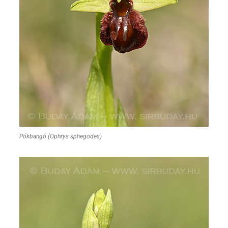
Pókbangó (Ophrys sphegodes)