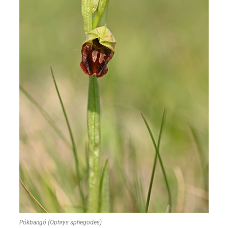
Pókbangó (Ophrys sphegodes)