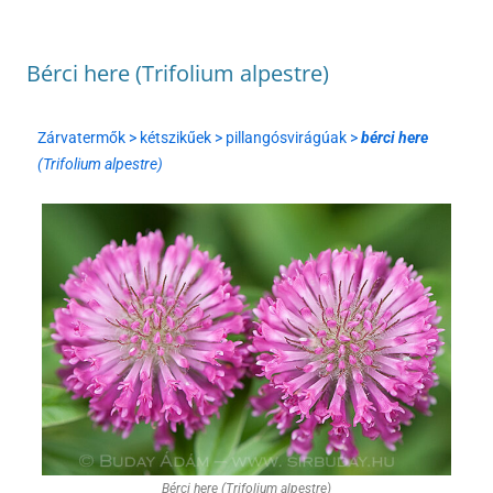
Bérci here (Trifolium alpestre)
Zárvatermők > kétszikűek > pillangósvirágúak >
bérci here
(Trifolium alpestre)
Bérci here (Trifolium alpestre)