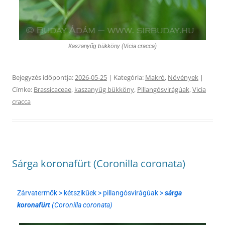
Kaszanyűg bükköny (Vicia cracca)
Bejegyzés időpontja:
2026-05-25
| Kategória:
Makró
,
Növények
|
Címke:
Brassicaceae
,
kaszanyűg bükköny
,
Pillangósvirágúak
,
Vicia
cracca
Sárga koronafürt (Coronilla coronata)
Zárvatermők > kétszikűek > pillangósvirágúak >
sárga
koronafürt
(Coronilla coronata)