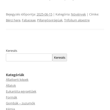
Bejegyzés időpontja:
2025-06-15
| Kategória:
Növények
| Címke:
Bérci here
,
Fabaceae
,
Pillangósvirágúak
,
Trifolium alpestre
Keresés
Keresés
Kategóriák
Állatkerti képek
Állatok
Eukarióta egysejtűek
Formák
Gombák – zuzumók
Kémia