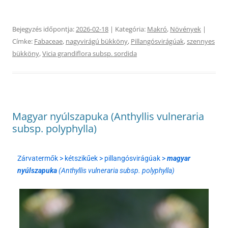
Bejegyzés időpontja:
2026-02-18
| Kategória:
Makró
,
Növények
|
Címke:
Fabaceae
,
nagyvirágú bükköny
,
Pillangósvirágúak
,
szennyes
bükköny
,
Vicia grandiflora subsp. sordida
Magyar nyúlszapuka (Anthyllis vulneraria
subsp. polyphylla)
Zárvatermők > kétszikűek > pillangósvirágúak >
magyar
nyúlszapuka
(Anthyllis vulneraria subsp. polyphylla)