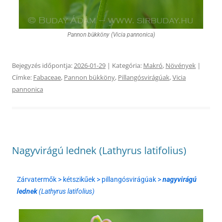
Pannon bükköny (Vicia pannonica)
Bejegyzés időpontja:
2026-01-29
| Kategória:
Makró
,
Növények
|
Címke:
Fabaceae
,
Pannon bükköny
,
Pillangósvirágúak
,
Vicia
pannonica
Nagyvirágú lednek (Lathyrus latifolius)
Zárvatermők > kétszikűek > pillangósvirágúak >
nagyvirágú
lednek
(Lathyrus latifolius)