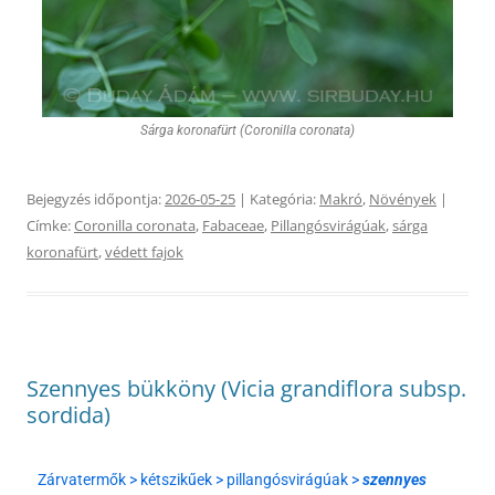
Sárga koronafürt (Coronilla coronata)
Bejegyzés időpontja:
2026-05-25
| Kategória:
Makró
,
Növények
|
Címke:
Coronilla coronata
,
Fabaceae
,
Pillangósvirágúak
,
sárga
koronafürt
,
védett fajok
Szennyes bükköny (Vicia grandiflora subsp.
sordida)
Zárvatermők > kétszikűek > pillangósvirágúak >
szennyes