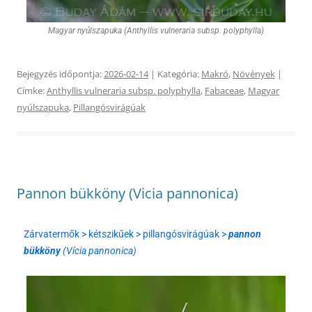
Magyar nyúlszapuka (Anthyllis vulneraria subsp. polyphylla)
Bejegyzés időpontja:
2026-02-14
| Kategória:
Makró
,
Növények
|
Címke:
Anthyllis vulneraria subsp. polyphylla
,
Fabaceae
,
Magyar
nyúlszapuka
,
Pillangósvirágúak
Pannon bükköny (Vicia pannonica)
Zárvatermők > kétszikűek > pillangósvirágúak >
pannon
bükköny
(Vícia pannonica)