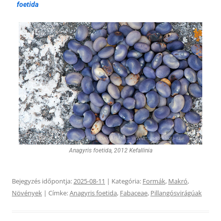
foetida
Anagyris foetida, 2012 Kefallinia
Bejegyzés időpontja:
2025-08-11
| Kategória:
Formák
,
Makró
,
Növények
| Címke:
Anagyris foetida
,
Fabaceae
,
Pillangósvirágúak