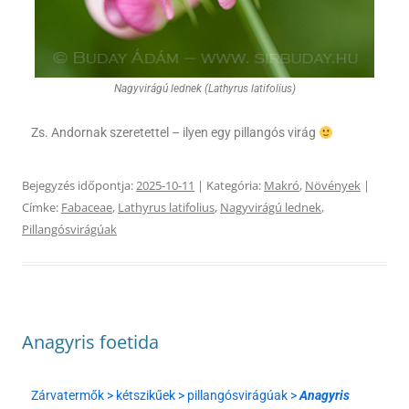
Nagyvirágú lednek (Lathyrus latifolius)
Zs. Andornak szeretettel – ilyen egy pillangós virág
Bejegyzés időpontja:
2025-10-11
| Kategória:
Makró
,
Növények
|
Címke:
Fabaceae
,
Lathyrus latifolius
,
Nagyvirágú lednek
,
Pillangósvirágúak
Anagyris foetida
Zárvatermők > kétszikűek > pillangósvirágúak >
Anagyris