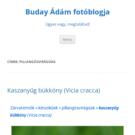
Buday Ádám fotóblogja
Ügyes vagy, megtaláltad!
Menü
CÍMKE:
PILLANGÓSVIRÁGÚAK
Kaszanyűg bükköny (Vicia cracca)
Zárvatermők > kétszikűek > pillangósvirágúak >
kaszanyűg
bükköny
(Vicia cracca)