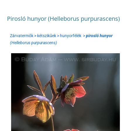
Pirosló hunyor (Helleborus purpurascens)
Zárvatermők > kétszikűek > hunyorfélék >
pirosló hunyor
(Helleborus purpurascens)