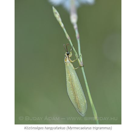
Közönséges hangyafarkas (Myrmecaelurus trigrammus)