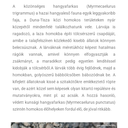
A közönséges hangyafarkas (Myrmecaelurus
trigrammus) a hazai hangyaleső fauna egyik leggyakoribb
faja, a Duna-Tisza közi homokos területeken nyár
közepétől mindenfelé találkozhatunk vele. Lárvája is
ragadozó, a laza homokba építi tölcsérszerű csapdáját,
amibe a talajfelszínen közlekedő kisebb állatok könnyen
belecsúsznak. A lárváknak méretükhöz képest hatalmas
rágóik vannak, amivel könnyen elfogyasztják a
zsákmányt, a maradékot pedig egyetlen lendítéssel
kidobják a tölcsérből.A lárvák több évig fejlődnek, majd a
homokban, golyószerű bábbölcsőben bábozódnak be. A
kifejlett állatoknak kissé a szitakötőkre emlékeztető röpte
van, de azért közel sem képesek olyan kitartó repülésre és
mutatványokra, mint pl. az acsák. A hozzá hasonló,
védett kunsági hangyafarkas (Myrmecaelurus punctatus)
szintén homokos élőhelyeken fordul elő, de jóval ritkább.