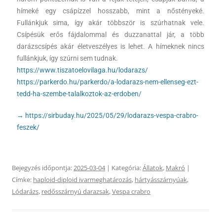
hímeké egy csápízzel hosszabb, mint a nőstényeké.
Fullánkjuk sima, így akár többször is szúrhatnak vele.
Csípésük erős fájdalommal és duzzanattal jár, a több
darázscsípés akár életveszélyes is lehet. A hímeknek nincs
fullánkjuk, így szúrni sem tudnak.
https://www.tiszatoelovilaga.hu/lodarazs/
https://parkerdo.hu/parkerdo/a-lodarazs-nem-ellenseg-ezt-
tedd-ha-szembe-talalkoztok-az-erdoben/
→ https://sirbuday.hu/2025/05/29/lodarazs-vespa-crabro-
feszek/
Bejegyzés időpontja:
2025-03-04
| Kategória:
Állatok
,
Makró
|
Címke:
haploid-diploid ivarmeghatározás
,
hártyásszárnyúak
,
Lódarázs
,
redősszárnyú darazsak
,
Vespa crabro