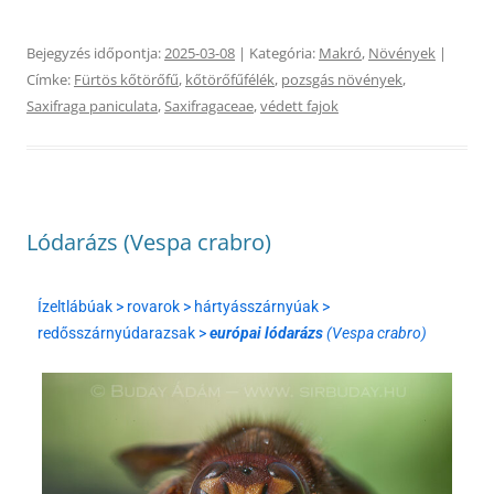
Bejegyzés időpontja:
2025-03-08
| Kategória:
Makró
,
Növények
|
Címke:
Fürtös kőtörőfű
,
kőtörőfűfélék
,
pozsgás növények
,
Saxifraga paniculata
,
Saxifragaceae
,
védett fajok
Lódarázs (Vespa crabro)
Ízeltlábúak > rovarok > hártyásszárnyúak >
redősszárnyúdarazsak >
európai lódarázs
(Vespa crabro)