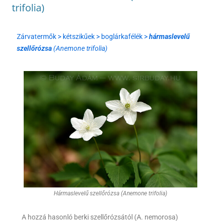
trifolia)
Zárvatermők > kétszikűek > boglárkafélék >
hármaslevelű
szellőrózsa
(Anemone trifolia)
Hármaslevelű szellőrózsa (Anemone trifolia)
A hozzá hasonló berki szellőrózsától (A. nemorosa)