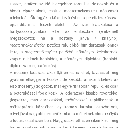
Ősszel, amikor az idő hidegebbre fordul, a dolgozók és a
hímek elpusztulnak, csak
a megtermékenyített nőstények
telelnek át. Ők fogják a következő évben a petéik lerakásával
újraindítani a fészek életét. Az ivar kialakulása a
hártyásszárnyúaknál eltér az emlősöknél (embernél)
megszokottól: ha a nőstény (anya / királynő)
megtermékenyítetlen
petéket rak, abból hím darazsak jönnek
létre, a
megtermékenyített
petékből nőstények keletkeznek:
vagyis a hímek haploidok, a nőstények diploidok (haploid-
diploid ivarmeghatározás).
A nőstény lódarázs akár 3,5 cm-es is lehet, tavasszal még
gyakran elhagyja a fészket, de később, amikor kikelnek az
első (nőstény) dolgozók, már egyre ritkábban repül ki, és csak
a peterakással foglalkozik. A lódarazsak kisabb rovarokkal
(legyekkel, más darazsakkal, méhfélékkel) táplálkoznak, a
méhkaptárak közelében így komoly károkat okozhatnak,
mivel jóval nagyobb termetük miatt a méheknek nincs esélyük
a lódarázzsal szemben. Nagy, összetett szemeiken kívül még
három pontszemük is van a fejük tetején, csápjuk barna, a