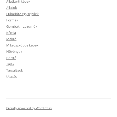
Állatkerti képek
Állatok
Eukarióta egysejtűek
Formák
Gombák – zuzumók
Kémia
Makró
Mikroszkópos képek
Növények
Portré
Tájak
Társulások
Utazás
Proudly powered by WordPress