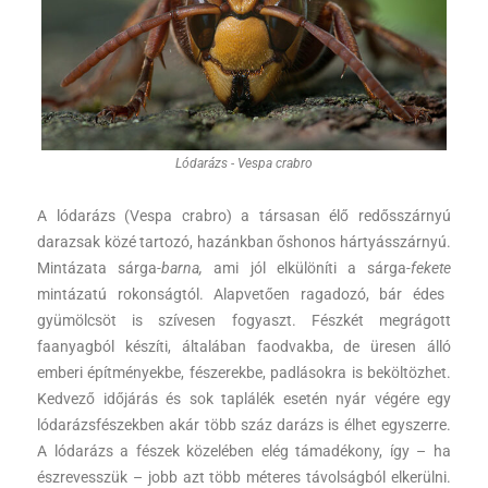
Lódarázs - Vespa crabro
A lódarázs (Vespa crabro) a társasan élő redősszárnyú
darazsak közé tartozó, hazánkban őshonos hártyásszárnyú.
Mintázata sárga-
barna,
ami jól elkülöníti a sárga-
fekete
mintázatú rokonságtól. Alapvetően ragadozó, bár édes
gyümölcsöt is szívesen fogyaszt. Fészkét megrágott
faanyagból készíti, általában faodvakba, de üresen álló
emberi építményekbe, fészerekbe, padlásokra is beköltözhet.
Kedvező időjárás és sok taplálék esetén nyár végére egy
lódarázsfészekben akár több száz darázs is élhet egyszerre.
A lódarázs a fészek közelében elég támadékony, így – ha
észrevesszük – jobb azt több méteres távolságból elkerülni.