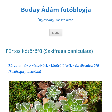
Buday Ádám fotóblogja
Ügyes vagy, megtaláltad!
Menü
Fürtös kőtörőfű (Saxifraga paniculata)
Zárvatermők > kétszikűek > kőtörőfűfélék >
fürtös kőtörőfű
(Saxifraga paniculata)