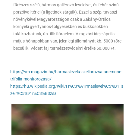
fűrészes szélű, hármas gallérozó leveleivel, és fehér színű
porzóival tér el (a ligetinek sárgák). Ezzel a szép, tavaszi
növénykével Magyarországon csak a Zákány-Őrtilos
környéki gyertyános-tölgyesekben és bükkösökben
találkozhatunk, ún. illír flóraelem. Virágzási ideje április-
május hónapokban van, jelenlegi állományát kb. 5000 tőre
becsülik. Védett faj, természetvédelmi értéke 50.000 Ft.
https://vm-magazin.hu/harmaslevelu-szellorozsa-anemone-
trifolia-monitorozasa/
https://hu.wikipedia.org/wiki/H%C3%A1rmaslevel%C5%B1_s
zell%C5%91r%C3%B3zsa