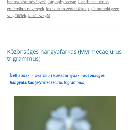
bennszülött növények
,
Caryophyllaceae
,
Dianthus diutinus
,
endémikus növények
,
fokozottan védett fajok
,
nyílt homoki gyep
,
szegfűfélék
,
tartós szegfű
Közönséges hangyafarkas (Myrmecaelurus
trigrammus)
Ízeltlábúak > rovarok > recésszárnyúak >
közönséges
hangyafarkas
(Myrmecaelurus trigrammus)