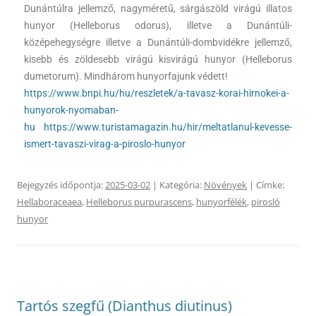
Dunántúlra jellemző, nagyméretű, sárgászöld virágú illatos
hunyor (Helleborus odorus), illetve a Dunántúli-
középehegységre illetve a Dunántúli-dombvidékre jellemző,
kisebb és zöldesebb virágú kisvirágú hunyor (Helleborus
dumetorum). Mindhárom hunyorfajunk védett!
https://www.bnpi.hu/hu/reszletek/a-tavasz-korai-hirnokei-a-
hunyorok-nyomaban-
hu
https://www.turistamagazin.hu/hir/meltatlanul-kevesse-
ismert-tavaszi-virag-a-piroslo-hunyor
Bejegyzés időpontja:
2025-03-02
| Kategória:
Növények
| Címke:
Hellaboraceaea
,
Helleborus purpurascens
,
hunyorfélék
,
pirosló
hunyor
Tartós szegfű (Dianthus diutinus)