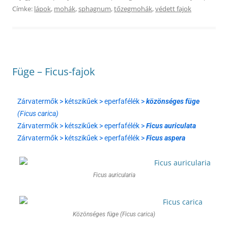
Címke:
lápok
,
mohák
,
sphagnum
,
tőzegmohák
,
védett fajok
Füge – Ficus-fajok
Zárvatermők > kétszikűek > eperfafélék >
közönséges füge
(Ficus carica)
Zárvatermők > kétszikűek > eperfafélék >
Ficus auriculata
Zárvatermők > kétszikűek > eperfafélék >
Ficus aspera
Ficus auricularia
Közönséges füge (Ficus carica)