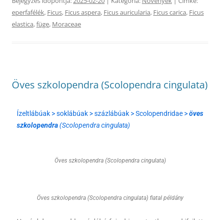
Bejegyzés időpontja:
2025-02-20
| Kategória:
Növények
| Címke:
eperfafélék
,
Ficus
,
Ficus aspera
,
Ficus auricularia
,
Ficus carica
,
Ficus
elastica
,
füge
,
Moraceae
Öves szkolopendra (Scolopendra cingulata)
Ízeltlábúak > soklábúak > százlábúak > Scolopendridae >
öves
szkolopendra
(Scolopendra cingulata)
Öves szkolopendra (Scolopendra cingulata)
Öves szkolopendra (Scolopendra cingulata) fiatal példány