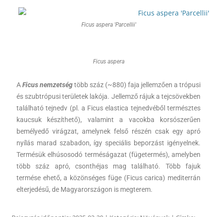
Ficus aspera 'Parcellii'
Ficus aspera
A
Ficus nemzetség
több száz (~880) faja jellemzően a trópusi
és szubtrópusi területek lakója. Jellemző rájuk a tejcsövekben
található tejnedv (pl. a Ficus elastica tejnedvéből természtes
kaucsuk készíthető), valamint a vacokba korsószerűen
bemélyedő virágzat, amelynek felső részén csak egy apró
nyílás marad szabadon, így speciális beporzást igényelnek.
Termésük elhúsosodó terméságazat (fügetermés), amelyben
több száz apró, csonthéjas mag található. Több fajuk
termése ehető, a közönséges füge (Ficus carica) mediterrán
elterjedésű, de Magyarországon is megterem.