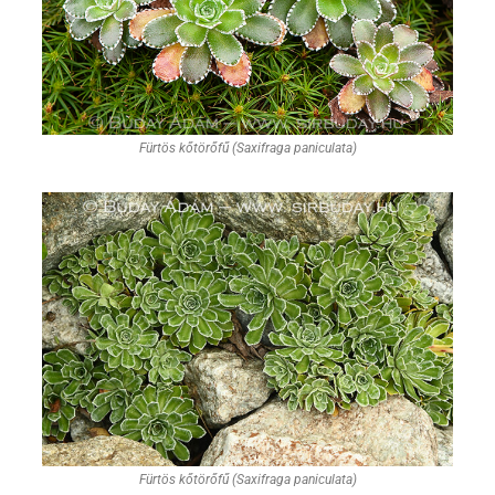
Fürtös kőtörőfű (Saxifraga paniculata)
Fürtös kőtörőfű (Saxifraga paniculata)