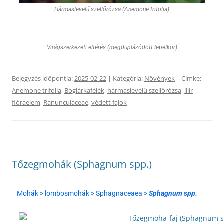
Hármaslevelű szellőrózsa (Anemone trifolia)
Virágszerkezeti eltérés (megduplázódott lepelkör)
Bejegyzés időpontja:
2025-02-22
| Kategória:
Növények
| Címke:
Anemone trifolia
,
Boglárkafélék
,
hármaslevelű szellőrózsa
,
illír
flóraelem
,
Ranunculaceae
,
védett fajok
Tőzegmohák (Sphagnum spp.)
Mohák > lombosmohák > Sphagnaceaea >
Sphagnum spp.