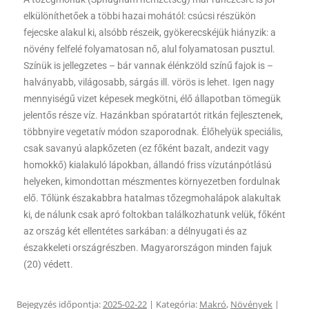
elkülöníthetőek a többi hazai mohától: csúcsi részükön
fejecske alakul ki, alsóbb részeik, gyökerecskéjük hiányzik: a
növény felfelé folyamatosan nő, alul folyamatosan pusztul.
Színük is jellegzetes – bár vannak élénkzöld színű fajok is –
halványabb, világosabb, sárgás ill. vörös is lehet. Igen nagy
mennyiségű vizet képesek megkötni, élő állapotban tömegük
jelentős része víz. Hazánkban spóratartót ritkán fejlesztenek,
többnyire vegetatív módon szaporodnak. Élőhelyük speciális,
csak savanyú alapkőzeten (ez főként bazalt, andezit vagy
homokkő) kialakuló lápokban, állandó friss vízutánpótlású
helyeken, kimondottan mészmentes környezetben fordulnak
elő. Tőlünk északabbra hatalmas tőzegmohalápok alakultak
ki, de nálunk csak apró foltokban találkozhatunk velük, főként
az ország két ellentétes sarkában: a délnyugati és az
északkeleti országrészben. Magyarországon minden fajuk
(20) védett.
Bejegyzés időpontja:
2025-02-22
| Kategória:
Makró
,
Növények
|