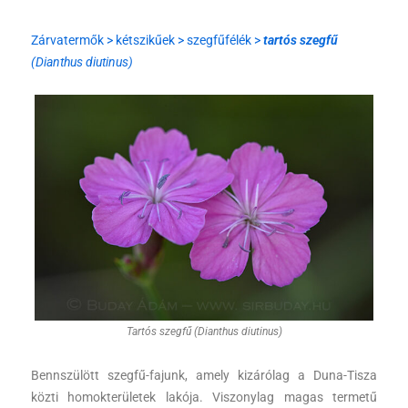
Zárvatermők > kétszikűek > szegfűfélék >
tartós szegfű
(Dianthus diutinus)
Tartós szegfű (Dianthus diutinus)
Bennszülött szegfű-fajunk, amely kizárólag a Duna-Tisza
közti homokterületek lakója. Viszonylag magas termetű