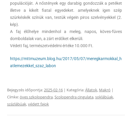
populációját. A nőstények egy darabig gondozzák a petéket
illetve a kikelt fiatal egyedeket. amelyeknek igen szép
szürkéskék színük van, testük végein piros szelvényekkel (2.
kép).
A faj élőhelye mindenhol a meleg, napos, köves-füves
domboldalak van, a zárt erdőket elkerüli.
Védett faj, természetvédelmi értéke 10.000 Ft.
https://mttmuzeum.blog.hu/2017/05/07/meregkarmokkal_h
atlemezekkel_szaz_labon
Bejegyzés időpontja:
2025-02-16
| Kategória:
Állatok
,
Makró
|
Címke:
öves szkolopendra
,
Scolopendra cingulata
,
soklábúak
,
százlábúak
,
védett fajok