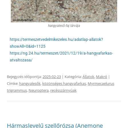
hangyaleső-faj lárvája
https://termeszetvedelmikezeles.hu/adatlap-allatok?
showAll=0&id=1125
https://ng.24.hu/termeszet/2021/12/19/a-hangyafarkas-
atvaltozasa/
Bejegyzés időpontja:
2025-02-23
| Kategória:
Állatok
,
Makró
|
Címke:
hangyalesők
,
közönséges hangyafarkas
,
Myrmecaelurus
trigrammus
,
Neuroptera
,
recésszárnyúak
Hármaslevelű szellőrózsa (Anemone