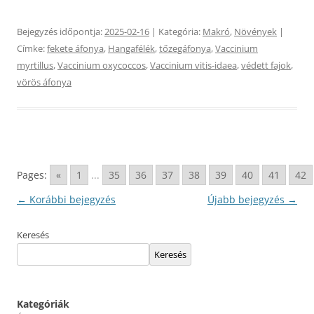
Bejegyzés időpontja:
2025-02-16
| Kategória:
Makró
,
Növények
|
Címke:
fekete áfonya
,
Hangafélék
,
tőzegáfonya
,
Vaccinium
myrtillus
,
Vaccinium oxycoccos
,
Vaccinium vitis-idaea
,
védett fajok
,
vörös áfonya
Pages:
«
1
...
35
36
37
38
39
40
41
42
Bejegyzés
←
Korábbi bejegyzés
Újabb bejegyzés
→
navigáció
Keresés
Keresés
Kategóriák