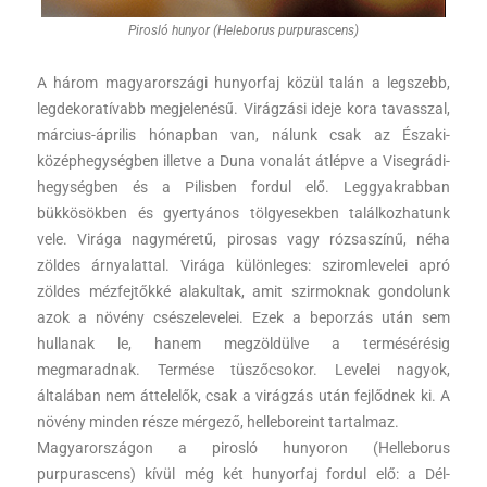
Pirosló hunyor (Heleborus purpurascens)
A három magyarországi hunyorfaj közül talán a legszebb,
legdekoratívabb megjelenésű. Virágzási ideje kora tavasszal,
március-április hónapban van, nálunk csak az Északi-
középhegységben illetve a Duna vonalát átlépve a Visegrádi-
hegységben és a Pilisben fordul elő. Leggyakrabban
bükkösökben és gyertyános tölgyesekben találkozhatunk
vele. Virága nagyméretű, pirosas vagy rózsaszínű, néha
zöldes árnyalattal. Virága különleges: sziromlevelei apró
zöldes mézfejtőkké alakultak, amit szirmoknak gondolunk
azok a növény csészelevelei. Ezek a beporzás után sem
hullanak le, hanem megzöldülve a termésérésig
megmaradnak. Termése tüszőcsokor. Levelei nagyok,
általában nem áttelelők, csak a virágzás után fejlődnek ki. A
növény minden része mérgező, helleboreint tartalmaz.
Magyarországon a pirosló hunyoron (Helleborus
purpurascens) kívül még két hunyorfaj fordul elő: a Dél-