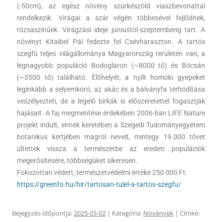
(-50cm), az egész növény szürkészöld viaszbevonattal
rendelkezik. Virágai a szár végén többesével fejlődnek,
rózsaszínűek. Virágzási ideje júniustól-szeptemberig tart. A
növényt Kitaibel Pál fedezte fel Csévharaszton. A tartós
szegfű teljes világállománya Magyarország területén van, a
legnagyobb populáció Bodogláron (~8000 tő) és Bócsán
(~3500 tő) található. Élőhelyét, a nyílt homoki gyepeket
leginkább a selyemkóró, az akác és a bálványfa térhódítása
veszélyezteti, de a legelő birkák is előszeretettel fogasztják
hajásait. A faj megmentése érdekében 2006-ban LIFE Nature
projekt indult, ennek keretében a Szegedi Tudományegyetem
botanikus kertjében magról nevelt, mintegy 19.000 tövet
ültettek vissza a természetbe az eredeti populációk
megerősítésére, többségüket sikeresen.
Fokozottan védett, természetvédelmi értéke 250 000 Ft.
https://greenfo.hu/hir/tartosan-tulel-a-tartos-szegfu/
Bejegyzés időpontja:
2025-03-02
| Kategória:
Növények
| Címke: