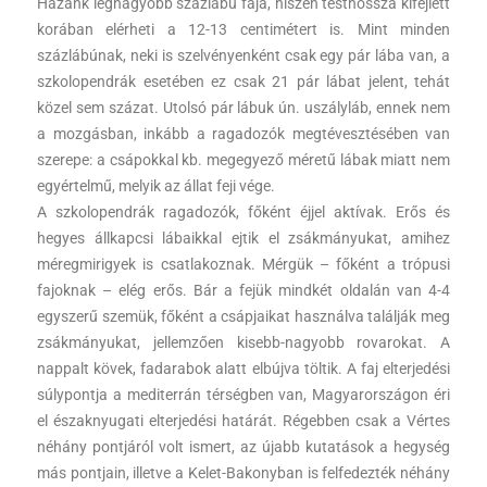
Hazánk legnagyobb százlábú faja, hiszen testhossza kifejlett
korában elérheti a 12-13 centimétert is. Mint minden
százlábúnak, neki is szelvényenként csak egy pár lába van, a
szkolopendrák esetében ez csak 21 pár lábat jelent, tehát
közel sem százat. Utolsó pár lábuk ún. uszályláb, ennek nem
a mozgásban, inkább a ragadozók megtévesztésében van
szerepe: a csápokkal kb. megegyező méretű lábak miatt nem
egyértelmű, melyik az állat feji vége.
A szkolopendrák ragadozók, főként éjjel aktívak. Erős és
hegyes állkapcsi lábaikkal ejtik el zsákmányukat, amihez
méregmirigyek is csatlakoznak. Mérgük – főként a trópusi
fajoknak – elég erős. Bár a fejük mindkét oldalán van 4-4
egyszerű szemük, főként a csápjaikat használva találják meg
zsákmányukat, jellemzően kisebb-nagyobb rovarokat. A
nappalt kövek, fadarabok alatt elbújva töltik. A faj elterjedési
súlypontja a mediterrán térségben van, Magyarországon éri
el északnyugati elterjedési határát. Régebben csak a Vértes
néhány pontjáról volt ismert, az újabb kutatások a hegység
más pontjain, illetve a Kelet-Bakonyban is felfedezték néhány