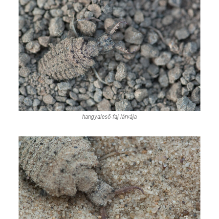
hangyaleső-faj lárvája