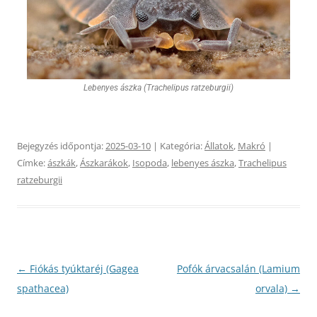
Lebenyes ászka (Trachelipus ratzeburgii)
Bejegyzés időpontja:
2025-03-10
| Kategória:
Állatok
,
Makró
|
Címke:
ászkák
,
Ászkarákok
,
Isopoda
,
lebenyes ászka
,
Trachelipus
ratzeburgii
Bejegyzés
←
Fiókás tyúktaréj (Gagea
Pofók árvacsalán (Lamium
navigáció
spathacea)
orvala)
→