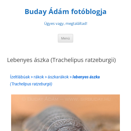
Buday Ádám fotóblogja
Ügyes vagy, megtaláltad!
Menü
Lebenyes ászka (Trachelipus ratzeburgii)
Ízeltlábúak > rákok > ászkarákok >
lebenyes ászka
(Trachelipus ratzeburgii)