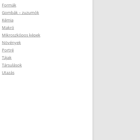
Formák
Gombák – zuzumók
Kémia
Makró
Mikroszkópos képek
Növények
Portré
Tájak
Társulások
Utazás