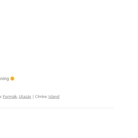
uning
a:
Formák
,
Utazás
| Címke:
Izland