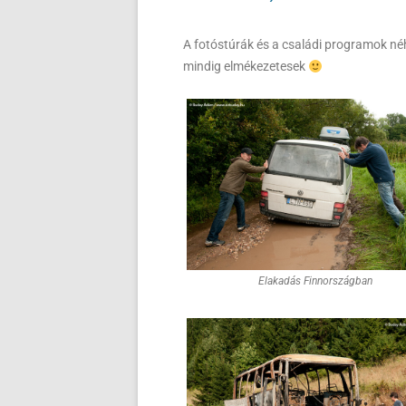
A fotóstúrák és a családi programok n
mindig elmékezetesek
Elakadás Finnországban