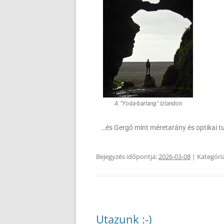
A "Yoda-barlang" Izlandon
…és Gergő mint méretarány és optikai t
Bejegyzés időpontja:
2026-03-08
| Kategóri
Utazunk :-)