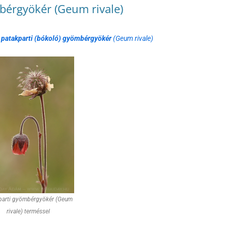
bérgyökér (Geum rivale)
>
patakparti (bókoló) gyömbérgyökér
(Geum rivale)
parti gyömbérgyökér (Geum
rivale) terméssel