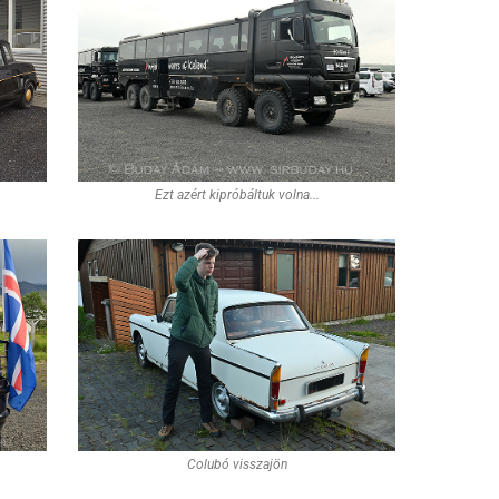
Ezt azért kipróbáltuk volna...
Colubó visszajön