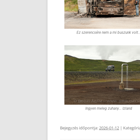
Ez szerencsére nem a mi buszunk volt..
Ingyen meleg zuhany... Izland
Bejegyzés időpontja:
2026-01-12
| Kategóri