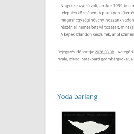
Nagy szenzáció volt, amikor 1999-ben 
település közelében. A patakparti (ker
magashegységi növény, hozzánk vadon l
részén él, nemesített változatait, mint (
A képek Izlandon készültek, ahol szinté
Bejegyzés időpontja:
2026-03-08
| Kategóri
rivale
,
Izland
,
patakparti gyömbérgyökér
,
R
Yoda barlang