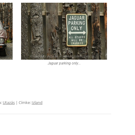
Jaguar parking only...
a:
Utazás
| Címke:
Izland