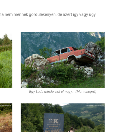
éha nem mennek gördülékenyen, de azért így vagy úgy
Egy Lada mindenhol elmegy... (Montenegró)