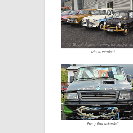
Izlandi vetránok
Pussy Riot dekoráció