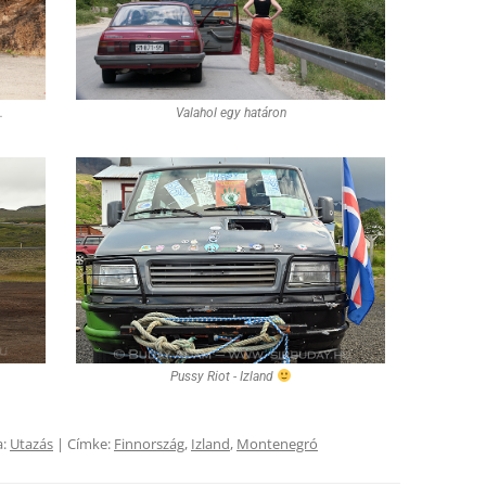
.
Valahol egy határon
Pussy Riot - Izland
a:
Utazás
| Címke:
Finnország
,
Izland
,
Montenegró