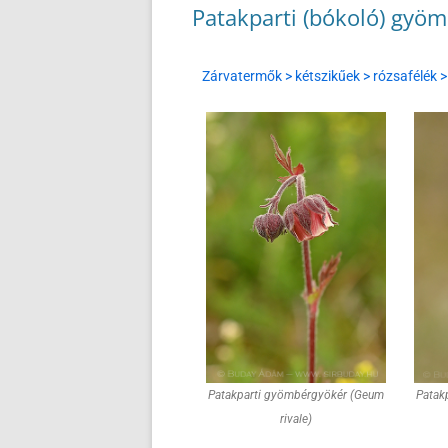
Patakparti (bókoló) gyöm
Zárvatermők > kétszikűek > rózsafélék 
Patakparti gyömbérgyökér (Geum
Patak
rivale)