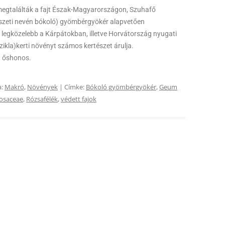
megtalálták a fajt Észak-Magyarországon, Szuhafő
tészeti nevén bókoló) gyömbérgyökér alapvetően
egközelebb a Kárpátokban, illetve Horvátország nyugati
szikla)kerti növényt számos kertészet árulja.
n őshonos.
a:
Makró
,
Növények
| Címke:
Bókoló gyömbérgyökér
,
Geum
osaceae
,
Rózsafélék
,
védett fajok