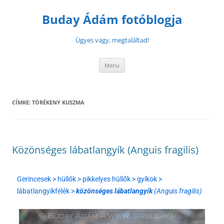
Buday Ádám fotóblogja
Ügyes vagy, megtaláltad!
Menü
CÍMKE:
TÖRÉKENY KUSZMA
Közönséges lábatlangyík (Anguis fragilis)
Gerincesek > hüllők > pikkelyes hüllők > gyíkok >
lábatlangyíkfélék >
közönséges lábatlangyík
(Anguis fragilis)