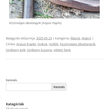
Közönséges lábatlangyík (Anguis fragilis)
Bejegyzés időpontja:
2025-05-23
| Kategória:
Állatok
,
Makró
|
Címke:
Anguis fragilis
,
Gyíkok
,
Hüllők
,
Közönséges lábatlangyík
,
törékeny gyík
,
törékeny kuszma
,
védett fajok
Keresés
Keresés
Kategóriák
Állatkerti képek