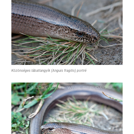
Közönséges lábatlangyík (Anguis fragilis) portré