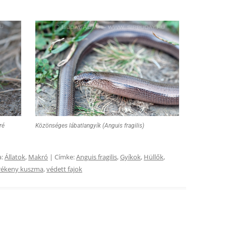
ré
Közönséges lábatlangyík (Anguis fragilis)
a:
Állatok
,
Makró
| Címke:
Anguis fragilis
,
Gyíkok
,
Hüllők
,
rékeny kuszma
,
védett fajok