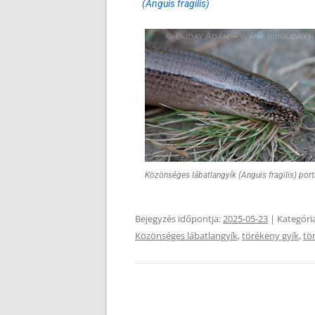
(Anguis fragilis)
Közönséges lábatlangyík (Anguis fragilis) port
Bejegyzés időpontja:
2025-05-23
| Kategóri
Közönséges lábatlangyík
,
törékeny gyík
,
tö