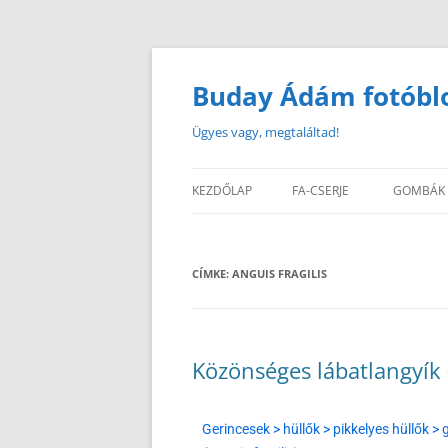
Buday Ádám fotóbl
Ügyes vagy, megtaláltad!
KEZDŐLAP
FA-CSERJE
GOMBÁK
CÍMKE:
ANGUIS FRAGILIS
Közönséges lábatlangyík (
Gerincesek > hüllők > pikkelyes hüllők > 