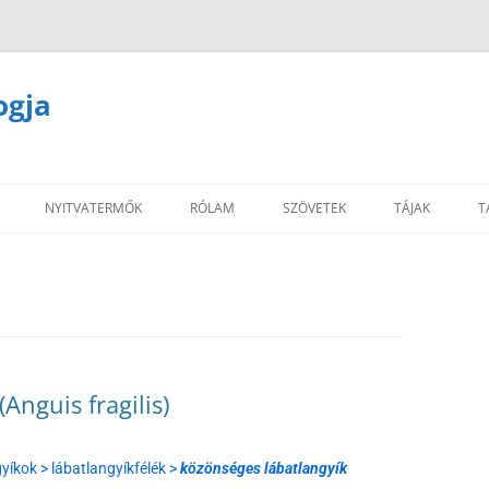
ogja
NYITVATERMŐK
RÓLAM
SZÖVETEK
TÁJAK
T
Anguis fragilis)
gyíkok > lábatlangyíkfélék >
közönséges lábatlangyík