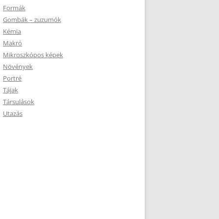
Formák
Gombák – zuzumók
Kémia
Makró
Mikroszkópos képek
Növények
Portré
Tájak
Társulások
Utazás