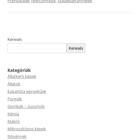
Pteridaceae
,
reliktumfajok
,
szalagpáfrányfélék
Keresés
Keresés
Kategóriák
Állatkerti képek
Állatok
Eukarióta egysejtűek
Formák
Gombák – zuzumók
Kémia
Makró
Mikroszkópos képek
Növények