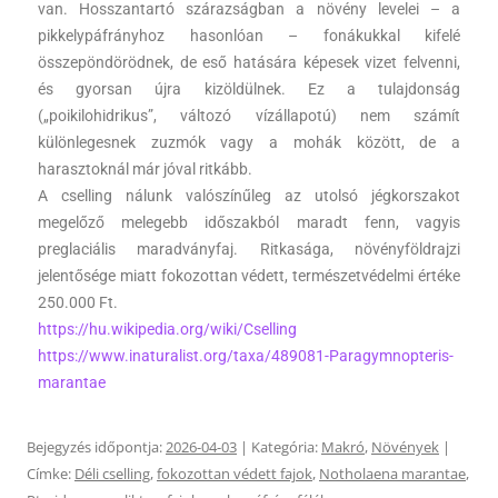
van. Hosszantartó szárazságban a növény levelei – a
pikkelypáfrányhoz hasonlóan – fonákukkal kifelé
összepöndörödnek, de eső hatására képesek vizet felvenni,
és gyorsan újra kizöldülnek. Ez a tulajdonság
(„poikilohidrikus”, változó vízállapotú) nem számít
különlegesnek zuzmók vagy a mohák között, de a
harasztoknál már jóval ritkább.
A cselling nálunk valószínűleg az utolsó jégkorszakot
megelőző melegebb időszakból maradt fenn, vagyis
preglaciális maradványfaj. Ritkasága, növényföldrajzi
jelentősége miatt fokozottan védett, természetvédelmi értéke
250.000 Ft.
https://hu.wikipedia.org/wiki/Cselling
https://www.inaturalist.org/taxa/489081-Paragymnopteris-
marantae
Bejegyzés időpontja:
2026-04-03
| Kategória:
Makró
,
Növények
|
Címke:
Déli cselling
,
fokozottan védett fajok
,
Notholaena marantae
,