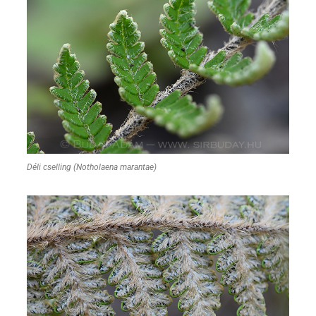
Déli cselling (Notholaena marantae)