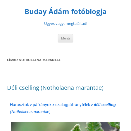
Buday Ádám fotóblogja
Ügyes vagy, megtaláltad!
Menü
CÍMKE:
NOTHOLAENA MARANTAE
Déli cselling (Notholaena marantae)
Harasztok > páfrányok > szalagpáfrányfélék >
déli cselling
(Notholaena marantae)