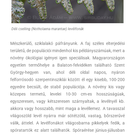
Déli cselling (Notholaena marantae) levélfonák
Mészkerülő, sziklalakó páfrányunk. A faj széles elterjedési
területű, de populációi mindenhol kis példányszámúak, mert a
növény ökológiai igényei igen speciálisak. Magyarországon
egyetlen termőhelye a Balaton-felvidéken található Szent
György-hegyen van, ahol déli oldal napos, nyáron
felforrósodó szerpentinsziklái között él egy kisebb, 100-200
egyedre becsült, de stabil populációja. A növény kis vagy
közepes termetű, levelei 10-30 cm-es hosszúságúak,
egyszeresen, vagy kétszeresen szárnyaltak, a levélnyél kb.
akkora vagy hosszabb, mint maga a levéllemez. A tavasszal
világoszöld levél nyárra már sötétzöld, vastag, bőrszerűvé
válik, áttelel. A levélfonákot világosbarna pikkelyek fedik, a
spóratartók ez alatt találhatók. Spóraérése június-júliusban