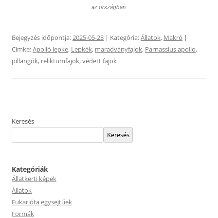
az országban.
Bejegyzés időpontja:
2025-05-23
| Kategória:
Állatok
,
Makró
|
Címke:
Apolló lepke
,
Lepkék
,
maradványfajok
,
Parnassius apollo
,
pillangók
,
reliktumfajok
,
védett fajok
Keresés
Keresés
Kategóriák
Állatkerti képek
Állatok
Eukarióta egysejtűek
Formák