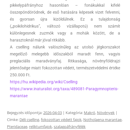
pikkelypáfrányhoz hasonlóan – fonákukkal kifelé
összepöndörödnek, de eső hatására képesek vizet felvenni,
és gyorsan újra kizöldülnek. Ez a tulajdonság
(„poikilohidrikus”, változó vízállapotú) nem számít
különlegesnek zuzmók vagy a mohák között, de a
harasztoknál már jóval ritkább.
A cselling nálunk valószínűleg az utolsó jégkorszakot
megelőző melegebb időszakból maradt fenn, vagyis
preglaciális maradványfaj. Ritkasága, növényföldrajzi
jelentősége miatt fokozottan védett, természetvédelmi értéke
250.000 Ft.
https://hu.wikipedia.org/wiki/Cselling
https://www.inaturalist.org/taxa/489081-Paragymnopteris-
marantae
Bejegyzés időpontja:
2026-04-03
| Kategória:
Makró
,
Növények
|
Címke:
Déli cselling
,
fokozottan védett fajok
,
Notholaena marantae
,
Pteridaceae
,
reliktumfajok
,
szalagpáfrányfélék