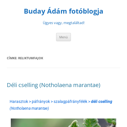
Buday Ádám fotóblogja
Ügyes vagy, megtaláltad!
Menü
CÍMKE:
RELIKTUMFAJOK
Déli cselling (Notholaena marantae)
Harasztok > páfrányok > szalagpáfrányfélék >
déli cselling
(Notholaena marantae)