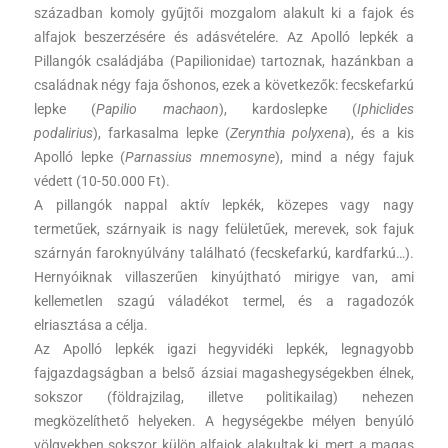
században komoly gyűjtői mozgalom alakult ki a fajok és
alfajok beszerzésére és adásvételére. Az Apolló lepkék a
Pillangók családjába (Papilionidae) tartoznak, hazánkban a
családnak négy faja őshonos, ezek a következők:
fecskefarkú
lepke (
Papilio machaon
),
kardoslepke (
Iphiclides
podalirius
),
farkasalma lepke (
Zerynthia polyxena
), és a
kis
Apolló lepke (
Parnassius mnemosyne
), mind a négy fajuk
védett (10-50.000 Ft).
A pillangók nappal aktív lepkék, közepes vagy nagy
termetűek, szárnyaik is nagy felületűek, merevek, sok fajuk
szárnyán faroknyúlvány található (fecskefarkú, kardfarkú…).
Hernyóiknak villaszerűen kinyújtható mirigye van, ami
kellemetlen szagú váladékot termel, és a ragadozók
elriasztása a célja.
Az Apolló lepkék igazi hegyvidéki lepkék, legnagyobb
fajgazdagságban a belső ázsiai magashegységekben élnek,
sokszor (földrajzilag, illetve politikailag) nehezen
megközelíthető helyeken. A hegységekbe mélyen benyúló
völgyekben sokszor külön alfajok alakultak ki, mert a magas