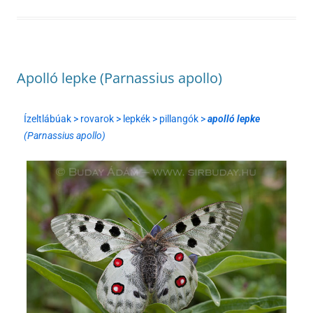
Apolló lepke (Parnassius apollo)
Ízeltlábúak > rovarok > lepkék > pillangók >
apolló lepke
(Parnassius apollo)