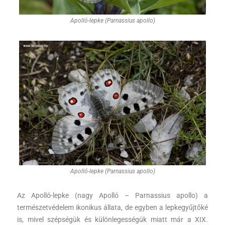
Apolló-lepke (Parnassius apollo)
Apolló-lepke (Parnassius apollo)
Az Apolló-lepke (nagy Apolló – Parnassius apollo) a
természetvédelem ikonikus állata, de egyben a lepkegyűjtőké
is, mivel szépségük és különlegességük miatt már a XIX.