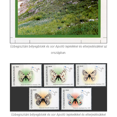
Üzbegisztáni bélyegblokk és sor Apolló lepkékkel és elterjedésükkel az
országban.
Üzbegisztáni bélyegblokk és sor Apolló lepkeékkel és elterjedésükkel