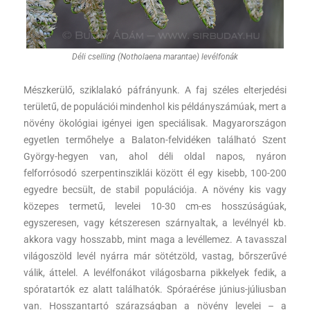
Déli cselling (Notholaena marantae) levélfonák
Mészkerülő, sziklalakó páfrányunk. A faj széles elterjedési
területű, de populációi mindenhol kis példányszámúak, mert a
növény ökológiai igényei igen speciálisak. Magyarországon
egyetlen termőhelye a Balaton-felvidéken található Szent
György-hegyen van, ahol déli oldal napos, nyáron
felforrósodó szerpentinsziklái között él egy kisebb, 100-200
egyedre becsült, de stabil populációja. A növény kis vagy
közepes termetű, levelei 10-30 cm-es hosszúságúak,
egyszeresen, vagy kétszeresen szárnyaltak, a levélnyél kb.
akkora vagy hosszabb, mint maga a levéllemez. A tavasszal
világoszöld levél nyárra már sötétzöld, vastag, bőrszerűvé
válik, áttelel. A levélfonákot világosbarna pikkelyek fedik, a
spóratartók ez alatt találhatók. Spóraérése június-júliusban
van. Hosszantartó szárazságban a növény levelei – a