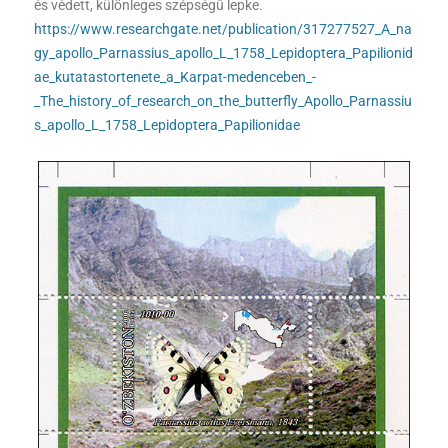
és védett, különleges szépségű lepke.
https://www.researchgate.net/publication/317277527_A_na
gy_apollo_Parnassius_apollo_L_1758_Lepidoptera_Papilionid
ae_kutatastortenete_a_Karpat-medenceben_-
_The_history_of_research_on_the_butterfly_Apollo_Parnassiu
s_apollo_L_1758_Lepidoptera_Papilionidae