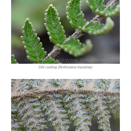
Déli cselling (Notholaena marantae)