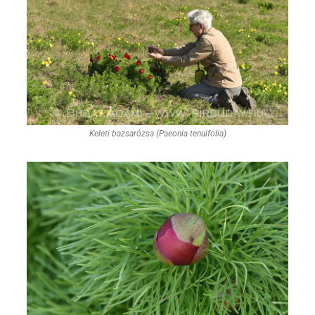
Keleti bazsarózsa (Paeonia tenuifolia)