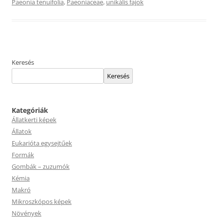
Paeonia tenuifolia
,
Paeoniaceae
,
unikális fajok
Keresés
Keresés
Kategóriák
Állatkerti képek
Állatok
Eukarióta egysejtűek
Formák
Gombák – zuzumók
Kémia
Makró
Mikroszkópos képek
Növények