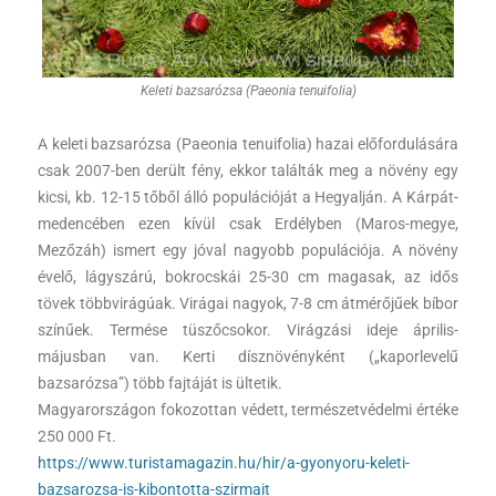
Keleti bazsarózsa (Paeonia tenuifolia)
A keleti bazsarózsa (Paeonia tenuifolia) hazai előfordulására
csak 2007-ben derült fény, ekkor találták meg a növény egy
kicsi, kb. 12-15 tőből álló populációját a Hegyalján. A Kárpát-
medencében ezen kívül csak Erdélyben (Maros-megye,
Mezőzáh) ismert egy jóval nagyobb populációja. A növény
évelő, lágyszárú, bokrocskái 25-30 cm magasak, az idős
tövek többvirágúak. Virágai nagyok, 7-8 cm átmérőjűek bíbor
színűek. Termése tüszőcsokor. Virágzási ideje április-
májusban van. Kerti dísznövényként („kaporlevelű
bazsarózsa”) több fajtáját is ültetik.
Magyarországon fokozottan védett, természetvédelmi értéke
250 000 Ft.
https://www.turistamagazin.hu/hir/a-gyonyoru-keleti-
bazsarozsa-is-kibontotta-szirmait