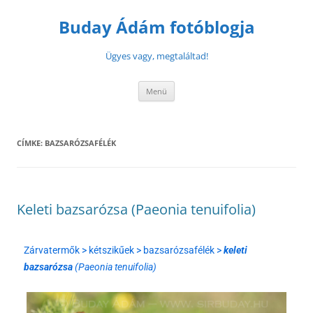
Buday Ádám fotóblogja
Ügyes vagy, megtaláltad!
Menü
CÍMKE:
BAZSARÓZSAFÉLÉK
Keleti bazsarózsa (Paeonia tenuifolia)
Zárvatermők > kétszikűek > bazsarózsafélék >
keleti
bazsarózsa
(Paeonia tenuifolia)