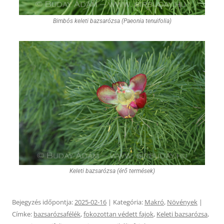
Bimbós keleti bazsarózsa (Paeonia tenuifolia)
Keleti bazsarózsa (érő termések)
Bejegyzés időpontja:
2025-02-16
| Kategória:
Makró
,
Növények
|
Címke:
bazsarózsafélék
,
fokozottan védett fajok
,
Keleti bazsarózsa
,