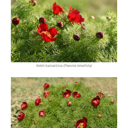
Keleti bazsarózsa (Paeonia tenuifolia)