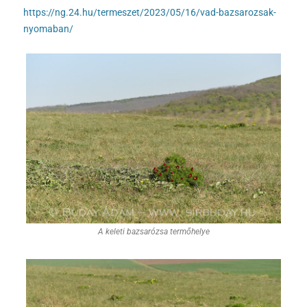
https://ng.24.hu/termeszet/2023/05/16/vad-bazsarozsak-
nyomaban/
A keleti bazsarózsa termőhelye