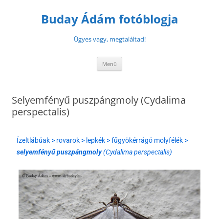
Buday Ádám fotóblogja
Ügyes vagy, megtaláltad!
Menü
Selyemfényű puszpángmoly (Cydalima
perspectalis)
Ízeltlábúak > rovarok > lepkék > fűgyökérrágó molyfélék >
selyemfényű puszpángmoly
(Cydalima perspectalis)