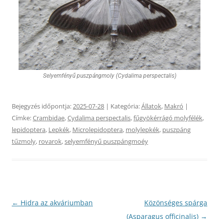
Selyemfényű puszpángmoly (Cydalima perspectalis)
Bejegyzés időpontja:
2025-07-28
| Kategória:
Állatok
,
Makró
|
Címke:
Crambidae
,
Cydalima perspectalis
,
fűgyökérrágó molyfélék
,
lepidoptera
,
Lepkék
,
Microlepidoptera
,
molylepkék
,
puszpáng
tűzmoly
,
rovarok
,
selyemfényű puszpángmoéy
Bejegyzés
←
Hidra az akváriumban
Közönséges spárga
navigáció
(Asparagus officinalis)
→