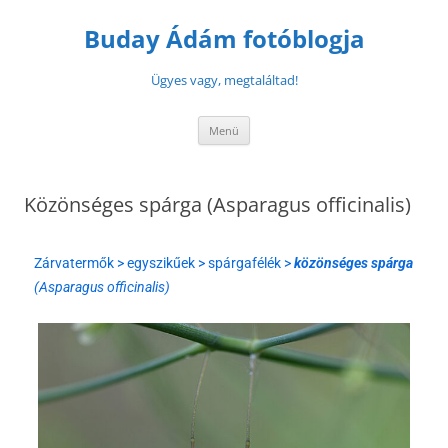
Buday Ádám fotóblogja
Ügyes vagy, megtaláltad!
Menü
Közönséges spárga (Asparagus officinalis)
Zárvatermők > egyszikűek > spárgafélék >
közönséges spárga
(Asparagus officinalis)