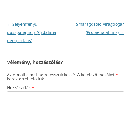
Bejegyzés
←
Selyemfényű
Smaragdzöld virágbogár
navigáció
puszpángmoly (Cydalima
(Protaetia affinis)
→
perspectalis)
Vélemény, hozzászólás?
Az e-mail címet nem tesszük közzé.
A kötelező mezőket
*
karakterrel jelöltük
Hozzászólás
*