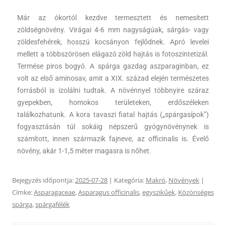
Már az ókortól kezdve termesztett és nemesített
zöldségnövény. Virágai 4-6 mm nagyságúak, sárgás- vagy
zöldesfehérek, hosszú kocsányon fejlődnek. Apró levelei
mellett a többszörösen elágazó zöld hajtás is fotoszintetizál.
Termése piros bogyó. A spárga gazdag aszparaginban, ez
volt az első aminosav, amit a XIX. század elején természetes
forrásból is izolálni tudtak. A növénnyel többnyire száraz
gyepekben, homokos területeken, erdőszéleken
találkozhatunk. A kora tavaszi fiatal hajtás („spárgasípok”)
fogyasztásán túl sokáig népszerű gyógynövénynek is
számított, innen származik fajneve, az officinalis is. Évelő
növény, akár 1-1,5 méter magasra is nőhet.
Bejegyzés időpontja:
2025-07-28
| Kategória:
Makró
,
Növények
|
Címke:
Asparagaceae
,
Asparagus officinalis
,
egyszikűek
,
Közönséges
spárga
,
spárgafélék