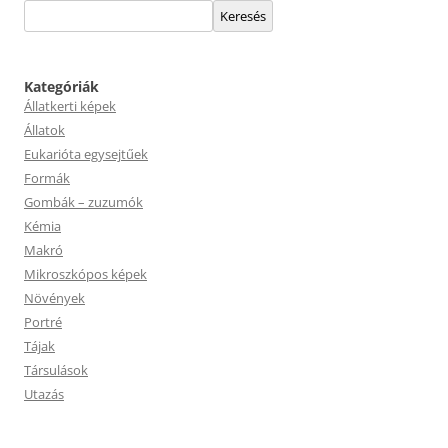
Keresés
Kategóriák
Állatkerti képek
Állatok
Eukarióta egysejtűek
Formák
Gombák – zuzumók
Kémia
Makró
Mikroszkópos képek
Növények
Portré
Tájak
Társulások
Utazás