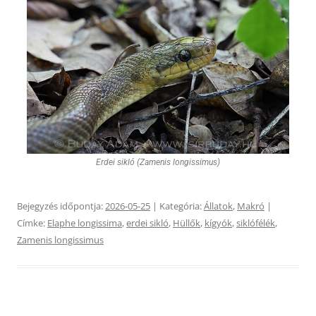
Erdei sikló (Zamenis longissimus)
Bejegyzés időpontja:
2026-05-25
| Kategória:
Állatok
,
Makró
|
Címke:
Elaphe longissima
,
erdei sikló
,
Hüllők
,
kígyók
,
siklófélék
,
Zamenis longissimus