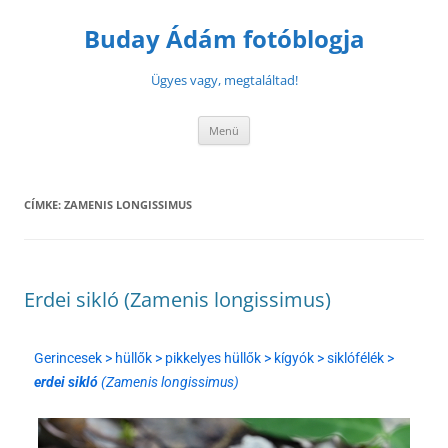
Buday Ádám fotóblogja
Ügyes vagy, megtaláltad!
Menü
CÍMKE:
ZAMENIS LONGISSIMUS
Erdei sikló (Zamenis longissimus)
Gerincesek > hüllők > pikkelyes hüllők > kígyók > siklófélék >
erdei sikló
(Zamenis longissimus)