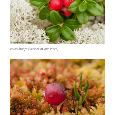
Vörös áfonya (Vaccinium vitis-idaea)