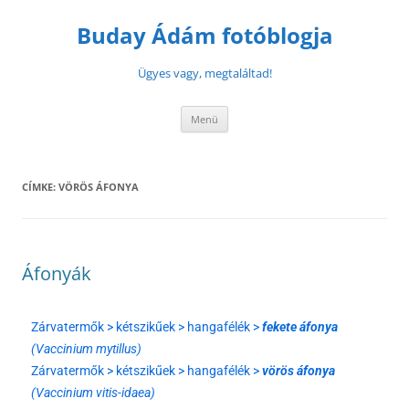
Buday Ádám fotóblogja
Ügyes vagy, megtaláltad!
Menü
CÍMKE:
VÖRÖS ÁFONYA
Áfonyák
Zárvatermők > kétszikűek > hangafélék >
fekete áfonya
(Vaccinium mytillus)
Zárvatermők > kétszikűek > hangafélék >
vörös áfonya
(Vaccinium vitis-idaea)