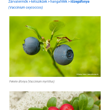
Zárvatermők > kétszikűek > hangafélék >
tőzegáfonya
(Vaccinium oxycoccos)
Fekete áfonya (Vaccinium myrtillus)