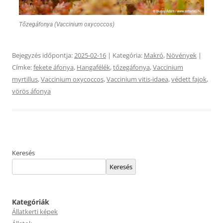
Tőzegáfonya (Vaccinium oxycoccos)
Bejegyzés időpontja:
2025-02-16
| Kategória:
Makró
,
Növények
|
Címke:
fekete áfonya
,
Hangafélék
,
tőzegáfonya
,
Vaccinium
myrtillus
,
Vaccinium oxycoccos
,
Vaccinium vitis-idaea
,
védett fajok
,
vörös áfonya
Keresés
Keresés
Kategóriák
Állatkerti képek