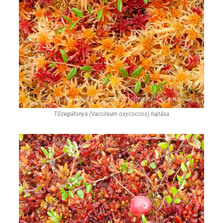
Tőzegáfonya (Vaccinium oxycoccos) hajtása