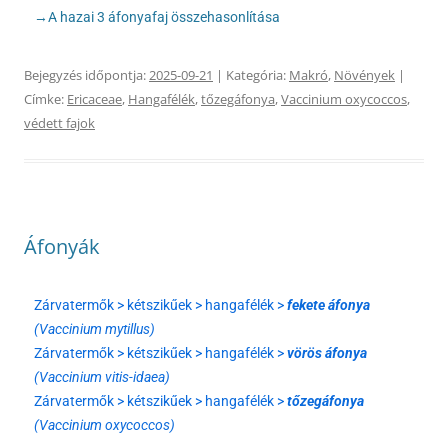
→A hazai 3 áfonyafaj összehasonlítása
Bejegyzés időpontja:
2025-09-21
| Kategória:
Makró
,
Növények
|
Címke:
Ericaceae
,
Hangafélék
,
tőzegáfonya
,
Vaccinium oxycoccos
,
védett fajok
Áfonyák
Zárvatermők > kétszikűek > hangafélék >
fekete áfonya
(Vaccinium mytillus)
Zárvatermők > kétszikűek > hangafélék >
vörös áfonya
(Vaccinium vitis-idaea)
Zárvatermők > kétszikűek > hangafélék >
tőzegáfonya
(Vaccinium oxycoccos)