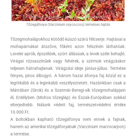
Tőzegáfonya (Vaccinium oxycoccos) terméses hajtás
Tőzegmohalápokhoz kötődő kúszó szárú félcserje. Hajtásai a
mohapárnákat átszőve, főként azon felszínén láthatóak.
Levelei aprók, épszélűek, szórt állásúak, a levek széle behajló.
Virágai rózsaszínűek vagy fehérek, a szirmok virágzáskor
teljesen hátrahajlanak. Virágzási ideje június-július. Termése
fényes, piros álbogyó. A három hazai áfonya faj közül ez a
legritkább és a leginkább veszélyeztetett. Hazánkban csak a
Mátrában (Sirok) és a Szatmár-Beregi-sík tőzegmohalápjain
él, Erdélyben (Mohos tőzegláp) és Észak-Európában sokkal
elterjedtebb. Nálunk védett faj, természetvédelmi értéke
10.000 Ft.
A boltokban kapható tőzegáfonya nem ennek a fajnak,
hanem az
amerikai tőzegáfonyának (Vaccinium macrocarpon)
a termése.