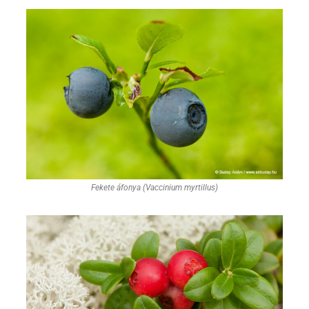
Fekete áfonya (Vaccinium myrtillus)