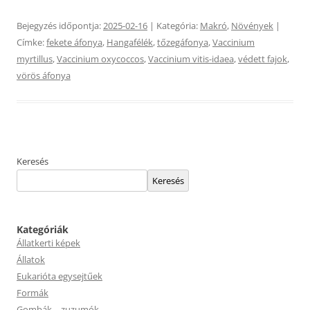
Bejegyzés időpontja:
2025-02-16
| Kategória:
Makró
,
Növények
|
Címke:
fekete áfonya
,
Hangafélék
,
tőzegáfonya
,
Vaccinium
myrtillus
,
Vaccinium oxycoccos
,
Vaccinium vitis-idaea
,
védett fajok
,
vörös áfonya
Keresés
Keresés
Kategóriák
Állatkerti képek
Állatok
Eukarióta egysejtűek
Formák
Gombák – zuzumók