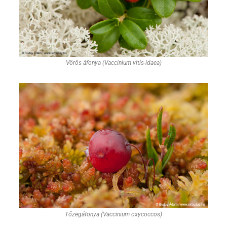
Vörös áfonya (Vaccinium vitis-idaea)
Tőzegáfonya (Vaccinium oxycoccos)