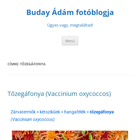
Buday Ádám fotóblogja
Ügyes vagy, megtaláltad!
Menü
CÍMKE:
TŐZEGÁFONYA
Tőzegáfonya (Vaccinium oxycoccos)
Zárvatermők > kétszikűek > hangafélék >
tőzegáfonya
(Vaccinium oxycoccos)