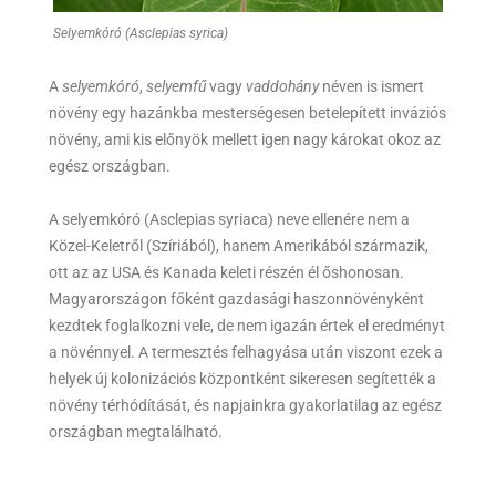
Selyemkóró (Asclepias syrica)
A
selyemkóró
,
selyemfű
vagy
vaddohány
néven is ismert
növény egy hazánkba mesterségesen betelepített inváziós
növény, ami kis előnyök mellett igen nagy károkat okoz az
egész országban.
A selyemkóró (Asclepias syriaca) neve ellenére nem a
Közel-Keletről (Szíriából), hanem Amerikából származik,
ott az az USA és Kanada keleti részén él őshonosan.
Magyarországon főként gazdasági haszonnövényként
kezdtek foglalkozni vele, de nem igazán értek el eredményt
a növénnyel. A termesztés felhagyása után viszont ezek a
helyek új kolonizációs központként sikeresen segítették a
növény térhódítását, és napjainkra gyakorlatilag az egész
országban megtalálható.