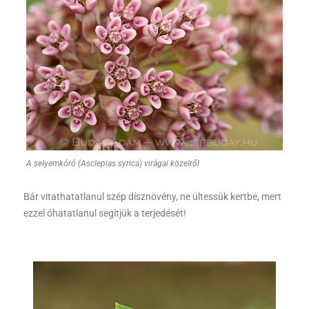
A selyemkóró (Asclepias syrica) virágai közelről
Bár vitathatatlanul szép dísznövény, ne ültessük kertbe, mert
ezzel óhatatlanul segítjük a terjedését!