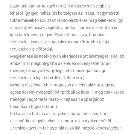
Laza talajban tarackgyökere 2-3 méteres mélységbe is
lehatol, így igen nehéz (és költséges) az irtása. Nagyméretű
tokterméseiben sok száz repítőkészülékes mag keletkezik, így
a növény nemcsak vegetatív módon, hanem a szél útján is
igen hatékonyan terjed. Elsősorban a laza, homokos
területeket kedveli, de napjainkra már kötöttebb talajú
területeken is előfordul.
Megjelenése és hatékonyan elterjedése ott lehetséges, ahol az
ember már megbolygatta az eredeti növényzetet (utak
mentén, felhagyott vagy legeltetett mezőgazdasági
területeken, telepített erdők aljában stb.)
Minden részében fehér, ragacsos tejnedv található, így az
egész növény mérgező (bár próbálták fiatal – még csak kevés
méreganyagot tartalmazó – hajtásait a spárgához
hasonlóan fogyasztani…).
Fő károsító hatása az árnyékoló hatásából ered, bár
allelopátiás vegyületeket is kimutattak a gyökérzetéből.
Jelenleg egyetlen felhasználása kiváló mézelő képességében