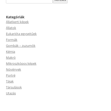
Kategóriák
Állatkerti képek
Állatok
Eukarióta egysejtűek
Formák
Gombák – zuzumók
Kémia
Makró
Mikroszkópos képek
Növények
Portré
Tájak
Társulások
Utazás