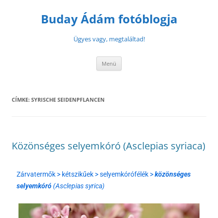
Buday Ádám fotóblogja
Ügyes vagy, megtaláltad!
Menü
CÍMKE:
SYRISCHE SEIDENPFLANCEN
Közönséges selyemkóró (Asclepias syriaca)
Zárvatermők > kétszikűek > selyemkórófélék >
közönséges
selyemkóró
(Asclepias syrica)