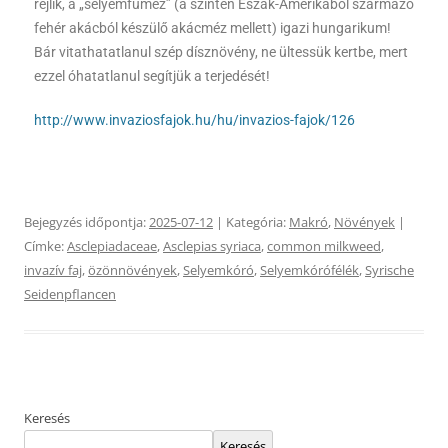
rejlik, a „selyemfűméz” (a szintén Észak-Amerikából származó
fehér akácból készülő akácméz mellett) igazi hungarikum!
Bár vitathatatlanul szép dísznövény, ne ültessük kertbe, mert
ezzel óhatatlanul segítjük a terjedését!
http://www.invaziosfajok.hu/hu/invazios-fajok/126
Bejegyzés időpontja:
2025-07-12
| Kategória:
Makró
,
Növények
|
Címke:
Asclepiadaceae
,
Asclepias syriaca
,
common milkweed
,
invazív faj
,
özönnövények
,
Selyemkóró
,
Selyemkórófélék
,
Syrische
Seidenpflancen
Keresés
Keresés