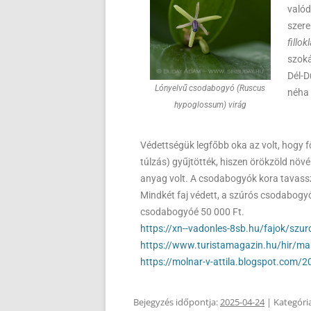
valód
szere
fillo
szoká
Dél-D
Lónyelvű csodabogyó (Ruscus
néha 
hypoglossum) virág
Védettségük legfőbb oka az volt, hogy
túlzás) gyűjtötték, hiszen örökzöld növé
anyag volt. A csodabogyók kora tavass
Mindkét faj védett, a szúrós csodabogyó
csodabogyóé 50 000 Ft.
https://xn--vadonles-8sb.hu/fajok/sz
https://www.turistamagazin.hu/hir/mar
https://molnar-v-attila.blogspot.com/
Bejegyzés időpontja:
2025-04-24
| Kategóri