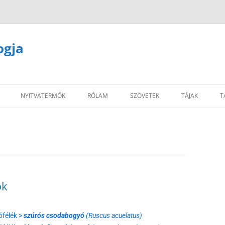
ogja
NYITVATERMŐK
RÓLAM
SZÖVETEK
TÁJAK
T
ok
ófélék >
szúrós csodabogyó
(Ruscus acuelatus)