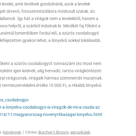
i levelei, amit levélnek gondolnánk, azok a levelek
pét átvevő, fotoszintetizálásra
módosult szárak,
ún.
kládiumok
. Így hát a virágok nem a levelekből, hanem a
sos helyről, a szárból indulnak ki. Mindkét faj főként a
unántúl lomerdőiben fordul elő, a szúrós csodabogyó
kifejezetten gyakori lehet, a lónyelvű sokkal lokálisabb.
 főként a szúrós csodabogyót tonnaszám (ez most nem
nyként igen kedvelt, alig hervadó, tartós virágkötészeti
zal virágoznak, virágaik hármas szimmetriát mutatnak.
 természetvédelmi értéke 10 000 Ft, a ritkább lónyelvű
uros_csodabogyo
-a-lonyelvu-csodabogyo-is-viragzik-de-mi-a-csuda-az
2014/11/magyarorszag-novenyritkasagai-lonyelvu.html
a:
Növények
| Címke:
Butcher's Broom
,
egyszikűek
,