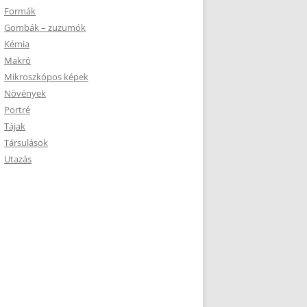
Formák
Gombák – zuzumók
Kémia
Makró
Mikroszkópos képek
Növények
Portré
Tájak
Társulások
Utazás