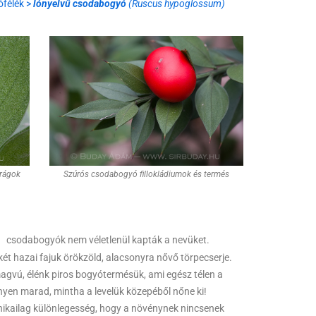
ófélék >
lónyelvű csodabogyó
(Ruscus hypoglossum)
irágok
Szúrós csodabogyó fillokládiumok és termés
csodabogyók nem véletlenül kapták a nevüket.
ét hazai fajuk örökzöld, alacsonyra nővő törpecserje.
gvú, élénk piros bogyótermésük, ami egész télen a
yen marad, mintha a levelük közepéből nőne ki!
ikailag különlegesség, hogy a növénynek nincsenek