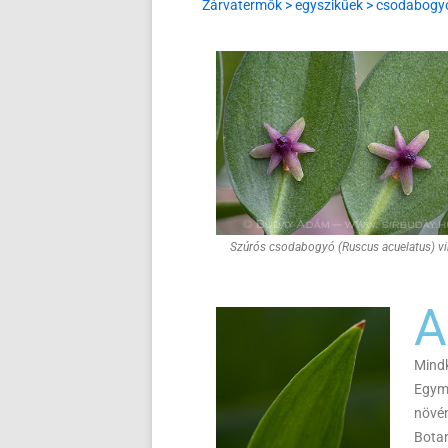
Zárvatermők > egyszikűek > csodabogy
Szúrós csodabogyó (Ruscus acuelatus) v
A
Mindk
Egyma
növén
Botan