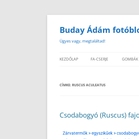
Buday Ádám fotóbl
Ügyes vagy, megtaláltad!
KEZDŐLAP
FA-CSERJE
GOMBÁK
CÍMKE:
RUSCUS ACULEATUS
Csodabogyó (Ruscus) faj
Zárvatermők > egyszikűek > csodabogy