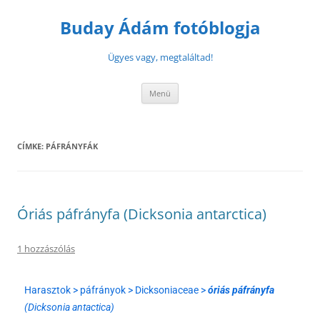
Buday Ádám fotóblogja
Ügyes vagy, megtaláltad!
Menü
CÍMKE:
PÁFRÁNYFÁK
Óriás páfrányfa (Dicksonia antarctica)
1 hozzászólás
Harasztok > páfrányok > Dicksoniaceae >
óriás páfrányfa
(Dicksonia antactica)