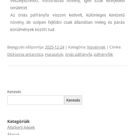
veszélyeztetett, vörös-listás növény, igen szűk elterjedési
területtel.
Az óriás páfrányfa viszont kedvelt, különleges kinézetű
növény, de szépen fejlődni csak állandóan meleg és párás
körülmények között tud.
Bejegyzés időpontja:
2025-12-24
| Kategória:
Növények
| Címke:
Dicksonia antarctica
,
Harasztok
,
óriás páfrányfa
,
páfrányfák
Keresés
Keresés
Kategóriák
Állatkerti képek
Állatok