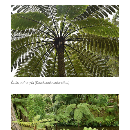
Óriás páfrányfa (Discksonia antarctica)