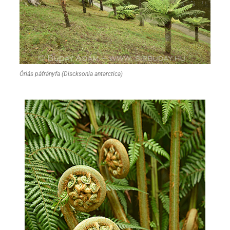
Óriás páfrányfa (Discksonia antarctica)