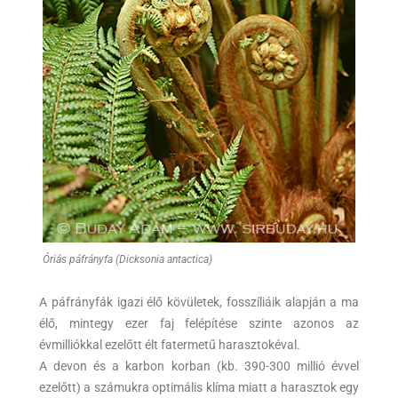
Óriás páfrányfa (Dicksonia antactica)
A páfrányfák igazi élő kövületek, fosszíliáik alapján a ma
élő, mintegy ezer faj felépítése szinte azonos az
évmilliókkal ezelőtt élt fatermetű harasztokéval.
A devon és a karbon korban (kb. 390-300 millió évvel
ezelőtt) a számukra optimális klíma miatt a harasztok egy