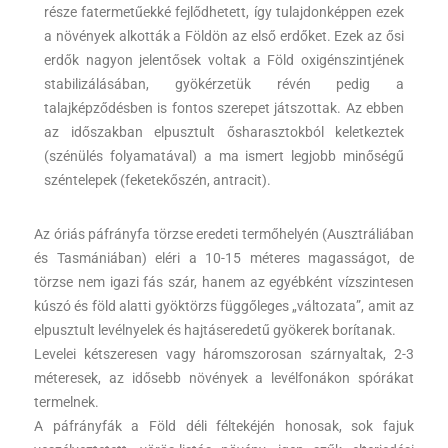
része fatermetűekké fejlődhetett, így tulajdonképpen ezek
a növények alkották a Földön az első erdőket. Ezek az ősi
erdők nagyon jelentősek voltak a Föld oxigénszintjének
stabilizálásában, gyökérzetük révén pedig a
talajképződésben is fontos szerepet játszottak. Az ebben
az időszakban elpusztult ősharasztokból keletkeztek
(szénülés folyamatával) a ma ismert legjobb minőségű
széntelepek (feketekőszén, antracit).
Az óriás páfrányfa törzse eredeti termőhelyén (Ausztráliában
és Tasmániában) eléri a 10-15 méteres magasságot, de
törzse nem igazi fás szár, hanem az egyébként vízszintesen
kúszó és föld alatti gyöktörzs függőleges „változata”, amit az
elpusztult levélnyelek és hajtáseredetű gyökerek borítanak.
Levelei kétszeresen vagy háromszorosan szárnyaltak, 2-3
méteresek, az idősebb növények a levélfonákon spórákat
termelnek.
A páfrányfák a Föld déli féltekéjén honosak, sok fajuk