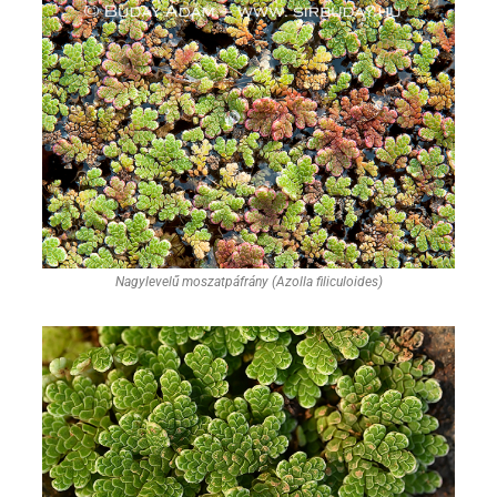
Nagylevelű moszatpáfrány (Azolla filiculoides)