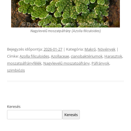
Nagylevelű moszatpáfrány (Azolla filiculoides)
Bejegyzés időpontja:
2026-01-27
| Kategória:
Makró
,
Növények
|
Címke:
Azolla filiculoides
,
Azollaceae
,
cianobaktériumok
,
Harasztok
,
moszatpáfrányfélék
,
Nagylevelű moszatpáfrány
,
Páfrányok
,
szimbiózis
Keresés
Keresés