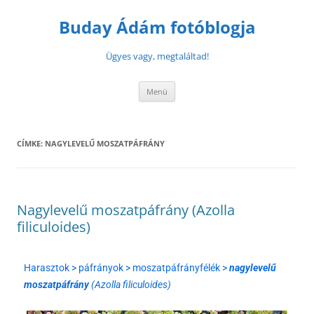
Buday Ádám fotóblogja
Ügyes vagy, megtaláltad!
Menü
CÍMKE:
NAGYLEVELŰ MOSZATPÁFRÁNY
Nagylevelű moszatpáfrány (Azolla
filiculoides)
Harasztok > páfrányok > moszatpáfrányfélék >
nagylevelű
moszatpáfrány
(Azolla filiculoides)