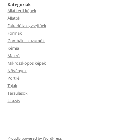
Kategóriák
Állatkerti képek
Állatok
Eukarióta egysejtűek
Formák
Gombák – zuzumók
Kémia
Makró
Mikroszkópos képek
Növények
Portré
Tájak
Társulások
Utazás
Proudly powered by WordPress