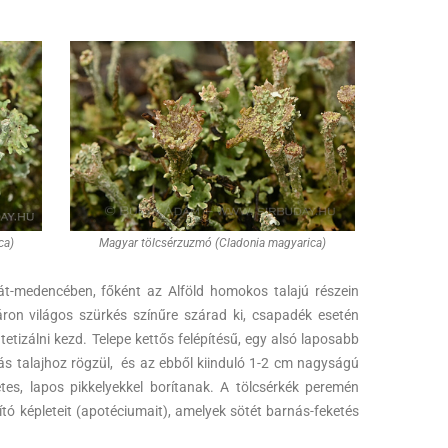
ca)
Magyar tölcsérzuzmó (Cladonia magyarica)
t-medencében, főként az Alföld homokos talajú részein
yáron világos szürkés színűre szárad ki, csapadék esetén
ntetizálni kezd. Telepe kettős felépítésű, egy alsó laposabb
ás talajhoz rögzül, és az ebből kiinduló 1-2 cm nagyságú
etes, lapos pikkelyekkel borítanak. A tölcsérkék peremén
tó képleteit (apotéciumait), amelyek sötét barnás-feketés