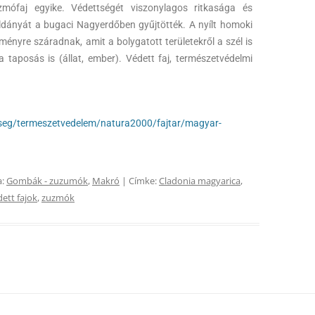
ófaj egyike. Védettségét viszonylagos ritkasága és
éldányát a bugaci Nagyerdőben gyűjtötték. A nyílt homoki
ényre száradnak, amit a bolygatott területekről a szél is
a taposás is (állat, ember). Védett faj, természetvédelmi
yseg/termeszetvedelem/natura2000/fajtar/magyar-
a:
Gombák - zuzumók
,
Makró
| Címke:
Cladonia magyarica
,
ett fajok
,
zuzmók