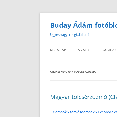
Buday Ádám fotóbl
Ügyes vagy, megtaláltad!
KEZDŐLAP
FA-CSERJE
GOMBÁK
CÍMKE:
MAGYAR TÖLCSÉRZUZMÓ
Magyar tölcsérzuzmó (Cl
Gombák > tömlősgombák > Lecanorales