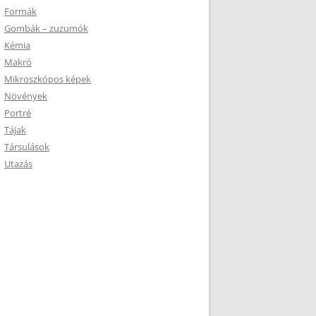
Formák
Gombák – zuzumók
Kémia
Makró
Mikroszkópos képek
Növények
Portré
Tájak
Társulások
Utazás