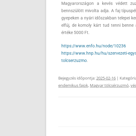
Magyarországon a kevés védett zuzm
bennszülött mivolta adja. A faj típusp
gyepeken a nyári időszakban telepei kem
elfúj, de komoly kárt tud tenni benne 
értéke 5000 Ft.
https://www.enfo.hu/node/10236
https://www.hnp.hu/hu/szervezeti-eg
tolcserzuzmo
.
Bejegyzés időpontja:
2025-02-16
| Kategóri
endemikus fajok
,
Magyar tölcsérzuzmó
,
véd