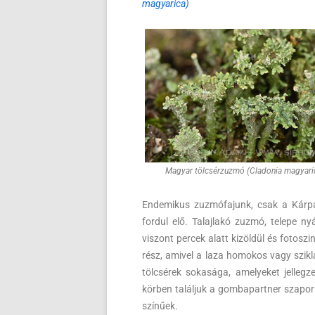
magyarica)
Magyar tölcsérzuzmó (Cladonia magyari
Endemikus zuzmófajunk, csak a Kárpá
fordul elő. Talajlakó zuzmó, telepe n
viszont percek alatt kizöldül és fotoszi
rész, amivel a laza homokos vagy szikl
tölcsérek sokasága, amelyeket jellegz
körben találjuk a gombapartner szaporí
színűek.