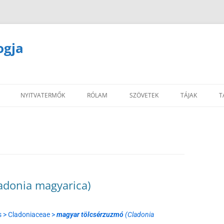
ogja
NYITVATERMŐK
RÓLAM
SZÖVETEK
TÁJAK
T
adonia magyarica)
 > Cladoniaceae >
magyar tölcsérzuzmó
(Cladonia