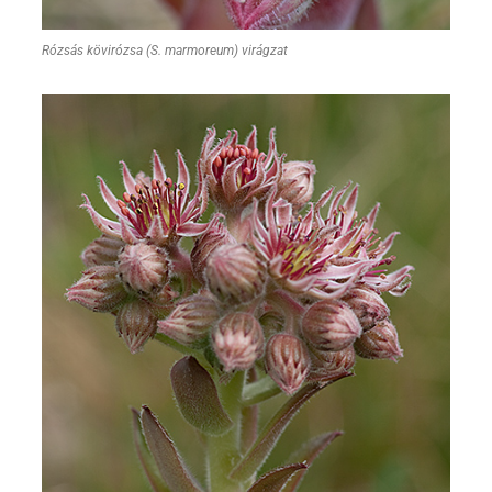
Rózsás kövirózsa (S. marmoreum) virágzat