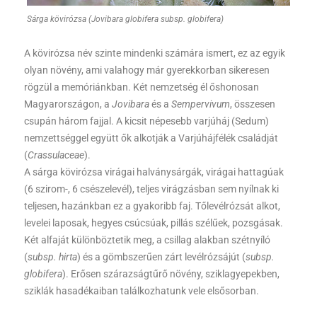
Sárga kövirózsa (Jovibara globifera subsp. globifera)
A kövirózsa név szinte mindenki számára ismert, ez az egyik
olyan növény, ami valahogy már gyerekkorban sikeresen
rögzül a memóriánkban. Két nemzetség él őshonosan
Magyarországon, a
Jovibara
és a
Sempervivum
, összesen
csupán három fajjal. A kicsit népesebb varjúháj (Sedum)
nemzettséggel együtt ők alkotják a Varjúhájfélék családját
(
Crassulaceae
).
A sárga kövirózsa virágai halványsárgák, virágai hattagúak
(6 szirom-, 6 csészelevél), teljes virágzásban sem nyílnak ki
teljesen, hazánkban ez a gyakoribb faj. Tőlevélrózsát alkot,
levelei laposak, hegyes csúcsúak, pillás szélűek, pozsgásak.
Két alfaját különböztetik meg, a csillag alakban szétnyíló
(
subsp. hirta
) és a gömbszerűen zárt levélrózsájút (
subsp.
globifera
). Erősen szárazságtűrő növény, sziklagyepekben,
sziklák hasadékaiban találkozhatunk vele elsősorban.