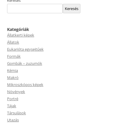
Keresés
Keresés
Kategóriák
Állatkerti képek
Állatok
Eukarióta egysejtűek
Formák
Gombák – zuzumók
Kémia
Makró
Mikroszkópos képek
Növények
Portré
Tájak
Társulások
Utazás