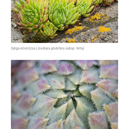
Sárga kövirózsa (Jovibara globifera subsp. hirta)