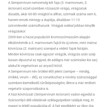
A Sempervivum nemzetség két faja (
S. marmoreum
,
S.
tectorum
) ezzel szemben rózsaszín virágú, virágzatuk
dúsabb, akár 60-80 virágból is állhat, szirmaik száma sem 6,
hanem ennek mintegy a duplája, általában 11-13
sziromlevelet számolhatunk. Virágjuk sokkal jobban kinyílik
virágzáskor.
2009-ben a hazai populációt kromoszómaszám alapján
elkülönítették a
S. marmoreum
fajtól és új néven, mint mátrai
kövirózsa (
S. matricum
) szerepel a védett fajok listáján.
Minden kövirózsa csak egyszer virágzik, virágzás után szép
lassan elpusztul az egyed, de addigra már számtalan kis sarj
alakul ki vegetatívan az anyatő körül.
A Sempervivum név örökké élőt jelent (semper – mindig,
örökké, vivum – élő), ez vonatkozhat a növény szárazsággal
szembeni kiemelkedő tűrőképességére, illetve a már említett
vegetatív szaporodására is.
A házi kövirózsát (
Sempervivum tectorum
) vadon egyedül a
Szársomlyó déli oldalának sziklagyepeiben találjuk meg, itt
magot is érlelő populációja él. A fajt egyébként az ókor óta