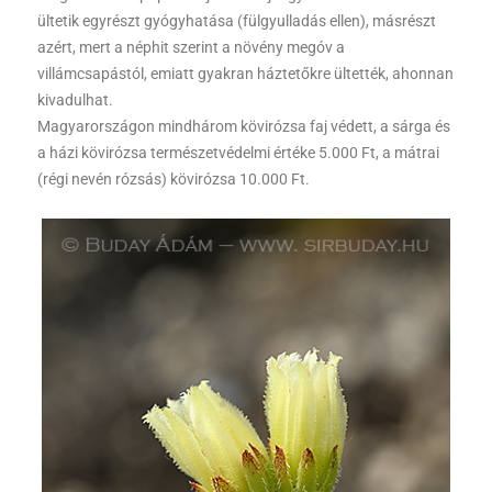
ültetik egyrészt gyógyhatása (fülgyulladás ellen), másrészt
azért, mert a néphit szerint a növény megóv a
villámcsapástól, emiatt gyakran háztetőkre ültették, ahonnan
kivadulhat.
Magyarországon mindhárom kövirózsa faj védett, a sárga és
a házi kövirózsa természetvédelmi értéke 5.000 Ft, a mátrai
(régi nevén rózsás) kövirózsa 10.000 Ft.