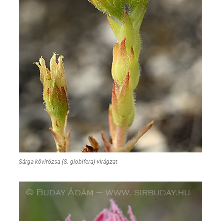
Sárga kövirózsa (S. globifera) virágzat