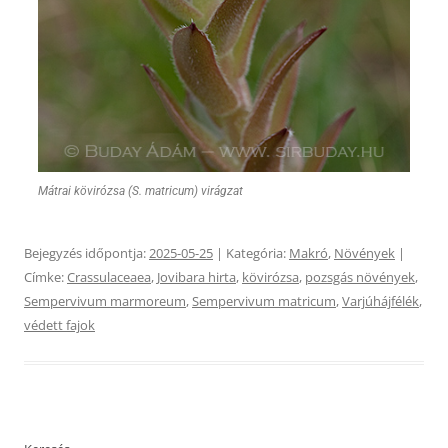
Mátrai kövirózsa (S. matricum) virágzat
Bejegyzés időpontja:
2025-05-25
| Kategória:
Makró
,
Növények
|
Címke:
Crassulaceaea
,
Jovibara hirta
,
kövirózsa
,
pozsgás növények
,
Sempervivum marmoreum
,
Sempervivum matricum
,
Varjúhájfélék
,
védett fajok