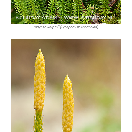
Kígyózó korpafű (Lycopodium annotinum)