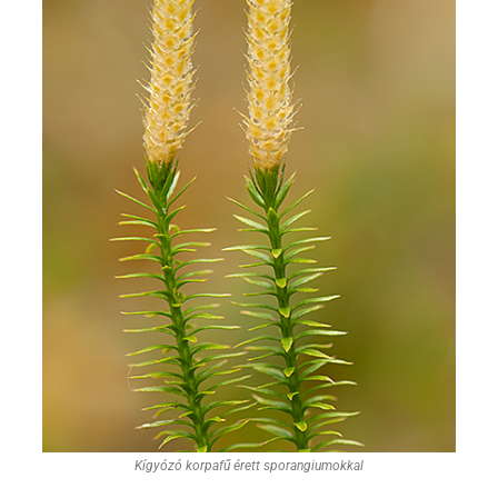
Kígyózó korpafű érett sporangiumokkal