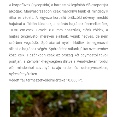
A korpafüvek (Lycopsida) a harasztok legősibb élő csoportját
alkotják. Magyarországon csak maroknyi fajuk él, mindegyik
ritka és védett. A kígyózó korpafű örökzöld növény, meddő
hajtásai a földön kúsznak, a spórás hajtások felemelkedőek,
10-30 cm-esek. Levelei 6-8 mm hosszúak, élénk zöldek, a
hajtás tengelyétől mereven elállnak, végük hegyes, de nem
szőrben végződő. Spóratartói nyél nélküliek és egyesével
állnak a hajtások végén. Spóraérése nálunk július-szeptember
közé esik. Hazánkban csak az ország két egymástól távoli
pontján, a Zempléni-hegységben illetve a Vendvidéken fordul
elő, mindenhol savanyú talajú erdei- és lucfenyvesekben,
nyíres fenyéreken.
Védett faj, természetvédelmi értéke 10.000 Ft.