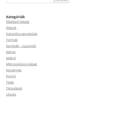
Kategóriák
Állatkerti képek
Állatok
Eukarióta egysejtűek
Formák
Gombák – zuzumók
Kémia
Makró
Mikroszkópos képek
Növények
Portré
Tájak
Társulások
Utazás