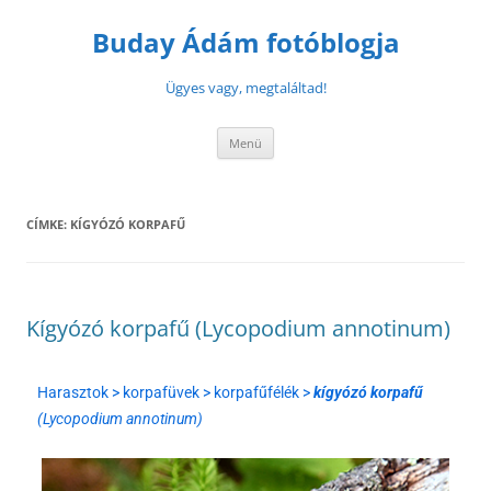
Buday Ádám fotóblogja
Ügyes vagy, megtaláltad!
Menü
CÍMKE:
KÍGYÓZÓ KORPAFŰ
Kígyózó korpafű (Lycopodium annotinum)
Harasztok > korpafüvek > korpafűfélék >
kígyózó korpafű
(Lycopodium annotinum)