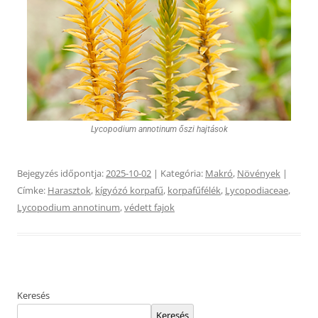
Lycopodium annotinum őszi hajtások
Bejegyzés időpontja:
2025-10-02
| Kategória:
Makró
,
Növények
|
Címke:
Harasztok
,
kígyózó korpafű
,
korpafűfélék
,
Lycopodiaceae
,
Lycopodium annotinum
,
védett fajok
Keresés
Keresés