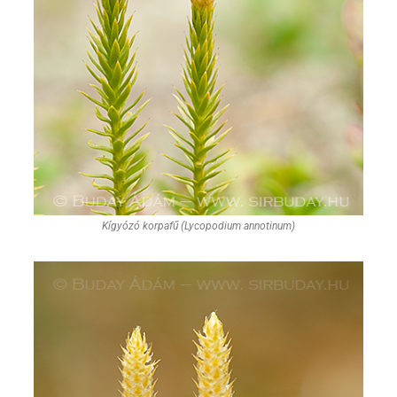
Kígyózó korpafű (Lycopodium annotinum)