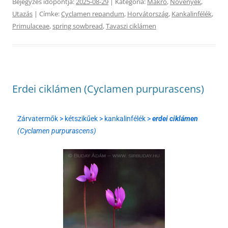
Bejegyzés időpontja:
2025-08-29
| Kategória:
Makró
,
Növények
,
Utazás
| Címke:
Cyclamen repandum
,
Horvátország
,
Kankalinfélék
,
Primulaceae
,
spring sowbread
,
Tavaszi ciklámen
Erdei ciklámen (Cyclamen purpurascens)
Zárvatermők > kétszikűek > kankalinfélék >
erdei ciklámen
(Cyclamen purpurascens)