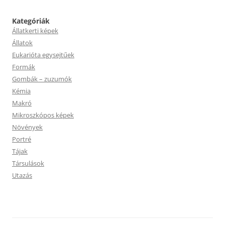
Kategóriák
Állatkerti képek
Állatok
Eukarióta egysejtűek
Formák
Gombák – zuzumók
Kémia
Makró
Mikroszkópos képek
Növények
Portré
Tájak
Társulások
Utazás