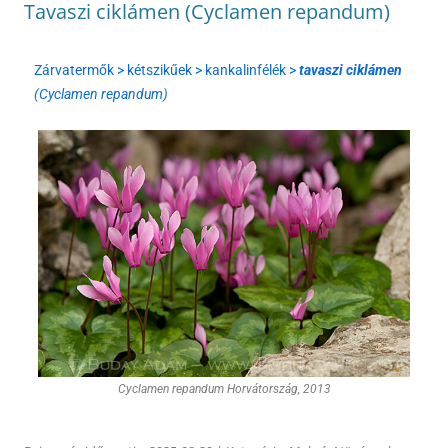
Tavaszi ciklámen (Cyclamen repandum)
Zárvatermők > kétszikűek > kankalinfélék >
tavaszi ciklámen
(Cyclamen repandum)
Cyclamen repandum Horvátország, 2013