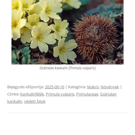
Szártalan kankalin (Primula vulgaris)
Bejegyzés időpontja:
2025-09-16
| Kategória:
Makró
,
Növények
|
Címke:
Kankalinfélék
,
Primula vulgaris
,
Primulaceae
,
Szártalan
kankalin
,
védett fajok