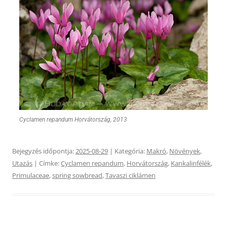
Cyclamen repandum Horvátország, 2013
Bejegyzés időpontja:
2025-08-29
| Kategória:
Makró
,
Növények
,
Utazás
| Címke:
Cyclamen repandum
,
Horvátország
,
Kankalinfélék
,
Primulaceae
,
spring sowbread
,
Tavaszi ciklámen