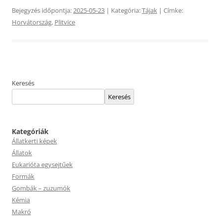
Bejegyzés időpontja:
2025-05-23
| Kategória:
Tájak
| Címke:
Horvátország
,
Plitvice
Keresés
Keresés
Kategóriák
Állatkerti képek
Állatok
Eukarióta egysejtűek
Formák
Gombák – zuzumók
Kémia
Makró