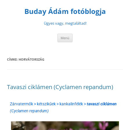
Buday Ádám fotóblogja
Ügyes vagy, megtaláltad!
Menü
CÍMKE:
HORVÁTORSZÁG
Tavaszi ciklámen (Cyclamen repandum)
Zárvatermők > kétszikűek > kankalinfélék >
tavaszi ciklámen
(Cyclamen repandum)