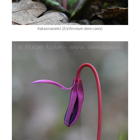
Kakasmandikó (Erythronium dens-canis)