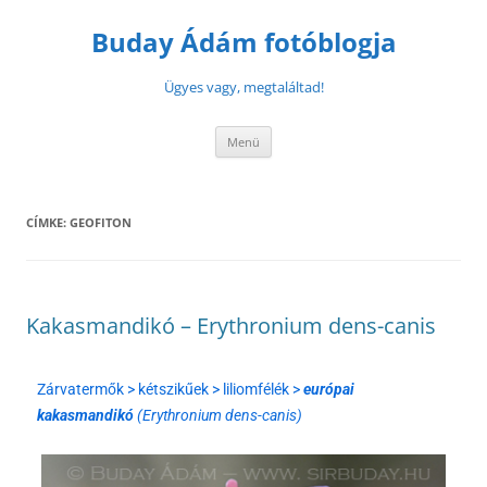
Buday Ádám fotóblogja
Ügyes vagy, megtaláltad!
Menü
CÍMKE:
GEOFITON
Kakasmandikó – Erythronium dens-canis
Zárvatermők > kétszikűek > liliomfélék >
európai
kakasmandikó
(Erythronium dens-canis)