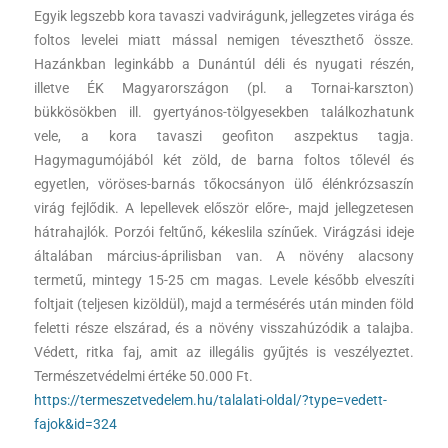
Egyik legszebb kora tavaszi vadvirágunk, jellegzetes virága és
foltos levelei miatt mással nemigen téveszthető össze.
Hazánkban leginkább a Dunántúl déli és nyugati részén,
illetve ÉK Magyarországon (pl. a Tornai-karszton)
bükkösökben ill. gyertyános-tölgyesekben találkozhatunk
vele, a kora tavaszi geofiton aszpektus tagja.
Hagymagumójából két zöld, de barna foltos tőlevél és
egyetlen, vöröses-barnás tőkocsányon ülő élénkrózsaszín
virág fejlődik. A lepellevek először előre-, majd jellegzetesen
hátrahajlók. Porzói feltűnő, kékeslila színűek. Virágzási ideje
általában március-áprilisban van. A növény alacsony
termetű, mintegy 15-25 cm magas. Levele később elveszíti
foltjait (teljesen kizöldül), majd a termésérés után minden föld
feletti része elszárad, és a növény visszahúzódik a talajba.
Védett, ritka faj, amit az illegális gyűjtés is veszélyeztet.
Természetvédelmi értéke 50.000 Ft.
https://termeszetvedelem.hu/talalati-oldal/?type=vedett-
fajok&id=324