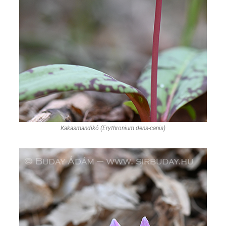
Kakasmandikó (Erythronium dens-canis)