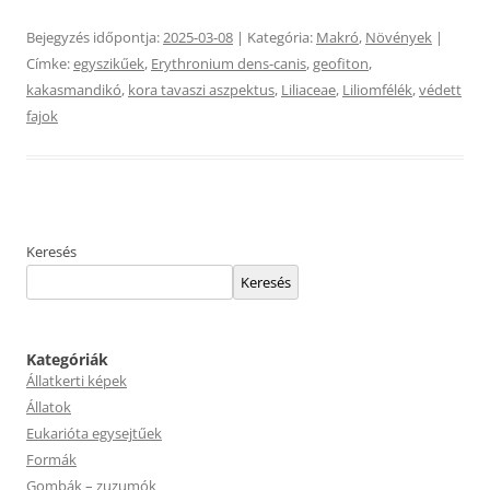
Bejegyzés időpontja:
2025-03-08
| Kategória:
Makró
,
Növények
|
Címke:
egyszikűek
,
Erythronium dens-canis
,
geofiton
,
kakasmandikó
,
kora tavaszi aszpektus
,
Liliaceae
,
Liliomfélék
,
védett
fajok
Keresés
Keresés
Kategóriák
Állatkerti képek
Állatok
Eukarióta egysejtűek
Formák
Gombák – zuzumók