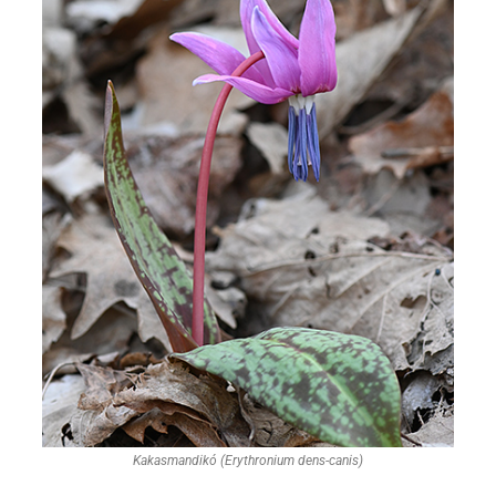
Kakasmandikó (Erythronium dens-canis)