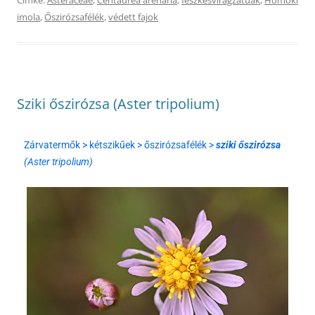
imola
,
Őszirózsafélék
,
védett fajok
Sziki őszirózsa (Aster tripolium)
Zárvatermők > kétszikűek > őszirózsafélék >
sziki őszirózsa
(Aster tripolium)