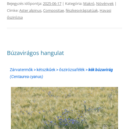
Bejegyzés időpontja:
2025-06-17
| Kategória:
Makró
,
Növények
|
Címke:
Aster alpinus
,
Compositae
,
fészkesvirágzatúak
,
Havasi
őszirózsa
Búzavirágos hangulat
Zárvatermők > kétszikűek > őszirózsafélék >
kék búzavirág
(Centaurea cyanus)