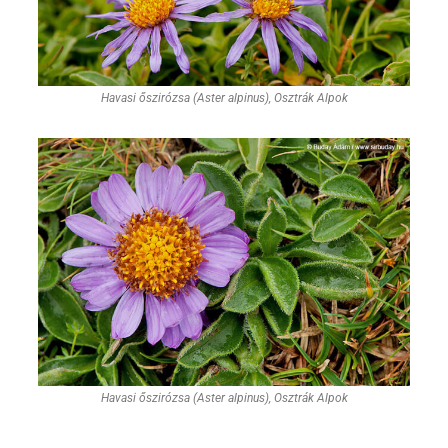
Havasi őszirózsa (Aster alpinus), Osztrák Alpok
Havasi őszirózsa (Aster alpinus), Osztrák Alpok