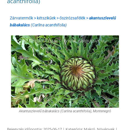
acanthifolia)
Zárvatermők > kétszikűek > őszirózsafélék >
akantuszlevelű
bábakalács
(Carlina acanthifolia)
Akantuszlevelű bábakalács (Carlina acanthifolia), Montenegró
Bejegyzés időpontja:
2025-06-17
| Kategória:
Makró
,
Növények
|