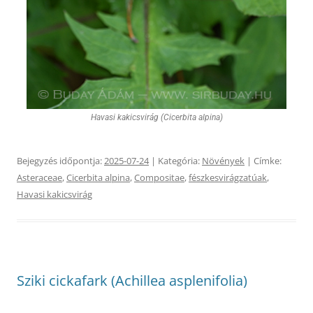
Havasi kakicsvirág (Cicerbita alpina)
Bejegyzés időpontja:
2025-07-24
| Kategória:
Növények
| Címke:
Asteraceae
,
Cicerbita alpina
,
Compositae
,
fészkesvirágzatúak
,
Havasi kakicsvirág
Sziki cickafark (Achillea asplenifolia)