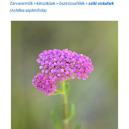
Zárvatermők > kétszikűek > őszirózsafélék >
sziki cickafark
(Achillea asplenifolia)