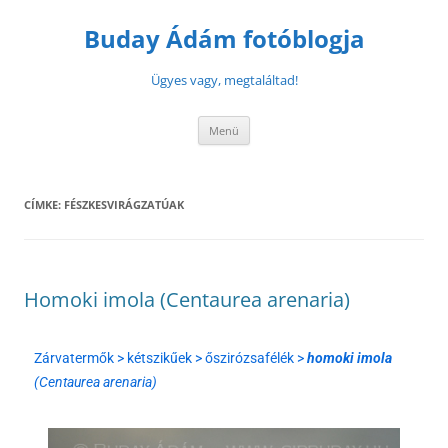
Buday Ádám fotóblogja
Ügyes vagy, megtaláltad!
Menü
CÍMKE:
FÉSZKESVIRÁGZATÚAK
Homoki imola (Centaurea arenaria)
Zárvatermők > kétszikűek > őszirózsafélék >
homoki imola
(Centaurea arenaria)