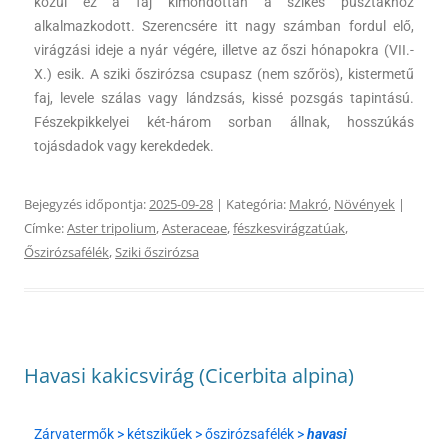
közül ez a faj kimondottan a szikes pusztákhoz
alkalmazkodott. Szerencsére itt nagy számban fordul elő,
virágzási ideje a nyár végére, illetve az őszi hónapokra (VII.-
X.) esik. A sziki őszirózsa csupasz (nem szőrös), kistermetű
faj, levele szálas vagy lándzsás, kissé pozsgás tapintású.
Fészekpikkelyei két-három sorban állnak, hosszúkás
tojásdadok vagy kerekdedek.
Bejegyzés időpontja:
2025-09-28
| Kategória:
Makró
,
Növények
|
Címke:
Aster tripolium
,
Asteraceae
,
fészkesvirágzatúak
,
Őszirózsafélék
,
Sziki őszirózsa
Havasi kakicsvirág (Cicerbita alpina)
Zárvatermők > kétszikűek > őszirózsafélék >
havasi