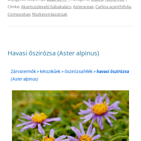
Címke:
Akantuszlevelű bábakalács
,
Asteraceae
,
Carlina acanthifolia
,
Compositae
,
fészkesvirágzatúak
Havasi őszirózsa (Aster alpinus)
Zárvatermők > kétszikűek > őszirózsafélék >
havasi őszirózsa
(Aster alpinus)