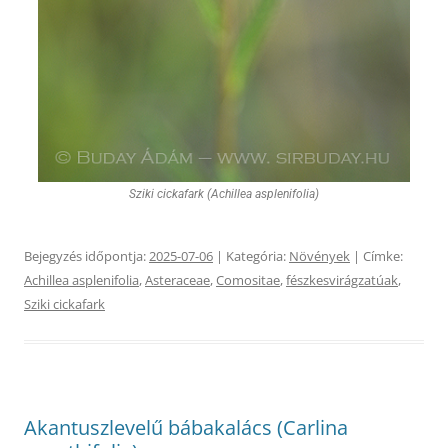
Sziki cickafark (Achillea asplenifolia)
Bejegyzés időpontja:
2025-07-06
| Kategória:
Növények
| Címke:
Achillea asplenifolia
,
Asteraceae
,
Comositae
,
fészkesvirágzatúak
,
Sziki cickafark
Akantuszlevelű bábakalács (Carlina