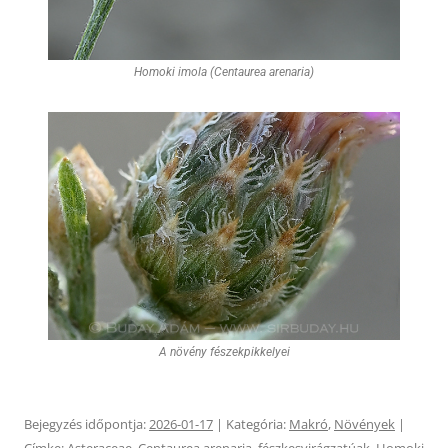
Homoki imola (Centaurea arenaria)
A növény fészekpikkelyei
Bejegyzés időpontja:
2026-01-17
| Kategória:
Makró
,
Növények
|
Címke:
Asteraceae
,
Centaurea arenaria
,
fészkesvirágzatúak
,
Homoki