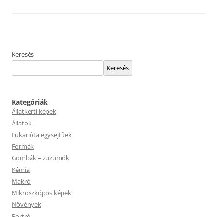
Keresés
Keresés
Kategóriák
Állatkerti képek
Állatok
Eukarióta egysejtűek
Formák
Gombák – zuzumók
Kémia
Makró
Mikroszkópos képek
Növények
Portré