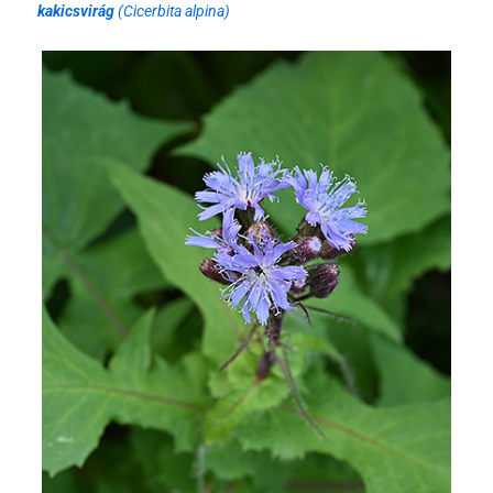
kakicsvirág
(Cicerbita alpina)