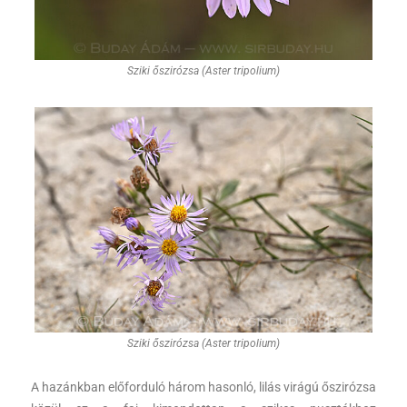
Sziki őszirózsa (Aster tripolium)
Sziki őszirózsa (Aster tripolium)
A hazánkban előforduló három hasonló, lilás virágú őszirózsa