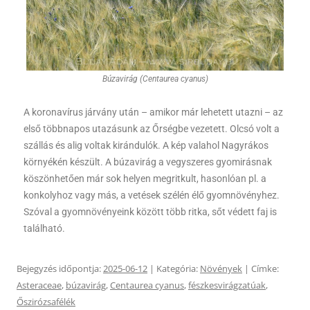
Búzavirág (Centaurea cyanus)
A koronavírus járvány után – amikor már lehetett utazni – az
első többnapos utazásunk az Őrségbe vezetett. Olcsó volt a
szállás és alig voltak kirándulók. A kép valahol Nagyrákos
környékén készült. A búzavirág a vegyszeres gyomirásnak
köszönhetően már sok helyen megritkult, hasonlóan pl. a
konkolyhoz vagy más, a vetések szélén élő gyomnövényhez.
Szóval a gyomnövényeink között több ritka, sőt védett faj is
található.
Bejegyzés időpontja:
2025-06-12
| Kategória:
Növények
| Címke:
Asteraceae
,
búzavirág
,
Centaurea cyanus
,
fészkesvirágzatúak
,
Őszirózsafélék