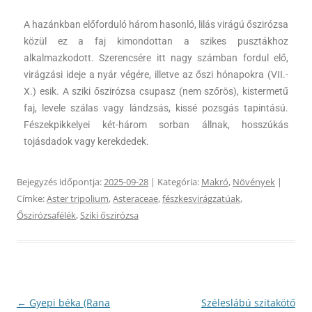
A hazánkban előforduló három hasonló, lilás virágú őszirózsa
közül ez a faj kimondottan a szikes pusztákhoz
alkalmazkodott. Szerencsére itt nagy számban fordul elő,
virágzási ideje a nyár végére, illetve az őszi hónapokra (VII.-
X.) esik. A sziki őszirózsa csupasz (nem szőrös), kistermetű
faj, levele szálas vagy lándzsás, kissé pozsgás tapintású.
Fészekpikkelyei két-három sorban állnak, hosszúkás
tojásdadok vagy kerekdedek.
Bejegyzés időpontja:
2025-09-28
| Kategória:
Makró
,
Növények
|
Címke:
Aster tripolium
,
Asteraceae
,
fészkesvirágzatúak
,
Őszirózsafélék
,
Sziki őszirózsa
Bejegyzés
←
Gyepi béka (Rana
Széleslábú szitakötő