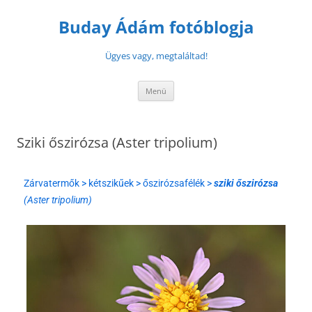
Buday Ádám fotóblogja
Ügyes vagy, megtaláltad!
Menü
Sziki őszirózsa (Aster tripolium)
Zárvatermők > kétszikűek > őszirózsafélék >
sziki őszirózsa
(Aster tripolium)