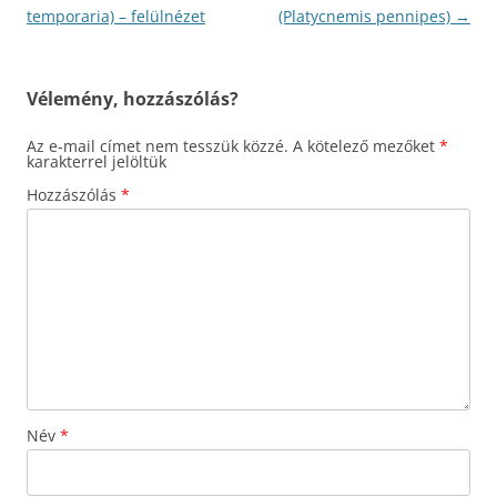
navigáció
temporaria) – felülnézet
(Platycnemis pennipes)
→
Vélemény, hozzászólás?
Az e-mail címet nem tesszük közzé.
A kötelező mezőket
*
karakterrel jelöltük
Hozzászólás
*
Név
*