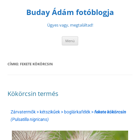
Buday Ádám fotóblogja
Ügyes vagy, megtaláltad!
Menü
CÍMKE:
FEKETE KÖKÖRCSIN
Kökörcsin termés
Zárvatermők > kétszikűek > boglárkafélék >
fekete kökörcsin
(Pulsatilla nigricans)