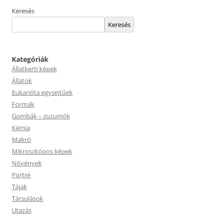
Keresés
Keresés
Kategóriák
Állatkerti képek
Állatok
Eukarióta egysejtűek
Formák
Gombák – zuzumók
Kémia
Makró
Mikroszkópos képek
Növények
Portré
Tájak
Társulások
Utazás