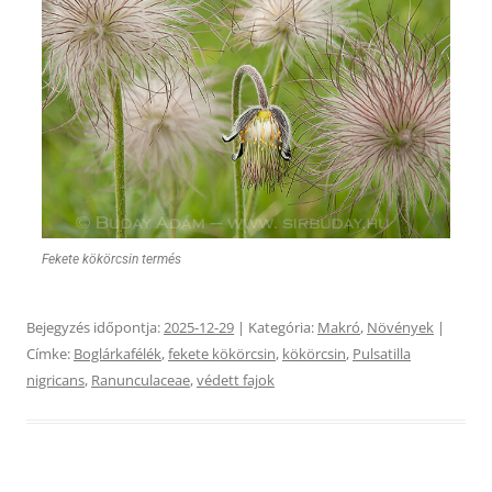
Fekete kökörcsin termés
Bejegyzés időpontja:
2025-12-29
| Kategória:
Makró
,
Növények
|
Címke:
Boglárkafélék
,
fekete kökörcsin
,
kökörcsin
,
Pulsatilla
nigricans
,
Ranunculaceae
,
védett fajok