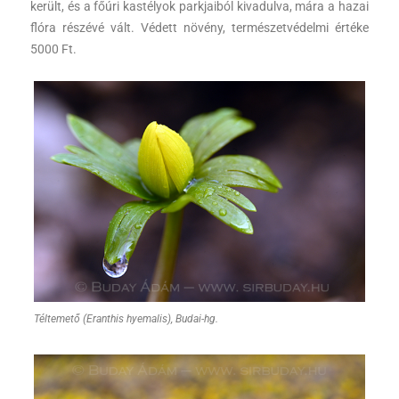
került, és a főúri kastélyok parkjaiból kivadulva, mára a hazai
flóra részévé vált. Védett növény, természetvédelmi értéke
5000 Ft.
Téltemető (Eranthis hyemalis), Budai-hg.