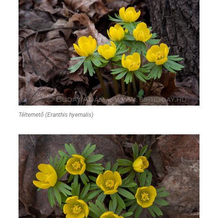
Téltemető (Eranthis hyemalis)