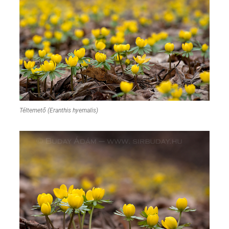
Téltemető (Eranthis hyemalis)