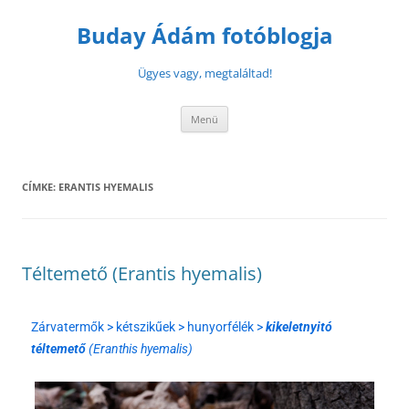
Buday Ádám fotóblogja
Ügyes vagy, megtaláltad!
Menü
CÍMKE:
ERANTIS HYEMALIS
Téltemető (Erantis hyemalis)
Zárvatermők > kétszikűek > hunyorfélék >
kikeletnyitó
téltemető
(Eranthis hyemalis)