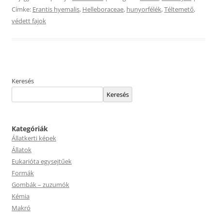
Címke:
Erantis hyemalis
,
Helleboraceae
,
hunyorfélék
,
Téltemető
,
védett fajok
Keresés
Keresés
Kategóriák
Állatkerti képek
Állatok
Eukarióta egysejtűek
Formák
Gombák – zuzumók
Kémia
Makró