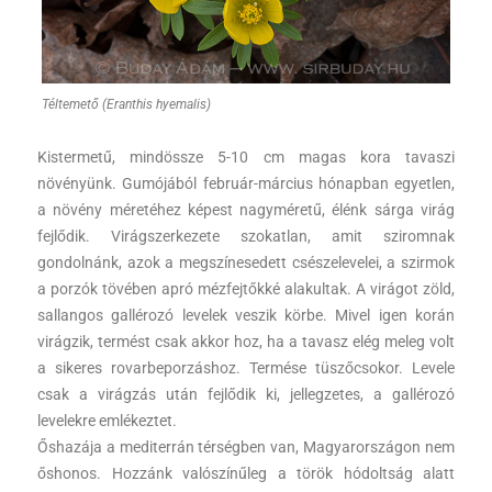
Téltemető (Eranthis hyemalis)
Kistermetű, mindössze 5-10 cm magas kora tavaszi
növényünk. Gumójából február-március hónapban egyetlen,
a növény méretéhez képest nagyméretű, élénk sárga virág
fejlődik. Virágszerkezete szokatlan, amit sziromnak
gondolnánk, azok a megszínesedett csészelevelei, a szirmok
a porzók tövében apró mézfejtőkké alakultak. A virágot zöld,
sallangos gallérozó levelek veszik körbe. Mivel igen korán
virágzik, termést csak akkor hoz, ha a tavasz elég meleg volt
a sikeres rovarbeporzáshoz. Termése tüszőcsokor. Levele
csak a virágzás után fejlődik ki, jellegzetes, a gallérozó
levelekre emlékeztet.
Őshazája a mediterrán térségben van, Magyarországon nem
őshonos. Hozzánk valószínűleg a török hódoltság alatt