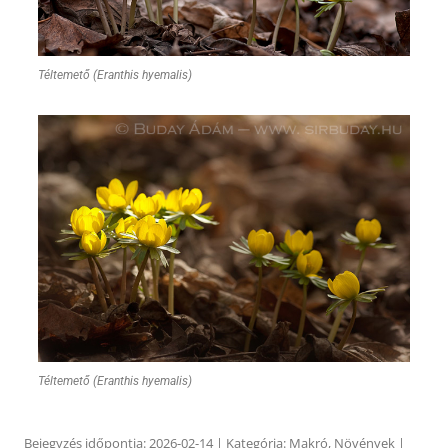
Téltemető (Eranthis hyemalis)
Téltemető (Eranthis hyemalis)
Bejegyzés időpontja:
2026-02-14
| Kategória:
Makró
,
Növények
|