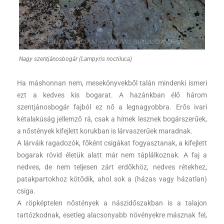
Nagy szentjánosbogár (Lampyris noctiluca)
Ha máshonnan nem, mesekönyvekből talán mindenki ismeri
ezt a kedves kis bogarat. A hazánkban élő három
szentjánosbogár fajból ez nő a legnagyobbra. Erős ivari
kétalakúság jellemző rá, csak a hímek lesznek bogárszerűek,
a nőstények kifejlett korukban is lárvaszerűek maradnak.
A lárváik ragadozók, főként csigákat fogyasztanak, a kifejlett
bogarak rövid életük alatt már nem táplálkoznak. A faj a
nedves, de nem teljesen zárt erdőkhöz, nedves rétekhez,
patakpartokhoz kötődik, ahol sok a (házas vagy házatlan)
csiga.
A röpképtelen nőstények a nászidőszakban is a talajon
tartózkodnak, esetleg alacsonyabb növényekre másznak fel,