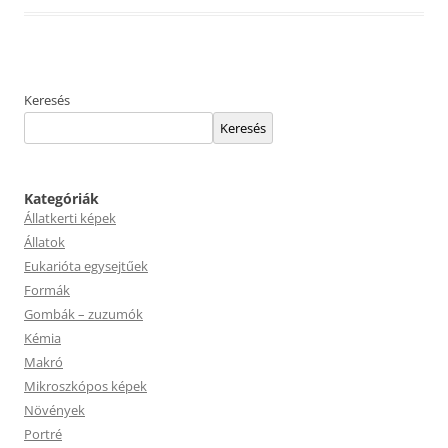
Keresés
Keresés
Kategóriák
Állatkerti képek
Állatok
Eukarióta egysejtűek
Formák
Gombák – zuzumók
Kémia
Makró
Mikroszkópos képek
Növények
Portré