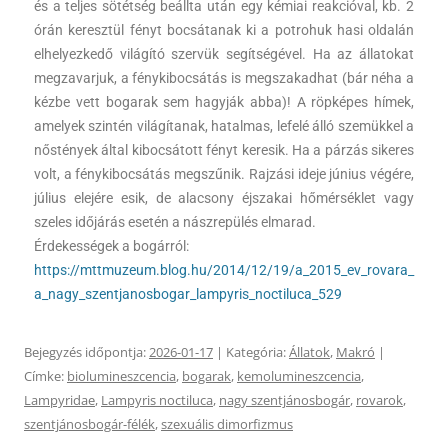
és a teljes sötétség beállta után egy kémiai reakcióval, kb. 2
órán keresztül fényt bocsátanak ki a potrohuk hasi oldalán
elhelyezkedő világító szervük segítségével. Ha az állatokat
megzavarjuk, a fénykibocsátás is megszakadhat (bár néha a
kézbe vett bogarak sem hagyják abba)! A röpképes hímek,
amelyek szintén világítanak, hatalmas, lefelé álló szemükkel a
nőstények által kibocsátott fényt keresik. Ha a párzás sikeres
volt, a fénykibocsátás megszűnik. Rajzási ideje június végére,
július elejére esik, de alacsony éjszakai hőmérséklet vagy
szeles időjárás esetén a nászrepülés elmarad.
Érdekességek a bogárról:
https://mttmuzeum.blog.hu/2014/12/19/a_2015_ev_rovara_
a_nagy_szentjanosbogar_lampyris_noctiluca_529
Bejegyzés időpontja:
2026-01-17
| Kategória:
Állatok
,
Makró
|
Címke:
biolumineszcencia
,
bogarak
,
kemolumineszcencia
,
Lampyridae
,
Lampyris noctiluca
,
nagy szentjánosbogár
,
rovarok
,
szentjánosbogár-félék
,
szexuális dimorfizmus