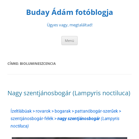
Buday Ádám fotóblogja
Ügyes vagy, megtaláltad!
Menü
CÍMKE:
BIOLUMINESZCENCIA
Nagy szentjánosbogár (Lampyris noctiluca)
Ízeltlábúak > rovarok > bogarak > pattanóbogár-szerűek >
szentjánosbogár-félék >
nagy szentjánosbogár
(Lampyris
noctiluca)