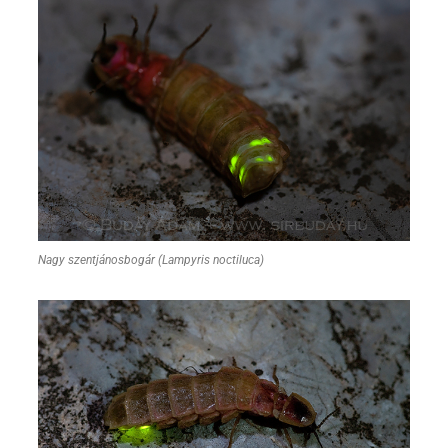
Nagy szentjánosbogár (Lampyris noctiluca)