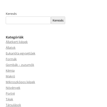
Keresés
Keresés
Kategóriák
Állatkerti képek
Állatok
Eukarióta egysejtűek
Formák
Gombák – zuzumók
Kémia
Makró
Mikroszkópos képek
Növények
Portré
Tájak
Társulások