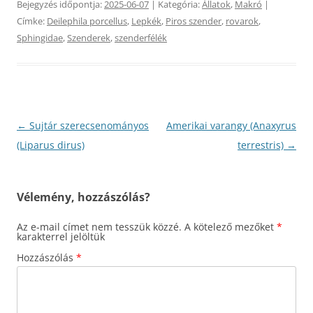
Bejegyzés időpontja:
2025-06-07
| Kategória:
Állatok
,
Makró
|
Címke:
Deilephila porcellus
,
Lepkék
,
Piros szender
,
rovarok
,
Sphingidae
,
Szenderek
,
szenderfélék
Bejegyzés
←
Sujtár szerecsenományos
Amerikai varangy (Anaxyrus
navigáció
(Liparus dirus)
terrestris)
→
Vélemény, hozzászólás?
Az e-mail címet nem tesszük közzé.
A kötelező mezőket
*
karakterrel jelöltük
Hozzászólás
*