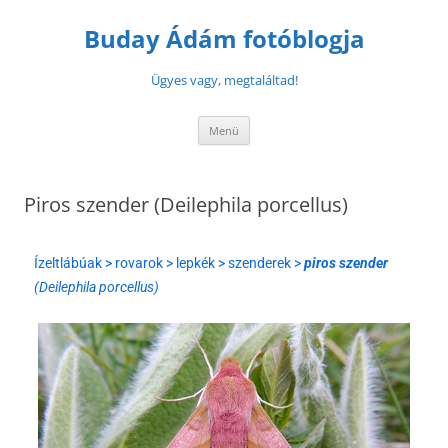
Buday Ádám fotóblogja
Ügyes vagy, megtaláltad!
Menü
Piros szender (Deilephila porcellus)
Ízeltlábúak > rovarok > lepkék > szenderek >
piros szender
(Deilephila porcellus)