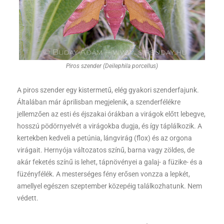
Piros szender (Deilephila porcellus)
A piros szender egy kistermetű, elég gyakori szenderfajunk.
Általában már áprilisban megjelenik, a szenderfélékre
jellemzően az esti és éjszakai órákban a virágok előtt lebegve,
hosszú pödörnyelvét a virágokba dugja, és így táplálkozik. A
kertekben kedveli a petúnia, lángvirág (flox) és az orgona
virágait. Hernyója változatos színű, barna vagy zöldes, de
akár feketés színű is lehet, tápnövényei a galaj- a füzike- és a
füzényfélék. A mesterséges fény erősen vonzza a lepkét,
amellyel egészen szeptember közepéig találkozhatunk. Nem
védett.