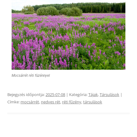
Mocsárrét réti füzénnyel
Bejegyzés időpontja:
2025-07-08
| Kategória:
Tájak
,
Társulások
|
Címke:
mocsárrét
,
nedves rét
,
réti fűzény
,
társulások