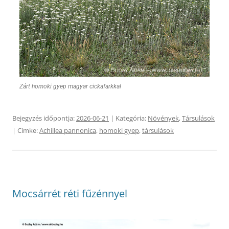
Zárt homoki gyep magyar cickafarkkal
Bejegyzés időpontja:
2026-06-21
| Kategória:
Növények
,
Társulások
| Címke:
Achillea pannonica
,
homoki gyep
,
társulások
Mocsárrét réti fűzénnyel