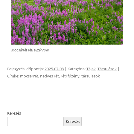
Mocsárrét réti füzénnyel
Bejegyzés időpontja:
2025-07-08
| Kategória:
Tájak
,
Társulások
|
Címke:
mocsárrét
,
nedves rét
,
réti fűzény
,
társulások
Keresés
Keresés