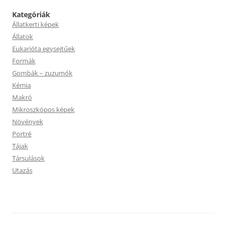
Kategóriák
Állatkerti képek
Állatok
Eukarióta egysejtűek
Formák
Gombák – zuzumók
Kémia
Makró
Mikroszkópos képek
Növények
Portré
Tájak
Társulások
Utazás