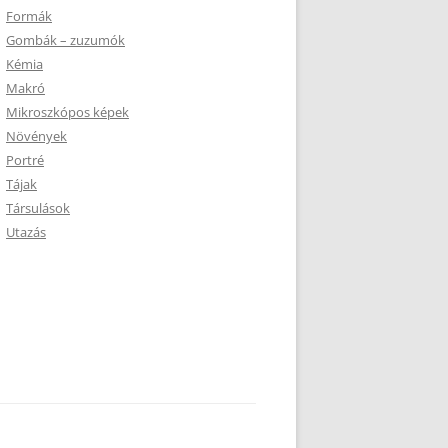
Formák
Gombák – zuzumók
Kémia
Makró
Mikroszkópos képek
Növények
Portré
Tájak
Társulások
Utazás