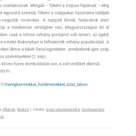
 csatlakoznak. Mérgük – főként a trópusi fajoknak – elég
-4 egyszerű szemük, főként a csápjaikat használva találják
-nagyobb rovarokat. A nappalt kövek, fadarabok alatt
pontja a mediterrán térségben van, Magyarországon éri el
bben csak a Vértes néhány pontjáról volt ismert, az újabb
ve a Kelet-Bakonyban is felfedezték néhány populációját. A
et illetve a kikelt fiatal egyedeket. amelyeknek igen szép
os szelvényekkel (2. kép).
 köves-füves domboldalak van, a zárt erdőket elkerüli.
000 Ft.
07/meregkarmokkal_hatlemezekkel_szaz_labon
a:
Állatok
,
Makró
| Címke:
öves szkolopendra
,
Scolopendra
jok