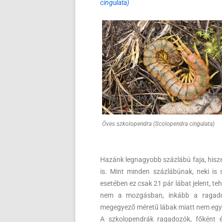
cingulata)
Öves szkolopendra (Scolopendra cingulata)
Hazánk legnagyobb százlábú faja, hiszen
is. Mint minden százlábúnak, neki is
esetében ez csak 21 pár lábat jelent, te
nem a mozgásban, inkább a ragado
megegyező méretű lábak miatt nem egyért
A szkolopendrák ragadozók, főként éjj