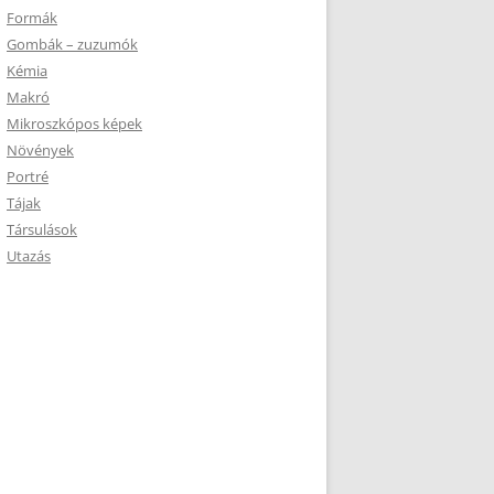
Formák
Gombák – zuzumók
Kémia
Makró
Mikroszkópos képek
Növények
Portré
Tájak
Társulások
Utazás