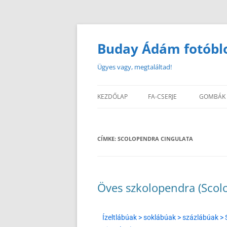
Buday Ádám fotóbl
Ügyes vagy, megtaláltad!
KEZDŐLAP
FA-CSERJE
GOMBÁK
CÍMKE:
SCOLOPENDRA CINGULATA
Öves szkolopendra (Scol
Ízeltlábúak > soklábúak > százlábúak >