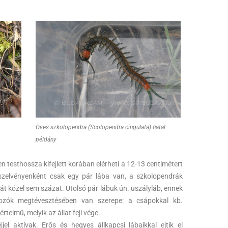
Öves szkolopendra (Scolopendra cingulata) fiatal
példány
 testhossza kifejlett korában elérheti a 12-13 centimétert
 szelvényenként csak egy pár lába van, a szkolopendrák
hát közel sem százat. Utolsó pár lábuk ún. uszályláb, ennek
zók megtévesztésében van szerepe: a csápokkal kb.
elmű, melyik az állat feji vége.
el aktívak. Erős és hegyes állkapcsi lábaikkal ejtik el