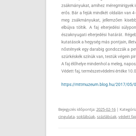
zsákmányukat, amihez méregmirigyek is
erős. Bár a fejük mindkét oldalán van 4
meg zsákmányukat, jellemzően kisebb
elbújva töltik. A faj elterjedési súly
északnyugati elterjedési határát. Rége
kutatások a hegység más pontjain, illet
nőstények egy darabig gondozzák a peték
szürkéskék színük van, testük végein pir
A faj élőhelye mindenhol a meleg, napos,
Védett faj, természetvédelmi értéke 10.
https://mttmuzeum.blog.hu/2017/05/
Bejegyzés időpontja:
2025-02-16
| Kategóri
cingulata
,
soklábúak
,
százlábúak
,
védett fa