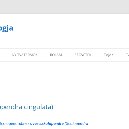
ogja
NYITVATERMŐK
RÓLAM
SZÖVETEK
TÁJAK
T
opendra cingulata)
 Scolopendridae >
öves szkolopendra
(Scolopendra