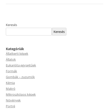
Keresés
Keresés
Kategóriák
Állatkerti képek
Állatok
Eukarióta egysejtűek
Formák
Gombák – zuzumók
Kémia
Makró
Mikroszkópos képek
Növények
Portré