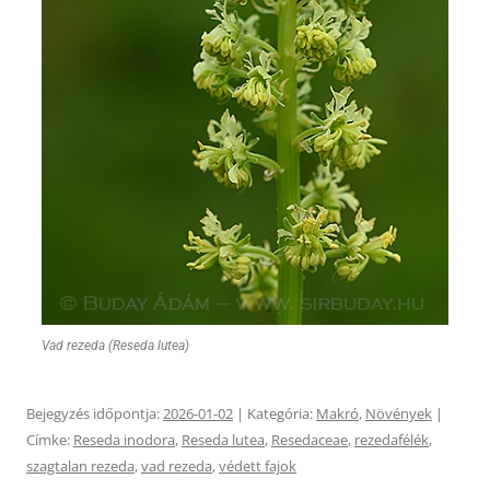
Vad rezeda (Reseda lutea)
Bejegyzés időpontja:
2026-01-02
| Kategória:
Makró
,
Növények
|
Címke:
Reseda inodora
,
Reseda lutea
,
Resedaceae
,
rezedafélék
,
szagtalan rezeda
,
vad rezeda
,
védett fajok