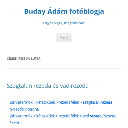
Buday Ádám fotóblogja
Ügyes vagy, megtaláltad!
Menü
CÍMKE:
RESEDA LUTEA
Szagtalan rezeda és vad rezeda
Zárvatermők > kétszikűek > rezedafélék >
szagtalan rezeda
(Reseda inodora)
Zárvatermők > kétszikűek > rezedafélék >
vad rezeda
(Reseda
lutea)