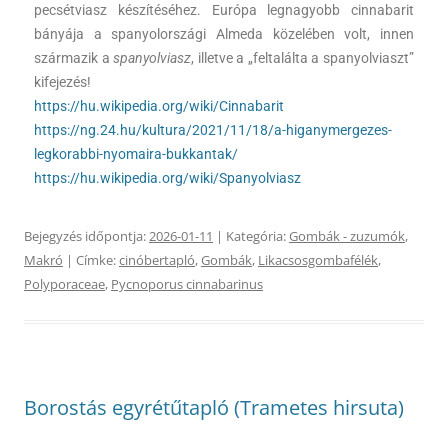
pecsétviasz készítéséhez. Európa legnagyobb cinnabarit
bányája a spanyolországi Almeda közelében volt, innen
származik a
spanyolviasz
, illetve a „feltalálta a spanyolviaszt”
kifejezés!
https://hu.wikipedia.org/wiki/Cinnabarit
https://ng.24.hu/kultura/2021/11/18/a-higanymergezes-
legkorabbi-nyomaira-bukkantak/
https://hu.wikipedia.org/wiki/Spanyolviasz
Bejegyzés időpontja:
2026-01-11
| Kategória:
Gombák - zuzumók
,
Makró
| Címke:
cinóbertapló
,
Gombák
,
Likacsosgombafélék
,
Polyporaceae
,
Pycnoporus cinnabarinus
Borostás egyrétűtapló (Trametes hirsuta)