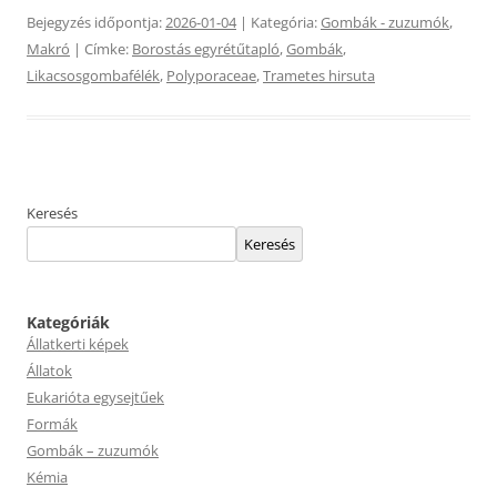
Bejegyzés időpontja:
2026-01-04
| Kategória:
Gombák - zuzumók
,
Makró
| Címke:
Borostás egyrétűtapló
,
Gombák
,
Likacsosgombafélék
,
Polyporaceae
,
Trametes hirsuta
Keresés
Keresés
Kategóriák
Állatkerti képek
Állatok
Eukarióta egysejtűek
Formák
Gombák – zuzumók
Kémia