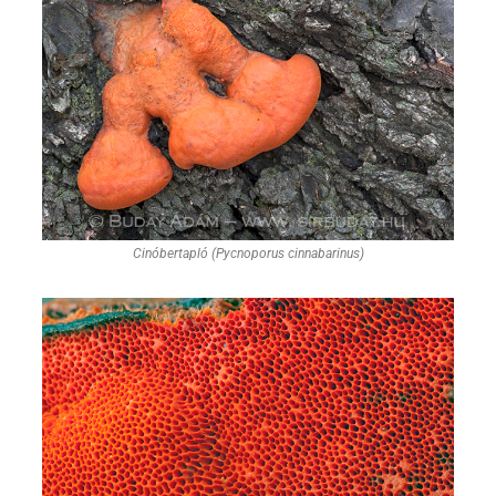
Cinóbertapló (Pycnoporus cinnabarinus)