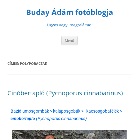
Buday Ádám fotóblogja
Ügyes vagy, megtaláltad!
Menü
CÍMKE:
POLYPORACEAE
Cinóbertapló (Pycnoporus cinnabarinus)
Bazídiumosgombák > kalaposgobák > likacsosgobafélék >
cinóbertapló
(Pycnoporus cinnabarinus)