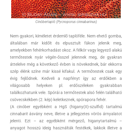
Cinóbertapló (Pycnoporus cinnabarinus)
Nem gyakori, kíméletet érdemlő taplóféle. Nem ehető gomba,
általában már kidőlt és elpusztult fákon jelenik meg,
amelyekben fehérkorhadást okoz. A félkör vagy legyező alakú
termőtestek nyár végén-ősszel jelennek meg, de gyakran
áttelelve még a következő évben is növekednek, bár ekkorra
szép élénk színe már kissé kifakul. A termőtestek csak egy
évig fejlődnek. Kedveli a napfényt így az erdőkben a
világosabb helyeken pl. erdőszéleken gyakrabban
találkozhatunk vele. Spórái a termőtestek alsó felén található
csövecskékben (2. kép) keletkeznek, spórapora fehér.
(A cinóber egyébként a HgS (higany(II)-szulfid) tartalmú
cinnabarit
ásvány neve, illetve a jellegzetes vörös árnyalatot
jelenti. Ezt – az egyébként mérgező, higanytartalmú –
anyagot hosszú ideig használták festékek, lakkok illetve a