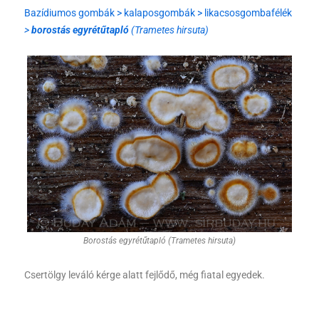
Bazídiumos gombák > kalaposgombák > likacsosgombafélék
>
borostás egyrétűtapló
(Trametes hirsuta)
Borostás egyrétűtapló (Trametes hirsuta)
Csertölgy leváló kérge alatt fejlődő, még fiatal egyedek.