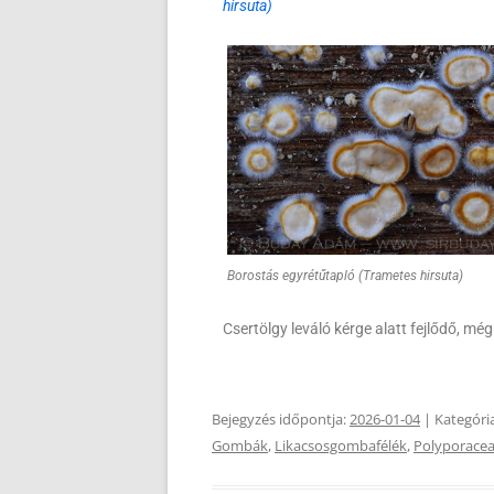
hirsuta)
Borostás egyrétűtapló (Trametes hirsuta)
Csertölgy leváló kérge alatt fejlődő, még
Bejegyzés időpontja:
2026-01-04
| Kategóri
Gombák
,
Likacsosgombafélék
,
Polyporace