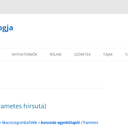
ogja
NYITVATERMŐK
RÓLAM
SZÖVETEK
TÁJAK
T
rametes hirsuta)
 likacsosgombafélék
>
borostás egyrétűtapló
(Trametes