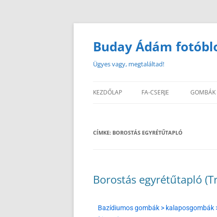
Buday Ádám fotóbl
Ügyes vagy, megtaláltad!
KEZDŐLAP
FA-CSERJE
GOMBÁK
CÍMKE:
BOROSTÁS EGYRÉTŰTAPLÓ
Borostás egyrétűtapló (T
Bazídiumos gombák > kalaposgombák >