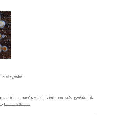
 fiatal egyedek.
a:
Gombák - zuzumók
,
Makró
| Címke:
Borostás egyrétűtapló
,
ae
,
Trametes hirsuta