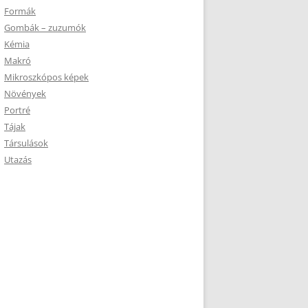
Formák
Gombák – zuzumók
Kémia
Makró
Mikroszkópos képek
Növények
Portré
Tájak
Társulások
Utazás