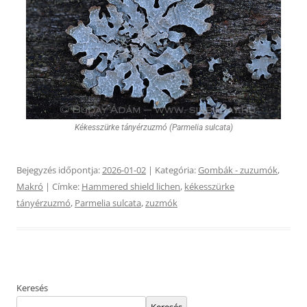
Kékesszürke tányérzuzmó (Parmelia sulcata)
Bejegyzés időpontja:
2026-01-02
| Kategória:
Gombák - zuzumók
,
Makró
| Címke:
Hammered shield lichen
,
kékesszürke
tányérzuzmó
,
Parmelia sulcata
,
zuzmók
Keresés