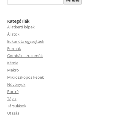
Keresés
Kategóriák
Állatkerti képek
Állatok
Eukarióta egysejtűek
Formák
Gombák – zuzumók
Kémia
Makró
Mikroszkópos képek
Növények
Portré
Tájak
Társulások
Utazás