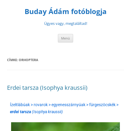
Buday Ádám fotóblogja
Ügyes vagy, megtaláltad!
Menü
CÍMKE:
ORHOPTERA
Erdei tarsza (Isophya kraussii)
Ízeltlábúak > rovarok > egyenesszárnyúak > fürgeszöcskék >
erdei tarsza
(Isophya kraussii)