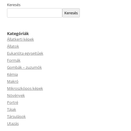
Keresés
Keresés
Kategóriák
Állatkerti képek
Állatok
Eukarióta egysejtűek
Formák
Gombák – zuzumók
Kémia
Makró
Mikroszkópos képek
Növények
Portré
Tájak
Társulások
Utazás