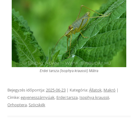
Erdei tarsza (Isophya kraussii) Mátra
Bejegyzés időpontja:
2025-06-23
| Kategória:
Állatok
,
Makró
|
Címke:
egyenesszárnyúak
,
Erdei tarsza
,
Isophya kraussii
,
Orhoptera
,
Szöcskék