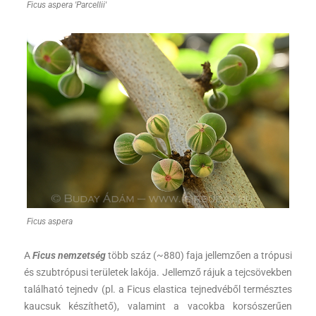
Ficus aspera 'Parcellii'
Ficus aspera
A
Ficus nemzetség
több száz (~880) faja jellemzően a trópusi
és szubtrópusi területek lakója. Jellemző rájuk a tejcsövekben
található tejnedv (pl. a Ficus elastica tejnedvéből természtes
kaucsuk készíthető), valamint a vacokba korsószerűen