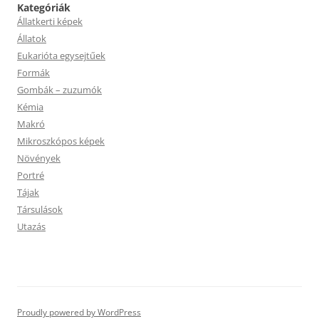
Kategóriák
Állatkerti képek
Állatok
Eukarióta egysejtűek
Formák
Gombák – zuzumók
Kémia
Makró
Mikroszkópos képek
Növények
Portré
Tájak
Társulások
Utazás
Proudly powered by WordPress