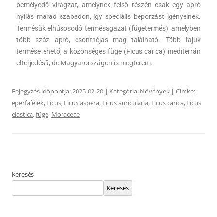
bemélyedő virágzat, amelynek felső részén csak egy apró
nyílás marad szabadon, így speciális beporzást igényelnek.
Termésük elhúsosodó terméságazat (fügetermés), amelyben
több száz apró, csonthéjas mag található. Több fajuk
termése ehető, a közönséges füge (Ficus carica) mediterrán
elterjedésű, de Magyarországon is megterem.
Bejegyzés időpontja:
2025-02-20
| Kategória:
Növények
| Címke:
eperfafélék
,
Ficus
,
Ficus aspera
,
Ficus auricularia
,
Ficus carica
,
Ficus
elastica
,
füge
,
Moraceae
Keresés
Keresés