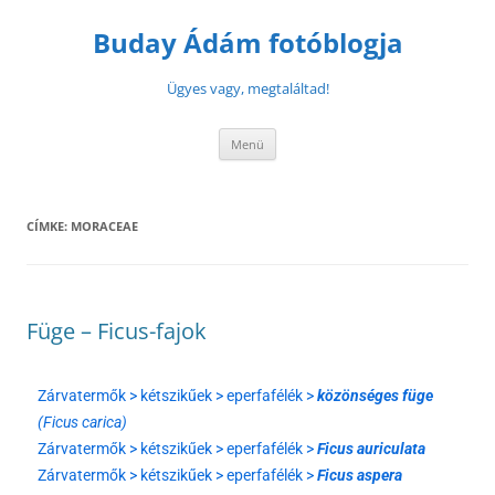
Buday Ádám fotóblogja
Ügyes vagy, megtaláltad!
Menü
CÍMKE:
MORACEAE
Füge – Ficus-fajok
Zárvatermők > kétszikűek > eperfafélék >
közönséges füge
(Ficus carica)
Zárvatermők > kétszikűek > eperfafélék >
Ficus auriculata
Zárvatermők > kétszikűek > eperfafélék >
Ficus aspera