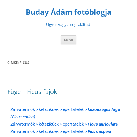
Buday Ádám fotóblogja
Ügyes vagy, megtaláltad!
Menü
CÍMKE:
FICUS
Füge – Ficus-fajok
Zárvatermők > kétszikűek > eperfafélék >
közönséges füge
(Ficus carica)
Zárvatermők > kétszikűek > eperfafélék >
Ficus auriculata
Zárvatermők > kétszikűek > eperfafélék >
Ficus aspera