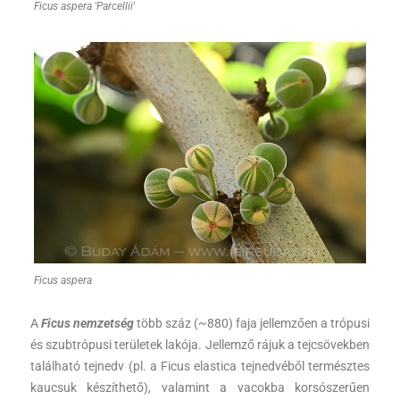
Ficus aspera 'Parcellii'
Ficus aspera
A
Ficus nemzetség
több száz (~880) faja jellemzően a trópusi
és szubtrópusi területek lakója. Jellemző rájuk a tejcsövekben
található tejnedv (pl. a Ficus elastica tejnedvéből természtes
kaucsuk készíthető), valamint a vacokba korsószerűen