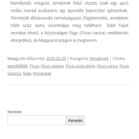
bemélyedő virágzat, amelynek felső részén csak egy apró
nyílás marad szabadon, így speciális beporzást igényelnek.
Termésük elhúsosodó terméságazat (fügetermés), amelyben
több száz apró, csonthéjas mag található. Több fajuk
termése ehető, a közönséges füge (Ficus carica) mediterrán
elterjedésű, de Magyarországon is megterem.
Bejegyzés időpontja:
2025-02-20
| Kategória:
Növények
| Címke:
eperfafélék
,
Ficus
,
Ficus aspera
,
Ficus auricularia
,
Ficus carica
,
Ficus
elastica
,
füge
,
Moraceae
Keresés
Keresés