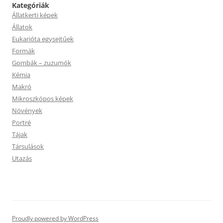
Kategóriák
Állatkerti képek
Állatok
Eukarióta egysejtűek
Formák
Gombák – zuzumók
Kémia
Makró
Mikroszkópos képek
Növények
Portré
Tájak
Társulások
Utazás
Proudly powered by WordPress